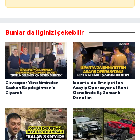
Bunlar da ilginizi çekebilir
Zirvespor Yönetiminden
Isparta'da Emniyetten
Başkan Başdeğirmen’e
Asayiş Operasyonu! Kent
Ziyaret
Genelinde Eş Zamanlı
Denetim