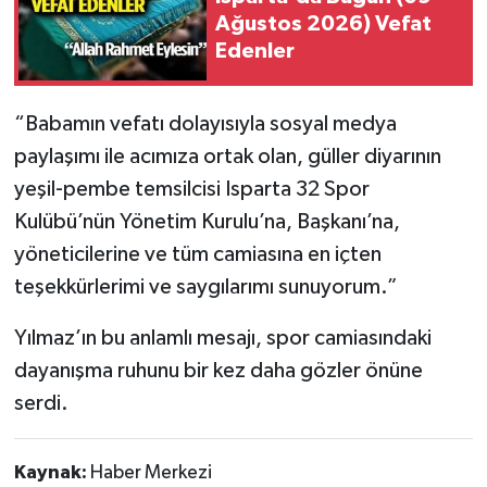
Ağustos 2026) Vefat
Edenler
Tarihi Yapılarımız
Teknoloji
“Babamın vefatı dolayısıyla sosyal medya
paylaşımı ile acımıza ortak olan, güller diyarının
Türkiye
yeşil-pembe temsilcisi Isparta 32 Spor
Yerel
Kulübü’nün Yönetim Kurulu’na, Başkanı’na,
yöneticilerine ve tüm camiasına en içten
İletişim
teşekkürlerimi ve saygılarımı sunuyorum.”
Künye
Yılmaz’ın bu anlamlı mesajı, spor camiasındaki
dayanışma ruhunu bir kez daha gözler önüne
serdi.
Kaynak:
Haber Merkezi