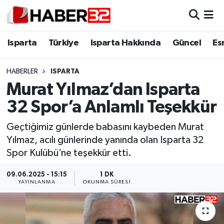
Isparta
Isparta Nöbetçi Eczaneler
Isparta
Türkiye
Isparta Hakkında
Güncel
Es
Isparta Hakkında
Isparta Hava Durumu
HABERLER
ISPARTA
Murat Yılmaz’dan Isparta
Esnaf Diyor ki;
Isparta Trafik Yoğunluk Haritası
32 Spor’a Anlamlı Teşekkür
ASAYİŞ
Süper Lig Puan Durumu ve Fikstür
Geçtiğimiz günlerde babasını kaybeden Murat
Yılmaz, acılı günlerinde yanında olan Isparta 32
BİLİM VE TEKNOLOJİ
Tüm Manşetler
Spor Kulübü’ne teşekkür etti.
EĞİTİM
Son Dakika Haberleri
09.06.2025 - 15:15
1 DK
YAYINLANMA
OKUNMA SÜRESI
GENEL
Haber Arşivi
Güncel