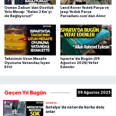
Osman Zabun'dan Dostluk
Land Rover Yedek Parça ve
Yolu Mesajı: "Kalan 3 Km'yi
Jeep Yedek Parça
de Bağlıyoruz!"
Parcailani.com’dan Alınır
Taksicinin Uzun Mesafe
Isparta'da Bugün (09
Oyununa Vatandaş İsyan
Ağustos 2026) Vefat
Etti!
Edenler
Geçen Yıl Bugün
09 Ağustos 2025
ISPARTA
Antalya'da noterde korku dolu
anlar