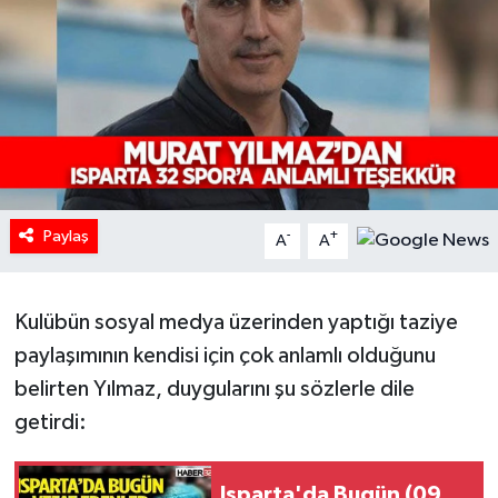
HABERDE İNSAN
İlginç
KÜLTÜR SANAT
MAGAZİN
Paylaş
-
+
A
A
Oyun
Kulübün sosyal medya üzerinden yaptığı taziye
POLİTİKA
paylaşımının kendisi için çok anlamlı olduğunu
RESMİ İLANLAR
belirten Yılmaz, duygularını şu sözlerle dile
getirdi:
SAĞLIK
Spor
Isparta'da Bugün (09