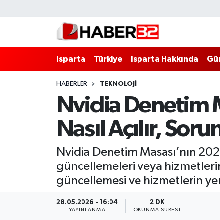
Isparta
Isparta Nöbetçi Eczaneler
Isparta
Türkiye
Isparta Hakkında
Gü
Isparta Hakkında
Isparta Hava Durumu
HABERLER
TEKNOLOJİ
Esnaf Diyor ki;
Isparta Trafik Yoğunluk Haritası
Nvidia Denetim 
ASAYİŞ
Süper Lig Puan Durumu ve Fikstür
Nasıl Açılır, Sor
BİLİM VE TEKNOLOJİ
Tüm Manşetler
Nvidia Denetim Masası’nın 202
EĞİTİM
Son Dakika Haberleri
güncellemeleri veya hizmetlerin
güncellemesi ve hizmetlerin ye
GENEL
Haber Arşivi
28.05.2026 - 16:04
2 DK
YAYINLANMA
OKUNMA SÜRESI
Güncel