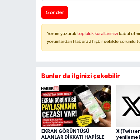
Gönder
Yorum yazarak
topluluk kurallarımızı
kabul etmi
yorumlardan Haber32 hiçbir şekilde sorumlu t
Bunlar da ilginizi çekebilir
EKRAN GÖRÜNTÜSÜ
X (Twitter
ALANLAR DİKKAT! HAPİSLE
yenileme h