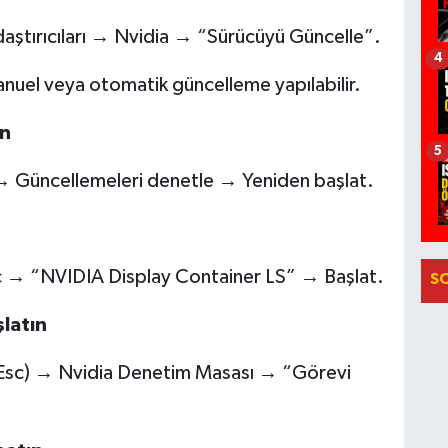
aştırıcıları → Nvidia → “Sürücüyü Güncelle”.
4
anuel veya otomatik güncelleme yapılabilir.
in
5
Güncellemeleri denetle → Yeniden başlat.
 → “NVIDIA Display Container LS” → Başlat.
S
latın
+Esc) → Nvidia Denetim Masası → “Görevi