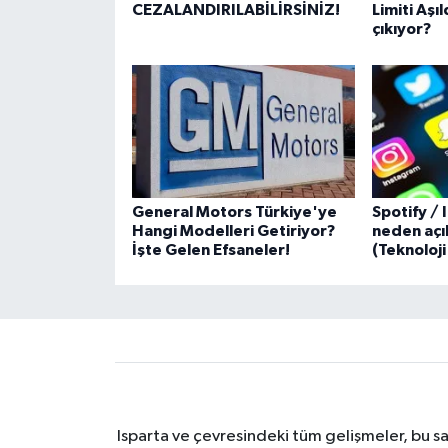
CEZALANDIRILABİLİRSİNİZ!
Limiti Aşı
çıkıyor?
General Motors Türkiye'ye
Spotify / 
Hangi Modelleri Getiriyor?
neden açı
İşte Gelen Efsaneler!
(Teknoloj
Isparta ve çevresindeki tüm gelişmeler, bu sa