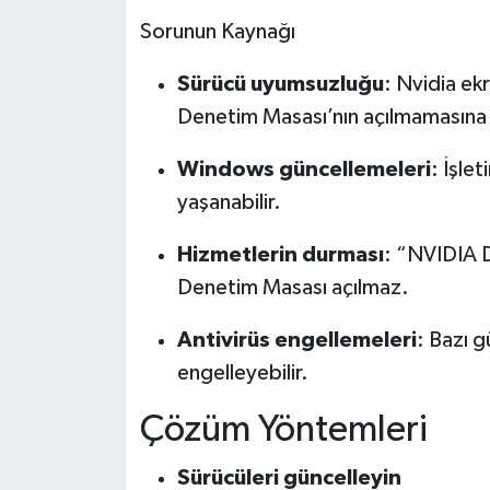
Sorunun Kaynağı
Tarihi Yapılarımız
Sürücü uyumsuzluğu
: Nvidia ek
Teknoloji
Denetim Masası’nın açılmamasına 
Türkiye
Windows güncellemeleri
: İşle
yaşanabilir.
Yerel
Hizmetlerin durması
: “NVIDIA D
İletişim
Denetim Masası açılmaz.
Künye
Antivirüs engellemeleri
: Bazı g
engelleyebilir.
Çözüm Yöntemleri
Sürücüleri güncelleyin