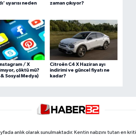
ldı' uyarısı neden
zaman çıkıyor?
Instagram / X
Citroën C4 X Haziran ayı
lmıyor, çöktü mü?
indirimi ve güncel fiyatı ne
i & Sosyal Medya)
kadar?
yfada anlık olarak sunulmaktadır. Kentin nabzını tutan en kriti