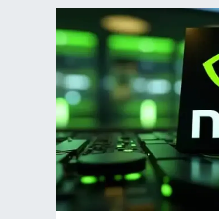
HABERDE İNSAN
İlginç
KÜLTÜR SANAT
MAGAZİN
Oyun
POLİTİKA
RESMİ İLANLAR
SAĞLIK
Spor