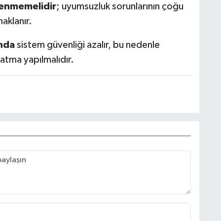
lenmemelidir
; uyumsuzluk sorunlarının çoğu
aklanır.
ında
sistem güvenliği azalır, bu nedenle
patma yapılmalıdır.