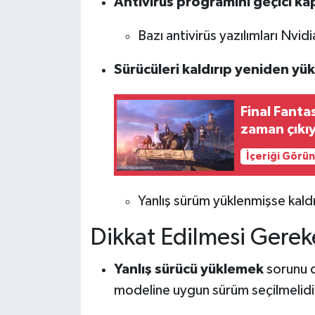
Antivirüs programını geçici ka
Bazı antivirüs yazılımları Nvid
Sürücüleri kaldırıp yeniden yük
Final Fanta
zaman çıkı
İçeriği Görü
Yanlış sürüm yüklenmişse kal
Dikkat Edilmesi Gerek
Yanlış sürücü yüklemek
sorunu d
modeline uygun sürüm seçilmelidi