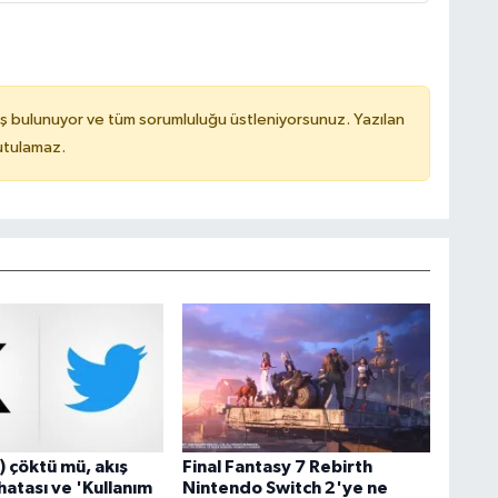
ş bulunuyor ve tüm sorumluluğu üstleniyorsunuz. Yazılan
utulamaz.
) çöktü mü, akış
Final Fantasy 7 Rebirth
atası ve 'Kullanım
Nintendo Switch 2'ye ne