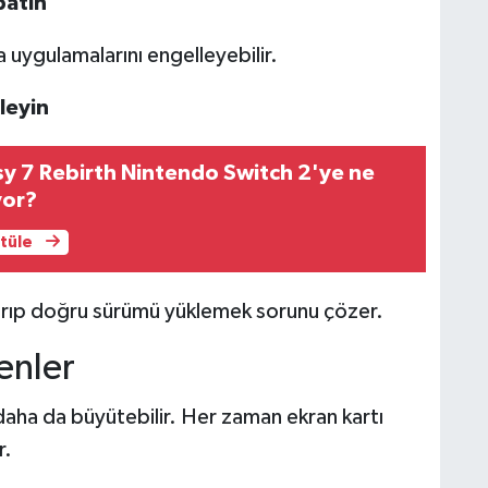
patın
ia uygulamalarını engelleyebilir.
leyin
sy 7 Rebirth Nintendo Switch 2'ye ne
yor?
ntüle
dırıp doğru sürümü yüklemek sorunu çözer.
enler
aha da büyütebilir. Her zaman ekran kartı
r.