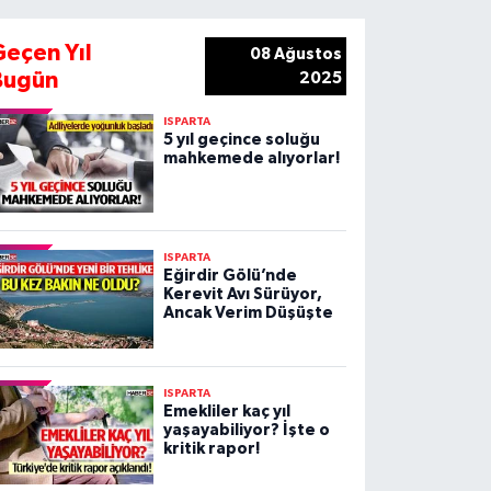
Geçen Yıl
08 Ağustos
Bugün
2025
ISPARTA
5 yıl geçince soluğu
mahkemede alıyorlar!
ISPARTA
Eğirdir Gölü’nde
Kerevit Avı Sürüyor,
Ancak Verim Düşüşte
ISPARTA
Emekliler kaç yıl
yaşayabiliyor? İşte o
kritik rapor!