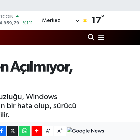
ITCOIN
4.959,79
%1.11
°
OLAR
17
Merkez
7,7436
%0.18
URO
5,2510
%0.32
TERLİN
4,4811
%0.38
RAM ALTIN
660.55
%0.03
n Açılmıyor,
İST100
3.779
%-14
suzluğu, Windows
ın bir hata olup, sürücü
ir.
-
+
A
A