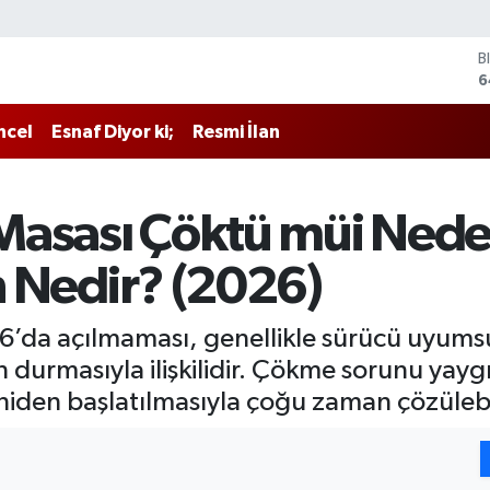
B
6
D
4
E
5
ncel
Esnaf Diyor ki;
Resmi İlan
S
6
G
6
Masası Çöktü müi Nede
B
1
un Nedir? (2026)
6’da açılmaması, genellikle sürücü uyum
 durmasıyla ilişkilidir. Çökme sorunu yayg
niden başlatılmasıyla çoğu zaman çözülebil