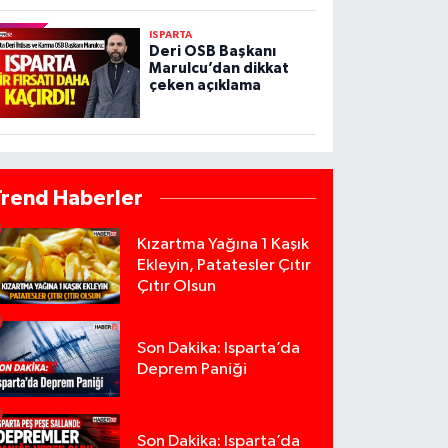
ISPARTA
Deri OSB Başkanı
Marulcu’dan dikkat
çeken açıklama
Trend Haberler
Kızartma Yağına 1 Kaşık
Ekleyin, Patatesler Çıtır
Çıtır Olsun
Son Dakika: Isparta’da
Deprem Paniği
Son Dakika: Isparta’da