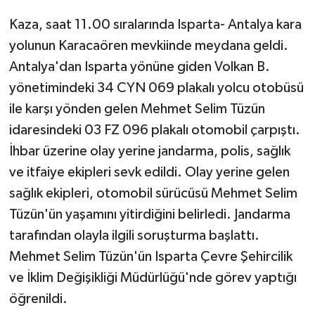
Kaza, saat 11.00 sıralarında Isparta- Antalya kara
Tarihi Yapılarımız
yolunun Karacaören mevkiinde meydana geldi.
Antalya'dan Isparta yönüne giden Volkan B.
Teknoloji
yönetimindeki 34 CYN 069 plakalı yolcu otobüsü
Türkiye
ile karşı yönden gelen Mehmet Selim Tüzün
idaresindeki 03 FZ 096 plakalı otomobil çarpıştı.
Yerel
İhbar üzerine olay yerine jandarma, polis, sağlık
ve itfaiye ekipleri sevk edildi. Olay yerine gelen
İletişim
sağlık ekipleri, otomobil sürücüsü Mehmet Selim
Künye
Tüzün'ün yaşamını yitirdiğini belirledi. Jandarma
tarafından olayla ilgili soruşturma başlattı.
Mehmet Selim Tüzün'ün Isparta Çevre Şehircilik
ve İklim Değişikliği Müdürlüğü'nde görev yaptığı
öğrenildi.