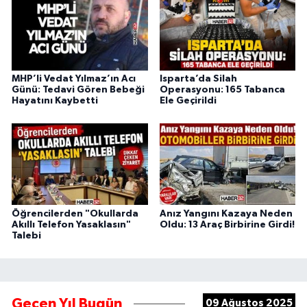
MHP’li Vedat Yılmaz’ın Acı
Isparta’da Silah
Günü: Tedavi Gören Bebeği
Operasyonu: 165 Tabanca
Hayatını Kaybetti
Ele Geçirildi
Öğrencilerden "Okullarda
Anız Yangını Kazaya Neden
Akıllı Telefon Yasaklasın"
Oldu: 13 Araç Birbirine Girdi!
Talebi
Geçen Yıl Bugün
09 Ağustos 2025