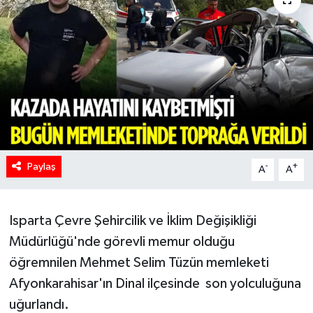
HABERDE İNSAN
İlginç
KÜLTÜR SANAT
MAGAZİN
Paylaş
Oyun
-
+
A
A
POLİTİKA
Isparta Çevre Şehircilik ve İklim Değişikliği
RESMİ İLANLAR
Müdürlüğü'nde görevli memur olduğu
öğremnilen Mehmet Selim Tüzün memleketi
SAĞLIK
Afyonkarahisar'ın Dinal ilçesinde son yolculuğuna
uğurlandı.
Spor