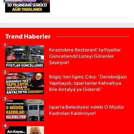
Trend Haberler
1
Kirazlıdere Restorant'ta Fiyatlar
Güncellendi! Listeyi Görenler
Şaşırıyor!
2
Bilgiç’ten İlginç Çıkış: “Dereboğazı
Yapılsaydı, Ispartalılar Kahvaltıya
Bile Antalya’ya Giderdi”
3
Isparta Belediyesi'ndeki O Müdür
Kadroları Kaldırılıyor!
4