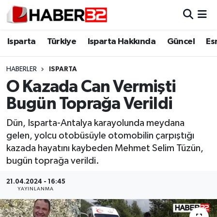
Isparta
Isparta Nöbetçi Eczaneler
Isparta
Türkiye
Isparta Hakkında
Güncel
Es
Isparta Hakkında
Isparta Hava Durumu
HABERLER
ISPARTA
O Kazada Can Vermişti
Esnaf Diyor ki;
Isparta Trafik Yoğunluk Haritası
Bugün Toprağa Verildi
ASAYİŞ
Süper Lig Puan Durumu ve Fikstür
Dün, Isparta-Antalya karayolunda meydana
gelen, yolcu otobüsüyle otomobilin çarpıştığı
BİLİM VE TEKNOLOJİ
Tüm Manşetler
kazada hayatını kaybeden Mehmet Selim Tüzün,
bugün toprağa verildi.
EĞİTİM
Son Dakika Haberleri
21.04.2024 - 16:45
GENEL
Haber Arşivi
YAYINLANMA
Güncel