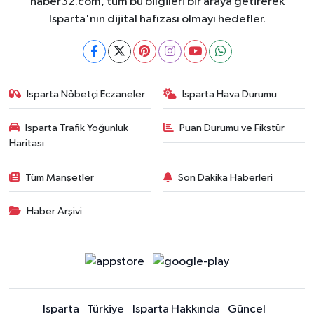
haber32.com, tüm bu bilgileri bir araya getirerek
Isparta'nın dijital hafızası olmayı hedefler.
Isparta Nöbetçi Eczaneler
Isparta Hava Durumu
Isparta Trafik Yoğunluk
Puan Durumu ve Fikstür
Haritası
Tüm Manşetler
Son Dakika Haberleri
Haber Arşivi
Isparta
Türkiye
Isparta Hakkında
Güncel