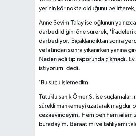
yerinin kör nokta olduğunu belirterek, a
Anne Sevim Talay ise oğlunun yalnızca
darbedildiğini öne sürerek, 'İfadele
darbediyor. Bıçaklandıktan sonra ye
vefatından sonra yıkanırken yanına gir
Neden adli tıp raporunda çıkmadı. Ev i
istiyorum' dedi.
'Bu suçu işlemedim'
Tutuklu sanık Ömer S. ise suçlamaları
sürekli mahkemeyi uzatarak mağdur olm
cezaevindeyim. Hem ben hem ailem za
buradayım. Beraatımı ve tahliyemi tale