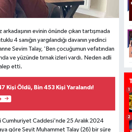
ız arkadaşının evinin önünde çıkan tartışmada
utuklu 4 sanığın yargılandığı davanın yedinci
anne Sevim Talay, 'Ben çocuğumun vefatından
da ve yüzünde tırnak izleri vardı. Neden adli
alep etti.
7 Kişi Öldü, Bin 453 Kişi Yaralandı!
1
e
2
lesi Cumhuriyet Caddesi'nde 25 Aralık 2024
aya göre Seyit Muhammet Talay (26) bir süre