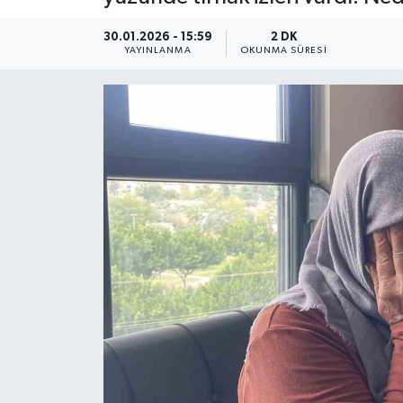
HABERDE İNSAN
30.01.2026 - 15:59
2 DK
YAYINLANMA
OKUNMA SÜRESI
İlginç
KÜLTÜR SANAT
MAGAZİN
Oyun
POLİTİKA
RESMİ İLANLAR
SAĞLIK
Spor