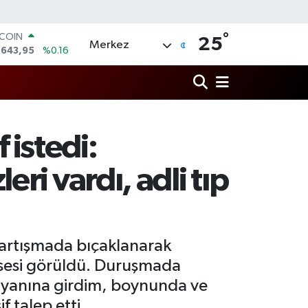
TCOIN
.643,95
%0.16
°
25
Merkez
LAR
,6006
%0.06
RO
,0250
%0.02
ERLİN
,2398
%0.2
AM ALTIN
istedi:
00.87
%0.12
ST100
.799
%70
ri vardı, adli tıp
tartışmada bıçaklanarak
elsesi görüldü. Duruşmada
 yanına girdim, boynunda ve
f talep etti.