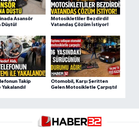
Binada Asansör
Motosikletliler Bezdirdi!
 Düştü!
Vatandaş Çözüm İstiyor!
lefonun Takip
Otomobil, Karşı Şeritten
 Yakalandı!
Gelen Motosikletle Çarpıştı!