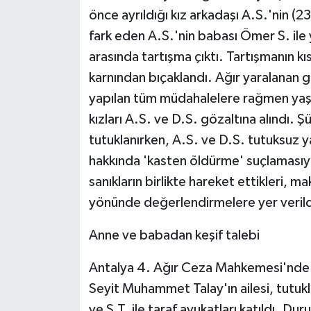
önce ayrıldığı kız arkadaşı A.S.'nin (
fark eden A.S.'nin babası Ömer S. ile y
arasında tartışma çıktı. Tartışmanın 
karnından bıçaklandı. Ağır yaralanan 
yapılan tüm müdahalelere rağmen yaşam
kızları A.S. ve D.S. gözaltına alındı.
tutuklanırken, A.S. ve D.S. tutuksuz y
hakkında 'kasten öldürme' suçlaması
sanıkların birlikte hareket ettikleri, m
yönünde değerlendirmelere yer verild
Anne ve babadan keşif talebi
Antalya 4. Ağır Ceza Mahkemesi'nde g
Seyit Muhammet Talay'ın ailesi, tutukl
ve S.T. ile taraf avukatları katıldı. 