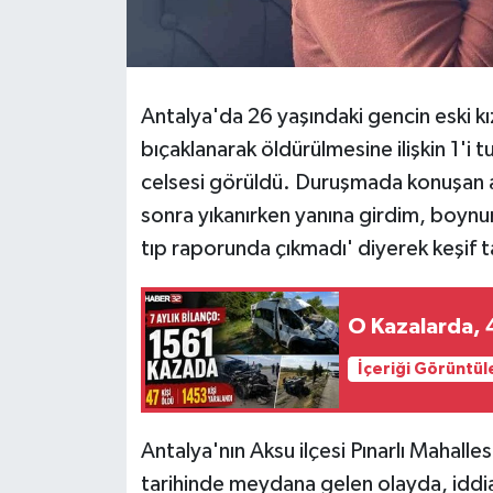
Tarihi Yapılarımız
Teknoloji
Antalya'da 26 yaşındaki gencin eski k
bıçaklanarak öldürülmesine ilişkin 1'i t
Türkiye
celsesi görüldü. Duruşmada konuşan 
sonra yıkanırken yanına girdim, boynun
Yerel
tıp raporunda çıkmadı' diyerek keşif t
İletişim
O Kazalarda, 4
Künye
İçeriği Görüntül
Antalya'nın Aksu ilçesi Pınarlı Mahal
tarihinde meydana gelen olayda, iddi