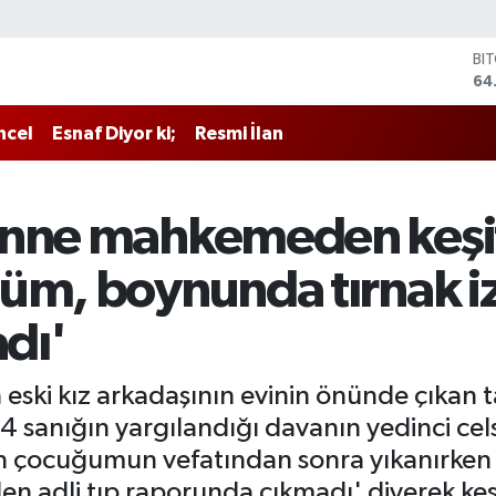
BI
64
DO
47
EU
ncel
Esnaf Diyor ki;
Resmi İlan
55
ST
64
GR
anne mahkemeden keşif 
65
Bİ
13
m, boynunda tırnak izle
dı'
 eski kız arkadaşının evinin önünde çıkan 
lu 4 sanığın yargılandığı davanın yedinci c
n çocuğumun vefatından sonra yıkanırken
en adli tıp raporunda çıkmadı' diyerek keşi