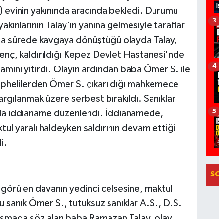
23) evinin yakınında aracında bekledi. Durumu
3
akınlarının Talay'ın yanına gelmesiyle taraflar
kısa sürede kavgaya dönüştüğü olayda Talay,
genç, kaldırıldığı Kepez Devlet Hastanesi'nde
4
ını yitirdi. Olayın ardından baba Ömer S. ile
 Şüphelilerden Ömer S. çıkarıldığı mahkemece
argılanmak üzere serbest bırakıldı. Sanıklar
5
yla iddianame düzenlendi. İddianamede,
aktul yaralı haldeyken saldırının devam ettiği
i.
S
örülen davanın yedinci celsesine, maktul
u sanık Ömer S., tutuksuz sanıklar A.S., D.S.
Duruşmada söz alan baba Ramazan Talay, olay