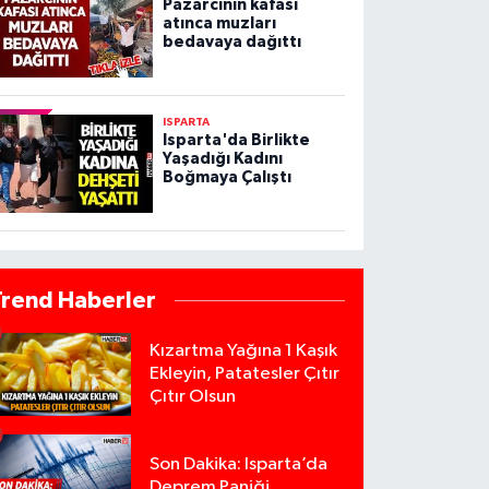
Pazarcının kafası
atınca muzları
bedavaya dağıttı
ISPARTA
Isparta'da Birlikte
Yaşadığı Kadını
Boğmaya Çalıştı
Trend Haberler
Kızartma Yağına 1 Kaşık
Ekleyin, Patatesler Çıtır
Çıtır Olsun
Son Dakika: Isparta’da
Deprem Paniği