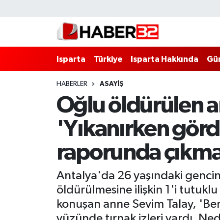
Isparta
Isparta Nöbetçi Eczaneler
Isparta
Türkiye
Isparta Hakkında
Gü
Isparta Hakkında
Isparta Hava Durumu
HABERLER
ASAYİŞ
Esnaf Diyor ki;
Isparta Trafik Yoğunluk Haritası
Oğlu öldürülen 
ASAYİŞ
Süper Lig Puan Durumu ve Fikstür
'Yıkanırken gördü
BİLİM VE TEKNOLOJİ
Tüm Manşetler
raporunda çıkma
EĞİTİM
Son Dakika Haberleri
Antalya'da 26 yaşındaki gencin
GENEL
Haber Arşivi
öldürülmesine ilişkin 1'i tutuk
konuşan anne Sevim Talay, 'Be
Güncel
yüzünde tırnak izleri vardı. Ned