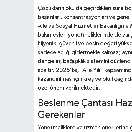
Çocukların okulda geçirdikleri süre b
Tarihi Yapılarımız
başarıları, konsantrasyonları ve genel
Aile ve Sosyal Hizmetler Bakanlığı ile 
Teknoloji
bakımevleri yönetmeliklerinde de vurg
hijyenik, güvenli ve besin değeri yüks
Türkiye
sadece açlığı gidermekle kalmaz; aynı
Yerel
dengeler, bağışıklık sistemini güçlendir
azaltır. 2025’te, “Aile Yılı” kapsamında
İletişim
kazandırılması için kreş ve okul çağı
özel önem verilmektedir.
Künye
Beslenme Çantası Hazı
Gerekenler
Yönetmeliklere ve uzman önerilerine g