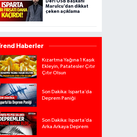
Deri OSB Başkanı
Marulcu’dan dikkat
çeken açıklama
Trend Haberler
Kızartma Yağına 1 Kaşık
Ekleyin, Patatesler Çıtır
Çıtır Olsun
Son Dakika: Isparta’da
Deprem Paniği
Son Dakika: Isparta’da
Arka Arkaya Deprem