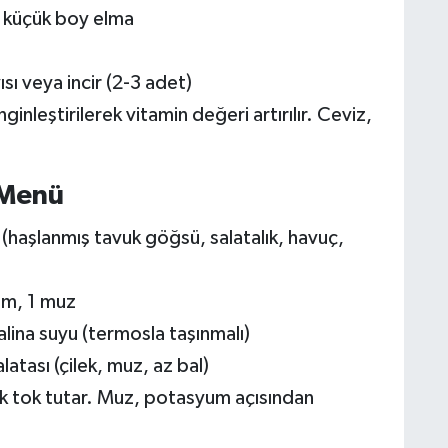
1 küçük boy elma
ısı veya incir (2-3 adet)
ginleştirilerek vitamin değeri artırılır. Ceviz,
 Menü
(haşlanmış tavuk göğsü, salatalık, havuç,
em, 1 muz
lina suyu (termosla taşınmalı)
latası (çilek, muz, az bal)
ak tok tutar. Muz, potasyum açısından