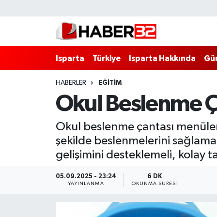
Isparta
Isparta Nöbetçi Eczaneler
Isparta
Türkiye
Isparta Hakkında
Gü
Isparta Hakkında
Isparta Hava Durumu
HABERLER
EĞİTİM
Esnaf Diyor ki;
Isparta Trafik Yoğunluk Haritası
Okul Beslenme Ç
ASAYİŞ
Süper Lig Puan Durumu ve Fikstür
Okul beslenme çantası menüleri, 
BİLİM VE TEKNOLOJİ
Tüm Manşetler
şekilde beslenmelerini sağlamak 
gelişimini desteklemeli, kolay ta
EĞİTİM
Son Dakika Haberleri
05.09.2025 - 23:24
6 DK
GENEL
Haber Arşivi
YAYINLANMA
OKUNMA SÜRESI
Güncel