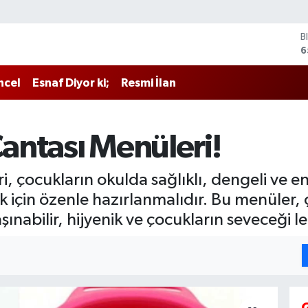
B
6
D
4
ncel
Esnaf Diyor ki;
Resmi İlan
E
5
S
6
antası Menüleri!
G
6
B
çocukların okulda sağlıklı, dengeli ve ener
1
için özenle hazırlanmalıdır. Bu menüler, ço
şınabilir, hijyenik ve çocukların seveceği l