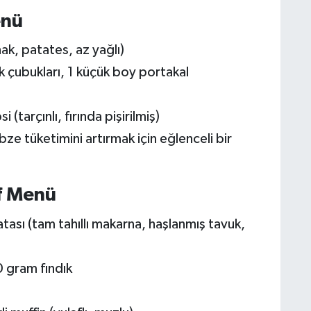
enü
ak, patates, az yağlı)
ık çubukları, 1 küçük boy portakal
 (tarçınlı, fırında pişirilmiş)
ze tüketimini artırmak için eğlenceli bir
f Menü
ası (tam tahıllı makarna, haşlanmış tavuk,
0 gram fındık