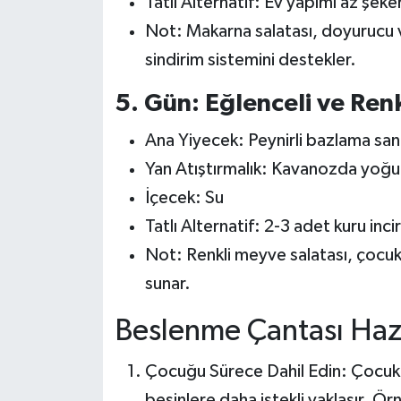
Tatlı Alternatif: Ev yapımı az şekerl
Not: Makarna salatası, doyurucu ve
sindirim sistemini destekler.
5. Gün: Eğlenceli ve Ren
Ana Yiyecek: Peynirli bazlama sand
Yan Atıştırmalık: Kavanozda yoğurtl
İçecek: Su
Tatlı Alternatif: 2-3 adet kuru incir
Not: Renkli meyve salatası, çocukları
sunar.
Beslenme Çantası Hazır
Çocuğu Sürece Dahil Edin: Çocuklar
besinlere daha istekli yaklaşır. Ö