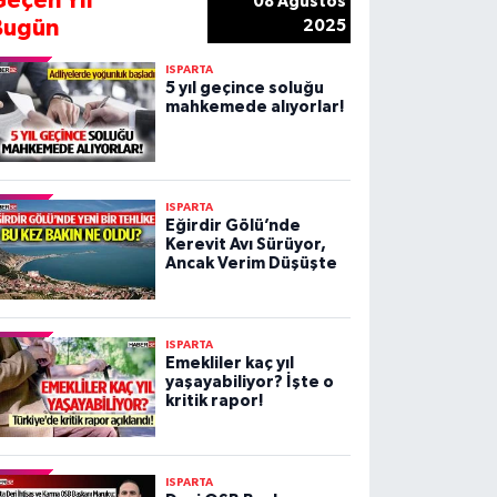
Geçen Yıl
08 Ağustos
Bugün
2025
ISPARTA
5 yıl geçince soluğu
mahkemede alıyorlar!
ISPARTA
Eğirdir Gölü’nde
Kerevit Avı Sürüyor,
Ancak Verim Düşüşte
ISPARTA
Emekliler kaç yıl
yaşayabiliyor? İşte o
kritik rapor!
ISPARTA