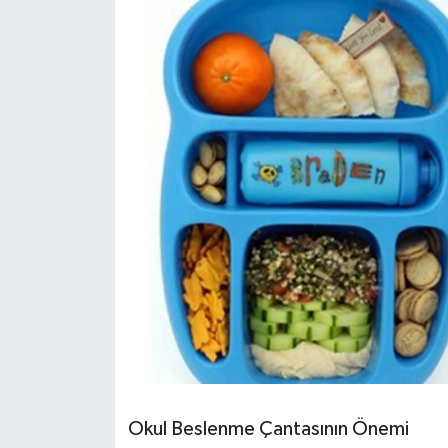
HABERDE İNSAN
İlginç
KÜLTÜR SANAT
MAGAZİN
Oyun
POLİTİKA
RESMİ İLANLAR
SAĞLIK
Okul Beslenme Çantasının Önemi
Spor