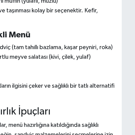
i muffin (yulaflı, muzlu)
 taşınması kolay bir seçenektir. Kefir,
kli Menü
viç (tam tahıllı bazlama, kaşar peyniri, roka)
u meyve salatası (kivi, çilek, yulaf)
n ilgisini çeker ve sağlıklı bir tatlı alternatifi
lık İpuçları
, menü hazırlığına katıldığında sağlıklı
rneğin, sandviç malzemelerini seçmelerine izin