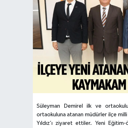
HABERDE İNSAN
İlginç
KÜLTÜR SANAT
MAGAZİN
Oyun
POLİTİKA
RESMİ İLANLAR
Süleyman Demirel ilk ve ortaokul
SAĞLIK
ortaokuluna atanan müdürler ilçe mil
Yıldız’ı ziyaret ettiler. Yeni Eğiti
Spor