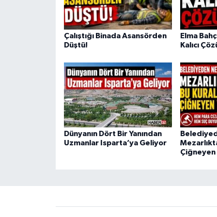
Çalıştığı Binada Asansörden
Elma Bahç
Düştü!
Kalıcı Çö
Dünyanın Dört Bir Yanından
Belediyed
Uzmanlar Isparta’ya Geliyor
Mezarlıkta
Çiğneyen 