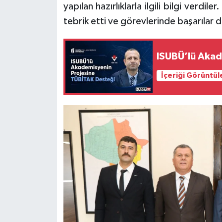
yapılan hazırlıklarla ilgili bilgi verdi
tebrik etti ve görevlerinde başarılar d
Tarihi Yapılarımız
Teknoloji
ISUBÜ’lü Akad
Türkiye
İçeriği Görüntül
Yerel
İletişim
Künye