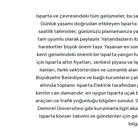
Isparta ve çevresindeki tüm gelişmeler, bu sa
Günlük yaşamı doğrudan etkileyen Isparta ha
saatlik tahminler, gününüzü planlamanıza yar
tam uyumlu olarak paylaşılır. Vatandaşların i
hareketler büyük önem taşır. Yaşanan en son I
kent genelindeki önemli bir Isparta yangın h
için Isparta altın fiyatları, serbest piyasa ve
ilanları, farklı sektörlerden ve uzmanlık al
Büyükşehir Belediyesi ve bağlı kurumların çalışm
altında toplanır. Isparta Elektrik tarafından
kentin can damarıdır; en uygun Isparta uçak bile
araçları ve trafik yoğunluğu bilgileri sunulur.
Demirel Üniversitesi gibi kurumlarla ilgili ak
Isparta konser takvimi ve gönderiler için ger
bilg