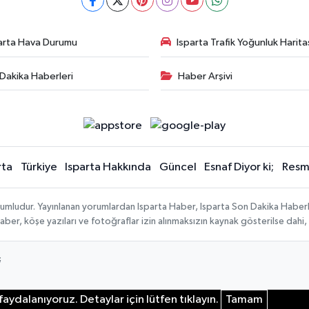
arta Hava Durumu
Isparta Trafik Yoğunluk Harita
Dakika Haberleri
Haber Arşivi
rta
Türkiye
Isparta Hakkında
Güncel
Esnaf Diyor ki;
Resmi
orumludur. Yayınlanan yorumlardan Isparta Haber, Isparta Son Dakika Haberl
n haber, köşe yazıları ve fotoğraflar izin alınmaksızın kaynak gösterilse da
;
aydalanıyoruz. Detaylar için lütfen tıklayın.
Tamam