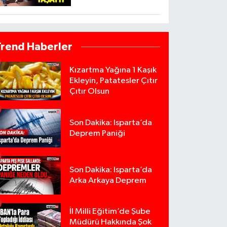
Trend Haberler
Kızartma Yağına 1 Kaşık
Ekleyin, Patatesler Çıtır
Çıtır Olsun
Son Dakika: Isparta’da
Deprem Paniği
Son Dakika: Isparta’da
Arka Arkaya Deprem
İl Milli Eğitim’de Şube
Müdürü Hakkında Şok