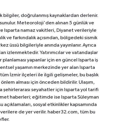
k bilgiler, doğrulanmış kaynaklardan derlenir.
 sunulur. Meteoroloji'den alınan 5 günlük ve
 Isparta namaz vakitleri, Diyanet verileriyle
lik ve farkındalık açısından, bölgedeki sismik
ez üssü bilgileriyle anında yayınlanır. Ayrıca
an izlenmektedir. Yatırımcılar ve vatandaşlar
er planlaması yapanlar için en güncel Isparta iş
. Kentsel yaşamın merkezinde yer alan Isparta
m İzmir ilçeleri ile ilgili gelişmeler, bu başlık
 önlem alması için önceden bildirilir. Ulaşım,
 şehirlerarası seyahatler için Isparta yol tarifi
 hizmet haberleri; eğitimde ise Isparta Süleyman
osu açıklamaları, sosyal etkinlikler kapsamında
n verilere de yer verilir. haber32.com, tüm bu
fler.