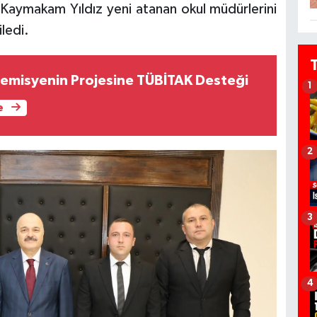
ler. Kaymakam Yıldız yeni atanan okul müdürlerini
iledi.
emisyenin Projesine TÜBİTAK Desteği
1
e
2
3
4