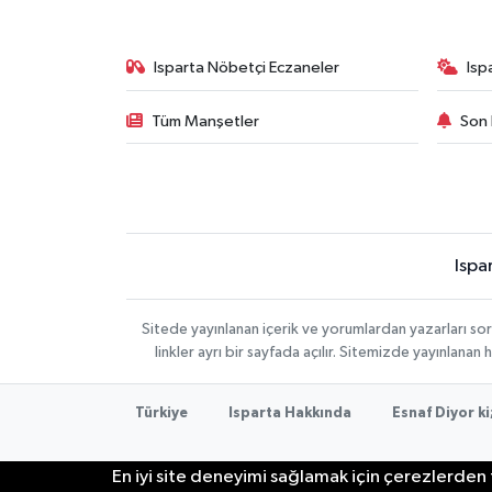
Isparta Nöbetçi Eczaneler
Isp
Tüm Manşetler
Son 
Ispa
Sitede yayınlanan içerik ve yorumlardan yazarları s
linkler ayrı bir sayfada açılır. Sitemizde yayınlana
Türkiye
Isparta Hakkında
Esnaf Diyor ki
En iyi site deneyimi sağlamak için çerezlerden f