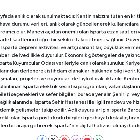
yfada anlık olarak sunulmaktadır. Kentin nabzını tutan en kriti
va durumu verileri, anlık olarak güncellenerek kullanıcılara
dımcı olur. Manevi açıdan önemli olan Isparta ezan saatleri ve
badet saatlerini doğru bir şekilde takip etmesi sağlanır. Güven
sparta deprem aktivitesi ve artçı sarsıntılar, büyüklük ve merk
aberi de ivedilikle duyurulur. Ekonomik göstergeler de yakınd
 Isparta Kuyumcular Odası verileriyle canlı olarak sunulur. Kariy
anlarından derlenerek istihdam olanakları hakkında bilgi verir
aları, projeleri ve duyuruları detaylı olarak aktarılır. Kentin tü
 planlanan Isparta elektrik kesintisi programları, vatandaşların
ti seçenekleri ve sefer bilgileri burada yer alır. Şehir içi veya
 Sağlık alanında, Isparta Şehir Hastanesi ile ilgili randevu ve
ademik gelişmeler takip edilir. Adli duyurular için Isparta Bar
ekli olan Isparta posta kodu bilgileri gibi hayatı kolaylaştıra
ileri bir araya getirerek Isparta'nın dijital hafızası olmayı hede