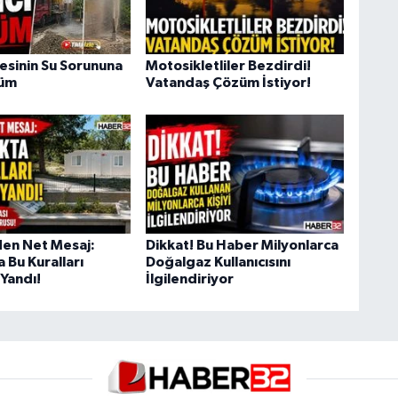
esinin Su Sorununa
Motosikletliler Bezdirdi!
züm
Vatandaş Çözüm İstiyor!
en Net Mesaj:
Dikkat! Bu Haber Milyonlarca
 Bu Kuralları
Doğalgaz Kullanıcısını
Yandı!
İlgilendiriyor