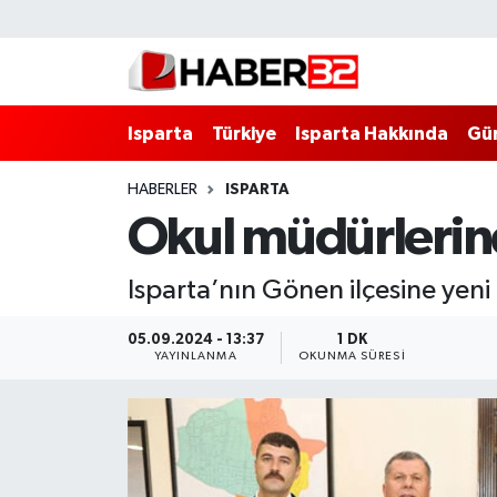
Isparta
Isparta Nöbetçi Eczaneler
Isparta
Türkiye
Isparta Hakkında
Gü
Isparta Hakkında
Isparta Hava Durumu
HABERLER
ISPARTA
Esnaf Diyor ki;
Isparta Trafik Yoğunluk Haritası
Okul müdürlerin
ASAYİŞ
Süper Lig Puan Durumu ve Fikstür
Isparta’nın Gönen ilçesine yen
BİLİM VE TEKNOLOJİ
Tüm Manşetler
05.09.2024 - 13:37
1 DK
YAYINLANMA
OKUNMA SÜRESI
EĞİTİM
Son Dakika Haberleri
GENEL
Haber Arşivi
Güncel