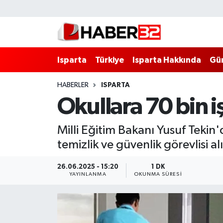
Isparta
Isparta Nöbetçi Eczaneler
Isparta
Türkiye
Isparta Hakkında
Gü
Isparta Hakkında
Isparta Hava Durumu
HABERLER
ISPARTA
Esnaf Diyor ki;
Isparta Trafik Yoğunluk Haritası
Okullara 70 bin i
ASAYİŞ
Süper Lig Puan Durumu ve Fikstür
Milli Eğitim Bakanı Yusuf Teki
BİLİM VE TEKNOLOJİ
Tüm Manşetler
temizlik ve güvenlik görevlisi al
EĞİTİM
Son Dakika Haberleri
26.06.2025 - 15:20
1 DK
YAYINLANMA
OKUNMA SÜRESI
GENEL
Haber Arşivi
Güncel