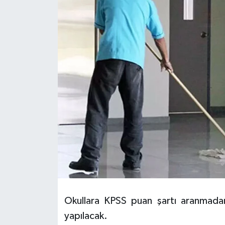
HABERDE İNSAN
İlginç
KÜLTÜR SANAT
MAGAZİN
Oyun
POLİTİKA
RESMİ İLANLAR
SAĞLIK
Okullara KPSS puan şartı aranmadan 
yapılacak.
Spor