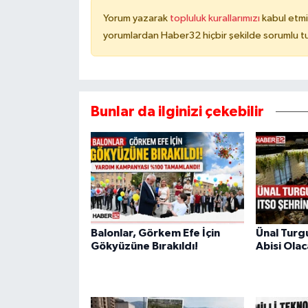
Yorum yazarak
topluluk kurallarımızı
kabul etmi
yorumlardan Haber32 hiçbir şekilde sorumlu t
Bunlar da ilginizi çekebilir
Balonlar, Görkem Efe İçin
Ünal Turg
Gökyüzüne Bırakıldı!
Abisi Ola