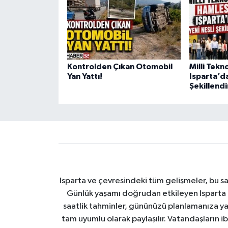
Kontrolden Çıkan Otomobil
Milli Tekn
Yan Yattı!
Isparta’da
Şekillendi
Isparta ve çevresindeki tüm gelişmeler, bu sa
Günlük yaşamı doğrudan etkileyen Isparta ha
saatlik tahminler, gününüzü planlamanıza yar
tam uyumlu olarak paylaşılır. Vatandaşların i