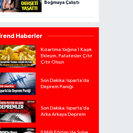
Boğmaya Çalıştı
Trend Haberler
Kızartma Yağına 1 Kaşık
Ekleyin, Patatesler Çıtır
Çıtır Olsun
Son Dakika: Isparta’da
Deprem Paniği
Son Dakika: Isparta’da
Arka Arkaya Deprem
İl Milli Eğitim’de Şube