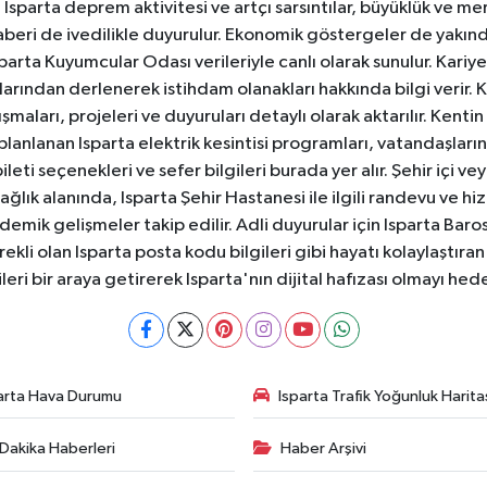
sparta deprem aktivitesi ve artçı sarsıntılar, büyüklük ve merk
aberi de ivedilikle duyurulur. Ekonomik göstergeler de yakınd
 Isparta Kuyumcular Odası verileriyle canlı olarak sunulur. Kariy
anlarından derlenerek istihdam olanakları hakkında bilgi verir
aları, projeleri ve duyuruları detaylı olarak aktarılır. Kentin tü
 planlanan Isparta elektrik kesintisi programları, vatandaşların
ti seçenekleri ve sefer bilgileri burada yer alır. Şehir içi veya
 Sağlık alanında, Isparta Şehir Hastanesi ile ilgili randevu ve
ademik gelişmeler takip edilir. Adli duyurular için Isparta Bar
ekli olan Isparta posta kodu bilgileri gibi hayatı kolaylaştıra
ileri bir araya getirerek Isparta'nın dijital hafızası olmayı hede
arta Hava Durumu
Isparta Trafik Yoğunluk Harita
Dakika Haberleri
Haber Arşivi