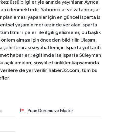
ez üssü bilgileriyle anında yayınlanır. Ayrıca
an izlenmektedir. Yatırımcılar ve vatandaşlar
er planlaması yapanlar için en güncel Isparta iş
. Kentsel yaşamın merkezinde yer alan Isparta
m İzmir ilçeleri ile ilgili gelişmeler, bu başlık
 önlem alması için önceden bildirilir. Ulaşım,
 şehirlerarası seyahatler için Isparta yol tarifi
 hizmet haberleri; eğitimde ise Isparta Süleyman
osu açıklamaları, sosyal etkinlikler kapsamında
n verilere de yer verilir. haber32.com, tüm bu
fler.
sı
Puan Durumu ve Fikstür