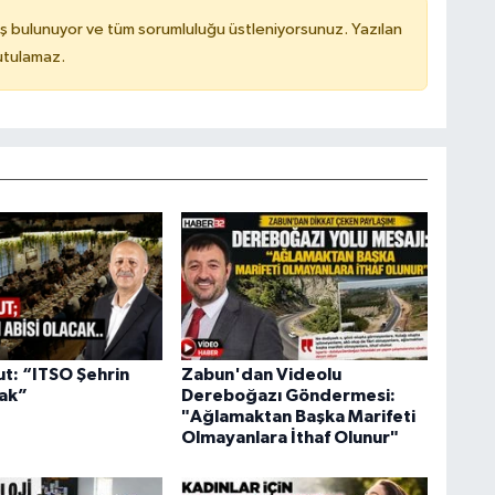
ş bulunuyor ve tüm sorumluluğu üstleniyorsunuz. Yazılan
utulamaz.
ut: “ITSO Şehrin
Zabun'dan Videolu
cak”
Dereboğazı Göndermesi:
"Ağlamaktan Başka Marifeti
Olmayanlara İthaf Olunur"