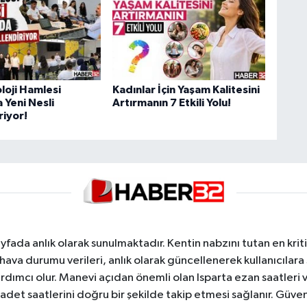
oloji Hamlesi
Kadınlar İçin Yaşam Kalitesini
 Yeni Nesli
Artırmanın 7 Etkili Yolu!
riyor!
yfada anlık olarak sunulmaktadır. Kentin nabzını tutan en kriti
va durumu verileri, anlık olarak güncellenerek kullanıcılara
dımcı olur. Manevi açıdan önemli olan Isparta ezan saatleri ve
badet saatlerini doğru bir şekilde takip etmesi sağlanır. Güven