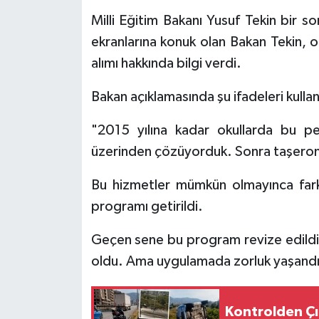
Milli Eğitim Bakanı Yusuf Tekin bir 
Tarihi Yapılarımız
ekranlarına konuk olan Bakan Tekin, ok
alımı hakkında bilgi verdi.
Teknoloji
Bakan açıklamasında şu ifadeleri kullan
Türkiye
"2015 yılına kadar okullarda bu pe
Yerel
üzerinden çözüyorduk. Sonra taşeron
İletişim
Bu hizmetler mümkün olmayınca farkl
programı getirildi.
Künye
Geçen sene bu program revize edildi 
oldu. Ama uygulamada zorluk yaşandı
Kontrolden Çı