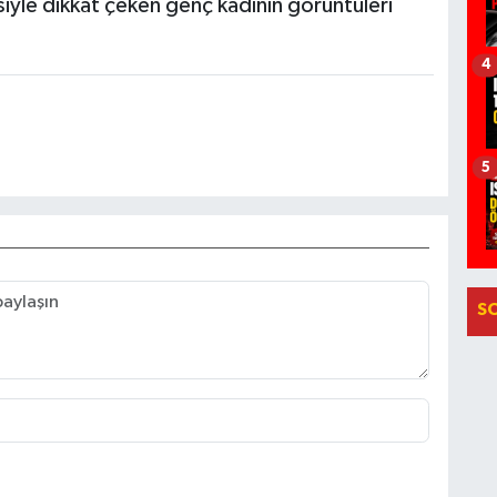
iyle dikkat çeken genç kadının görüntüleri
4
5
S