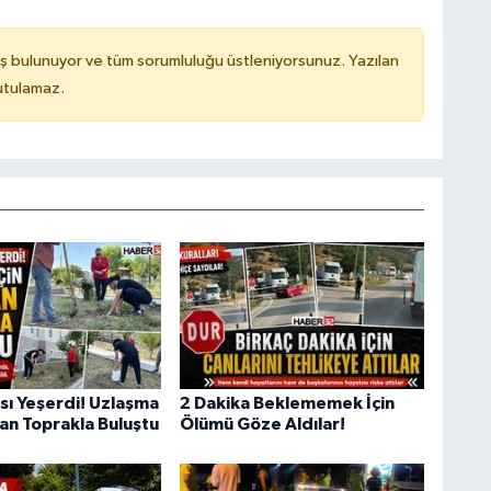
ş bulunuyor ve tüm sorumluluğu üstleniyorsunuz. Yazılan
utulamaz.
sı Yeşerdi! Uzlaşma
2 Dakika Beklememek İçin
dan Toprakla Buluştu
Ölümü Göze Aldılar!