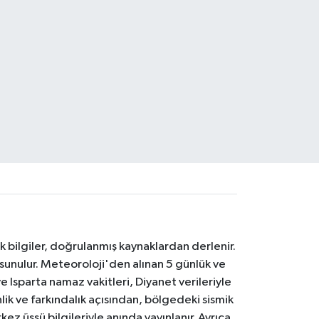
k bilgiler, doğrulanmış kaynaklardan derlenir.
 sunulur. Meteoroloji'den alınan 5 günlük ve
 Isparta namaz vakitleri, Diyanet verileriyle
lik ve farkındalık açısından, bölgedeki sismik
ez üssü bilgileriyle anında yayınlanır. Ayrıca