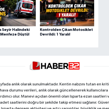
a Seyir Halindeki
Kontrolden Çıkan Motosiklet
 Menfeze Düştü!
Devrildi: 1 Yaralı!
yfada anlık olarak sunulmaktadır. Kentin nabzını tutan en kriti
va durumu verileri, anlık olarak güncellenerek kullanıcılara
dımcı olur. Manevi açıdan önemli olan Isparta ezan saatleri ve
badet saatlerini doğru bir şekilde takip etmesi sağlanır. Güven
sparta deprem aktivitesi ve artçı sarsıntılar, büyüklük ve merk