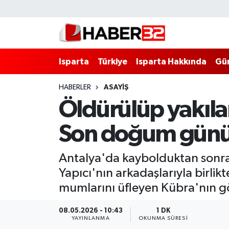
Isparta
Isparta Nöbetçi Eczaneler
Isparta
Türkiye
Isparta Hakkında
Gü
Isparta Hakkında
Isparta Hava Durumu
HABERLER
ASAYİŞ
Esnaf Diyor ki;
Isparta Trafik Yoğunluk Haritası
Öldürülüp yakıla
ASAYİŞ
Süper Lig Puan Durumu ve Fikstür
Son doğum günü k
BİLİM VE TEKNOLOJİ
Tüm Manşetler
Antalya'da kaybolduktan sonra
EĞİTİM
Son Dakika Haberleri
Yapıcı'nın arkadaşlarıyla birli
mumlarını üfleyen Kübra'nın gör
GENEL
Haber Arşivi
08.05.2026 - 10:43
1 DK
YAYINLANMA
OKUNMA SÜRESI
Güncel