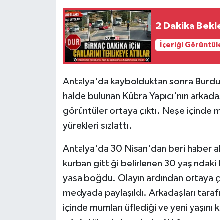
Tarihi Yapılarımız
2 Dakika Bekl
İçeriği Görüntül
Teknoloji
Türkiye
Antalya'da kaybolduktan sonra Burdur
halde bulunan Kübra Yapıcı'nın arkadaş
Yerel
görüntüler ortaya çıktı. Neşe içinde m
İletişim
yürekleri sızlattı.
Antalya'da 30 Nisan'dan beri haber a
Künye
kurban gittiği belirlenen 30 yaşındaki 
yasa boğdu. Olayın ardından ortaya ç
medyada paylaşıldı. Arkadaşları taraf
içinde mumları üflediği ve yeni yaşını 