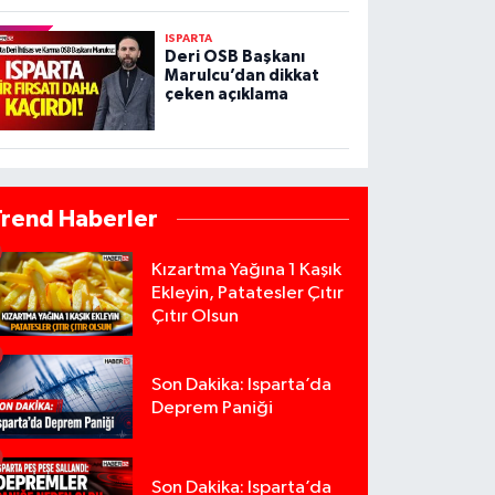
ISPARTA
Deri OSB Başkanı
Marulcu’dan dikkat
çeken açıklama
Trend Haberler
Kızartma Yağına 1 Kaşık
Ekleyin, Patatesler Çıtır
Çıtır Olsun
Son Dakika: Isparta’da
Deprem Paniği
Son Dakika: Isparta’da