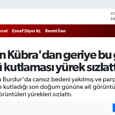
BI
64
D
47
ncel
Esnaf Diyor ki;
Resmi İlan
E
55
ST
64
n Kübra'dan geriye bu 
GR
6
utlaması yürek sızlatt
Bİ
13
 Burdur'da cansız bedeni yakılmış ve par
kte kutladığı son doğum gününe ait görüntül
üntüleri yürekleri sızlattı.