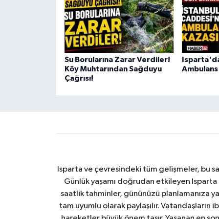
Su Borularına Zarar Verdiler!
Isparta'd
Köy Muhtarından Sağduyu
Ambulans
Çağrısı!
Isparta ve çevresindeki tüm gelişmeler, bu sa
Günlük yaşamı doğrudan etkileyen Isparta ha
saatlik tahminler, gününüzü planlamanıza yar
tam uyumlu olarak paylaşılır. Vatandaşların i
hareketler büyük önem taşır. Yaşanan en son I