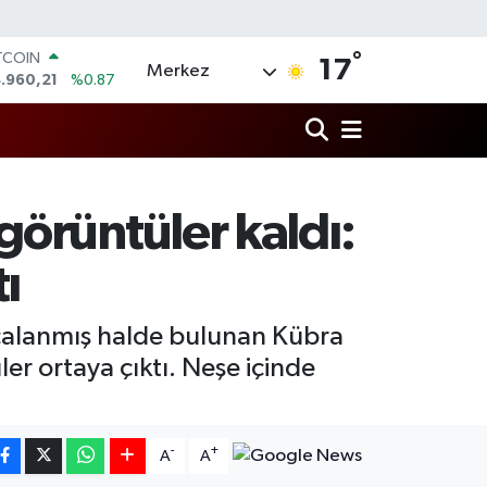
°
TCOIN
17
Merkez
.960,21
%0.87
OLAR
,7436
%0.18
URO
,2510
%0.32
ERLİN
,4811
%0.38
görüntüler kaldı:
AM ALTIN
660.55
%0.03
ı
ST100
.779
%-14
çalanmış halde bulunan Kübra
er ortaya çıktı. Neşe içinde
-
+
A
A