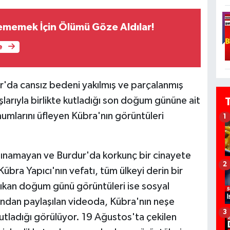
ememek İçin Ölümü Göze Aldılar!
e
'da cansız bedeni yakılmış ve parçalanmış
larıyla birlikte kutladığı son doğum gününe ait
umlarını üfleyen Kübra'nın görüntüleri
1
lınamayan ve Burdur'da korkunç bir cinayete
2
Kübra Yapıcı'nın vefatı, tüm ülkeyi derin bir
ıkan doğum günü görüntüleri ise sosyal
ından paylaşılan videoda, Kübra'nın neşe
3
kutladığı görülüyor. 19 Ağustos'ta çekilen