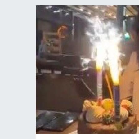
HABERDE İNSAN
İlginç
KÜLTÜR SANAT
MAGAZİN
Oyun
POLİTİKA
RESMİ İLANLAR
SAĞLIK
Spor