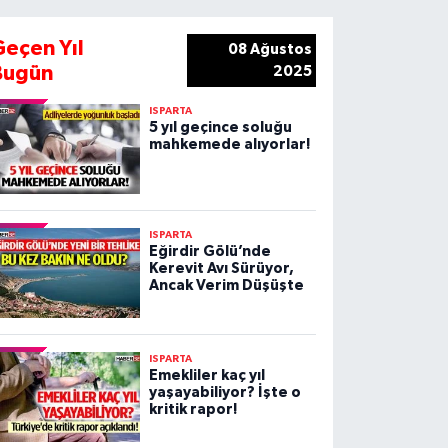
Geçen Yıl
08 Ağustos
Bugün
2025
ISPARTA
5 yıl geçince soluğu
mahkemede alıyorlar!
ISPARTA
Eğirdir Gölü’nde
Kerevit Avı Sürüyor,
Ancak Verim Düşüşte
ISPARTA
Emekliler kaç yıl
yaşayabiliyor? İşte o
kritik rapor!