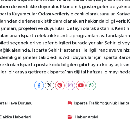
aberi de ivedilikle duyurulur. Ekonomik göstergeler de yakınd
 Isparta Kuyumcular Odası verileriyle canlı olarak sunulur. Kariy
anlarından derlenerek istihdam olanakları hakkında bilgi verir
aları, projeleri ve duyuruları detaylı olarak aktarılır. Kentin tü
 planlanan Isparta elektrik kesintisi programları, vatandaşların
ti seçenekleri ve sefer bilgileri burada yer alır. Şehir içi veya
 Sağlık alanında, Isparta Şehir Hastanesi ile ilgili randevu ve
ademik gelişmeler takip edilir. Adli duyurular için Isparta Bar
ekli olan Isparta posta kodu bilgileri gibi hayatı kolaylaştıra
ileri bir araya getirerek Isparta'nın dijital hafızası olmayı hede
arta Hava Durumu
Isparta Trafik Yoğunluk Harita
Dakika Haberleri
Haber Arşivi