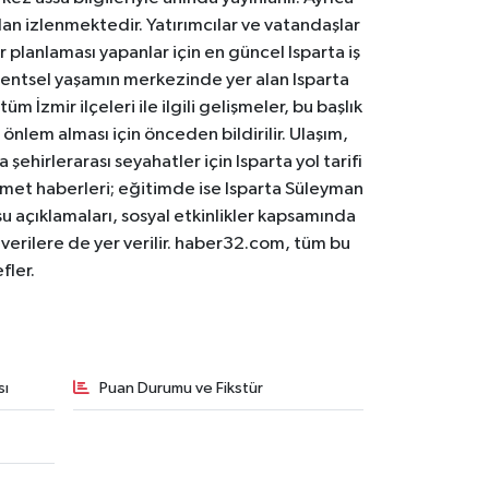
an izlenmektedir. Yatırımcılar ve vatandaşlar
er planlaması yapanlar için en güncel Isparta iş
. Kentsel yaşamın merkezinde yer alan Isparta
m İzmir ilçeleri ile ilgili gelişmeler, bu başlık
 önlem alması için önceden bildirilir. Ulaşım,
 şehirlerarası seyahatler için Isparta yol tarifi
 hizmet haberleri; eğitimde ise Isparta Süleyman
osu açıklamaları, sosyal etkinlikler kapsamında
n verilere de yer verilir. haber32.com, tüm bu
fler.
sı
Puan Durumu ve Fikstür