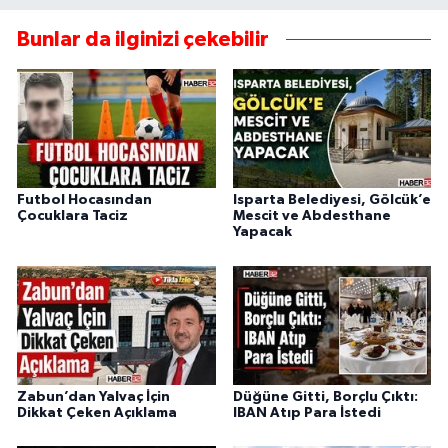
Bunlar da ilginizi çekebilir
Futbol Hocasından
Isparta Belediyesi, Gölcük’e
Çocuklara Taciz
Mescit ve Abdesthane
Yapacak
Zabun’dan Yalvaç İçin
Düğüne Gitti, Borçlu Çıktı:
Dikkat Çeken Açıklama
IBAN Atıp Para İstedi