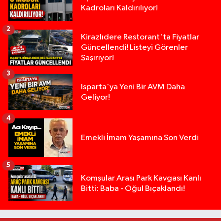
Kadroları Kaldırılıyor!
2
Kirazlıdere Restorant'ta Fiyatlar
Güncellendi! Listeyi Görenler
Şaşırıyor!
3
Isparta'ya Yeni Bir AVM Daha
Geliyor!
4
Emekli İmam Yaşamına Son Verdi
5
14 ve 16 Yaşlarındaki Kız Kardeşlerden Haber Al
02:19 |
Komşular Arası Park Kavgası Kanlı
Bitti: Baba - Oğul Bıçaklandı!
Demirkapı Tüneli'nde feci kaza: Yaşlı çift hayatın
17:30 |
Takla atan otomobil palmiye ağacına çarptı: 1 ya
15:00 |
Tarsus'taki silahlı kavgada ölü sayısı 2'ye yükse
13:48 |