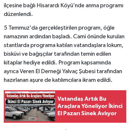
ilçesine bağlı Hisarardı Köyü'nde anma programı
Tarihi Yapılarımız
düzenlendi.
5 Temmuz'da gerçekleştirilen program, öğle
Teknoloji
namazının ardından başladı. Cami önünde kurulan
Türkiye
stantlarda programa katılan vatandaşlara lokum,
bisküvi ve bağışçılar tarafından temin edilen
Yerel
kitaplar hediye edildi. Program kapsamında
ayrıca Veren El Derneği Yalvaç Şubesi tarafından
İletişim
hazırlanan aşure de katılımcılara ikram edildi.
Künye
Vatandaş Artık Bu
Araçlara Yöneliyor İkinci
El Pazarı Sinek Avlıyor