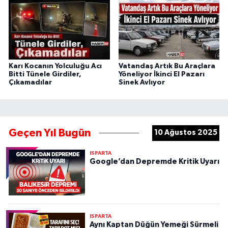
Karı Kocanın Yolculuğu Acı
Vatandaş Artık Bu Araçlara
Bitti Tünele Girdiler,
Yöneliyor İkinci El Pazarı
Çıkamadılar
Sinek Avlıyor
Geçen Yıl Bugün
10 Ağustos 2025
ISPARTA
Google’dan Depremde Kritik Uyarı
ISPARTA
Aynı Kaptan Düğün Yemeği Sürmeli