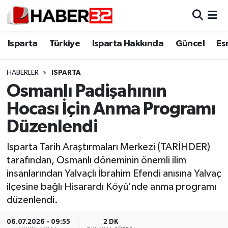
Isparta
Isparta Nöbetçi Eczaneler
Isparta
Türkiye
Isparta Hakkında
Güncel
Es
Isparta Hakkında
Isparta Hava Durumu
HABERLER
ISPARTA
Osmanlı Padişahının
Esnaf Diyor ki;
Isparta Trafik Yoğunluk Haritası
Hocası İçin Anma Programı
ASAYİŞ
Süper Lig Puan Durumu ve Fikstür
Düzenlendi
BİLİM VE TEKNOLOJİ
Tüm Manşetler
Isparta Tarih Araştırmaları Merkezi (TARİHDER)
tarafından, Osmanlı döneminin önemli ilim
EĞİTİM
Son Dakika Haberleri
insanlarından Yalvaçlı İbrahim Efendi anısına Yalvaç
ilçesine bağlı Hisarardı Köyü'nde anma programı
GENEL
Haber Arşivi
düzenlendi.
Güncel
06.07.2026 - 09:55
2 DK