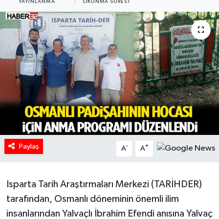
YAYINLANMA
OKUNMA SÜRESI
HABERDE İNSAN
İlginç
KÜLTÜR SANAT
MAGAZİN
Oyun
POLİTİKA
Paylaş
-
+
A
A
RESMİ İLANLAR
Isparta Tarih Araştırmaları Merkezi (TARİHDER)
SAĞLIK
tarafından, Osmanlı döneminin önemli ilim
insanlarından Yalvaçlı İbrahim Efendi anısına Yalvaç
Spor