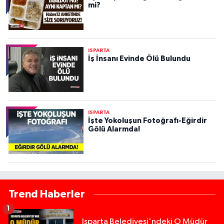
mi?
ISPARTA
İş İnsanı Evinde Ölü Bulundu
ISPARTA
İşte Yokoluşun Fotoğrafı-Eğirdir
Gölü Alarmda!
Trend Haberler
1
Isparta Belediyesi'ndeki O Müdür