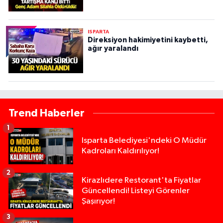
ISPARTA
Direksiyon hakimiyetini kaybetti,
ağır yaralandı
Trend Haberler
1
Isparta Belediyesi'ndeki O Müdür
Kadroları Kaldırılıyor!
2
Kirazlıdere Restorant'ta Fiyatlar
Güncellendi! Listeyi Görenler
Şaşırıyor!
3