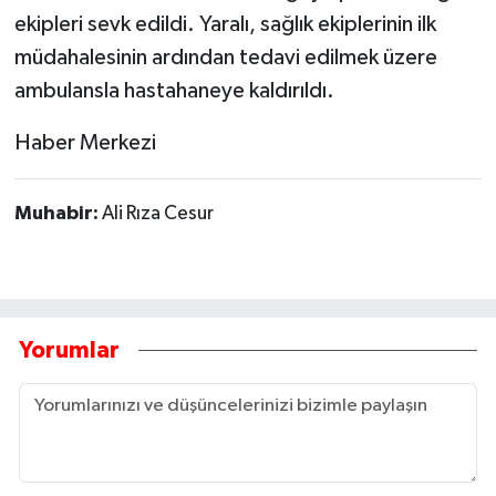
ekipleri sevk edildi. Yaralı, sağlık ekiplerinin ilk
Tarihi Yapılarımız
müdahalesinin ardından tedavi edilmek üzere
ambulansla hastahaneye kaldırıldı.
Teknoloji
Haber Merkezi
Türkiye
Muhabir:
Ali Rıza Cesur
Yerel
İletişim
Künye
Yorumlar