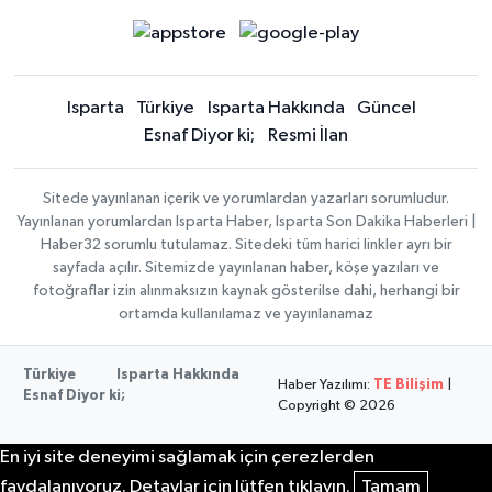
Isparta
Türkiye
Isparta Hakkında
Güncel
Esnaf Diyor ki;
Resmi İlan
Sitede yayınlanan içerik ve yorumlardan yazarları sorumludur.
Yayınlanan yorumlardan Isparta Haber, Isparta Son Dakika Haberleri |
Haber32 sorumlu tutulamaz. Sitedeki tüm harici linkler ayrı bir
sayfada açılır. Sitemizde yayınlanan haber, köşe yazıları ve
fotoğraflar izin alınmaksızın kaynak gösterilse dahi, herhangi bir
ortamda kullanılamaz ve yayınlanamaz
Türkiye
Isparta Hakkında
Haber Yazılımı:
TE Bilişim
|
Esnaf Diyor ki;
Copyright © 2026
En iyi site deneyimi sağlamak için çerezlerden
faydalanıyoruz. Detaylar için lütfen tıklayın.
Tamam