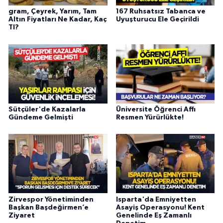
gram, Çeyrek, Yarım, Tam
167 Ruhsatsız Tabanca ve
Altın Fiyatları Ne Kadar, Kaç
Uyuşturucu Ele Geçirildi
Tl?
Sütçüler'de Kazalarla
Üniversite Öğrenci Affı
Gündeme Gelmişti
Resmen Yürürlükte!
Zirvespor Yönetiminden
Isparta'da Emniyetten
Başkan Başdeğirmen’e
Asayiş Operasyonu! Kent
Ziyaret
Genelinde Eş Zamanlı