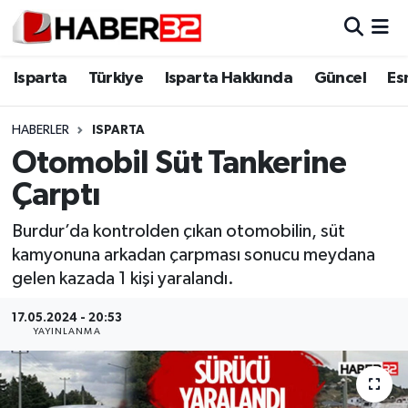
Isparta
Isparta Nöbetçi Eczaneler
Isparta
Türkiye
Isparta Hakkında
Güncel
Es
Isparta Hakkında
Isparta Hava Durumu
HABERLER
ISPARTA
Otomobil Süt Tankerine
Esnaf Diyor ki;
Isparta Trafik Yoğunluk Haritası
Çarptı
ASAYİŞ
Süper Lig Puan Durumu ve Fikstür
Burdur’da kontrolden çıkan otomobilin, süt
kamyonuna arkadan çarpması sonucu meydana
BİLİM VE TEKNOLOJİ
Tüm Manşetler
gelen kazada 1 kişi yaralandı.
EĞİTİM
Son Dakika Haberleri
17.05.2024 - 20:53
YAYINLANMA
GENEL
Haber Arşivi
Güncel