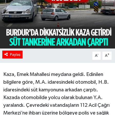
HABERDE İNSAN
İlginç
KÜLTÜR SANAT
MAGAZİN
Paylaş
-
+
A
A
Oyun
Kaza, Emek Mahallesi meydana geldi. Edinilen
POLİTİKA
bilgilere göre, M.A. idaresindeki otomobil, H.B.
RESMİ İLANLAR
idaresindeki süt kamyonuna arkadan çarptı.
Kazada otomobilde yolcu olarak bulunan Y.A.
SAĞLIK
yaralandı. Çevredeki vatandaşların 112 Acil Çağrı
Merkezi’ne ihbarı üzerine bölgeye polis ve sağlık
Spor