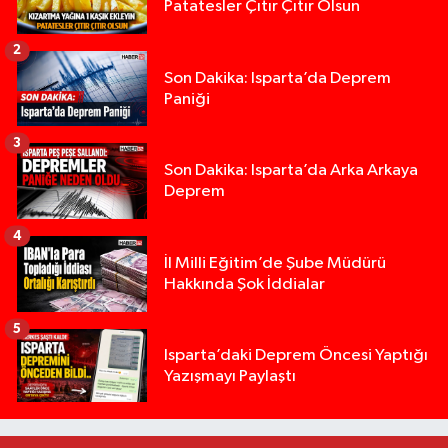
Patatesler Çıtır Çıtır Olsun
2
Son Dakika: Isparta’da Deprem
Paniği
3
Son Dakika: Isparta’da Arka Arkaya
Deprem
4
İl Milli Eğitim’de Şube Müdürü
Hakkında Şok İddialar
5
Yığılca'da kardeşler arasındaki silahlı kavgada 
13:00 |
Isparta’daki Deprem Öncesi Yaptığı
Yazışmayı Paylaştı
Tur teknesi çalışanlarının birbirine girdiği kavga
12:48 |
MOTOSİKLETLE ÇARPIŞAN OTOMOBİL GÜL HEYKE
02:26 |
Alzheimer Hastası Adamdan Saatlerdir Haber A
20:12 |