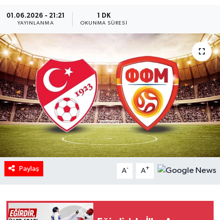
01.06.2026 - 21:21
1 DK
HABERDE İNSAN
YAYINLANMA
OKUNMA SÜRESI
İlginç
KÜLTÜR SANAT
MAGAZİN
Oyun
POLİTİKA
RESMİ İLANLAR
Paylaş
-
+
A
A
SAĞLIK
Spor