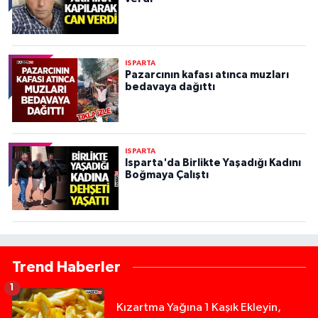
ISPARTA
Pazarcının kafası atınca muzları
bedavaya dağıttı
ISPARTA
Isparta'da Birlikte Yaşadığı Kadını
Boğmaya Çalıştı
Trend Haberler
1
Kızartma Yağına 1 Kaşık Ekleyin,