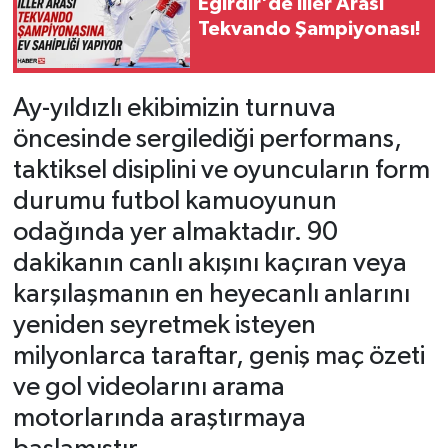
Eğirdir'de İller Arası
Tekvando Şampiyonası!
Tarihi Yapılarımız
Teknoloji
Ay-yıldızlı ekibimizin turnuva
öncesinde sergilediği performans,
Türkiye
taktiksel disiplini ve oyuncuların form
durumu futbol kamuoyunun
Yerel
odağında yer almaktadır. 90
İletişim
dakikanın canlı akışını kaçıran veya
karşılaşmanın en heyecanlı anlarını
Künye
yeniden seyretmek isteyen
milyonlarca taraftar, geniş maç özeti
ve gol videolarını arama
motorlarında araştırmaya