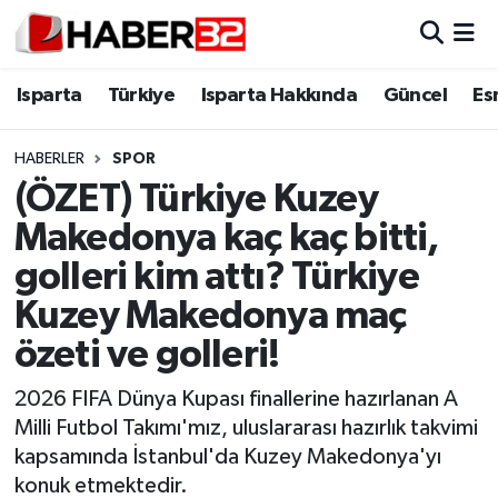
Isparta
Isparta Nöbetçi Eczaneler
Isparta
Türkiye
Isparta Hakkında
Güncel
Es
Isparta Hakkında
Isparta Hava Durumu
HABERLER
SPOR
(ÖZET) Türkiye Kuzey
Esnaf Diyor ki;
Isparta Trafik Yoğunluk Haritası
Makedonya kaç kaç bitti,
ASAYİŞ
Süper Lig Puan Durumu ve Fikstür
golleri kim attı? Türkiye
Kuzey Makedonya maç
BİLİM VE TEKNOLOJİ
Tüm Manşetler
özeti ve golleri!
EĞİTİM
Son Dakika Haberleri
2026 FIFA Dünya Kupası finallerine hazırlanan A
GENEL
Haber Arşivi
Milli Futbol Takımı'mız, uluslararası hazırlık takvimi
kapsamında İstanbul'da Kuzey Makedonya'yı
Güncel
konuk etmektedir.