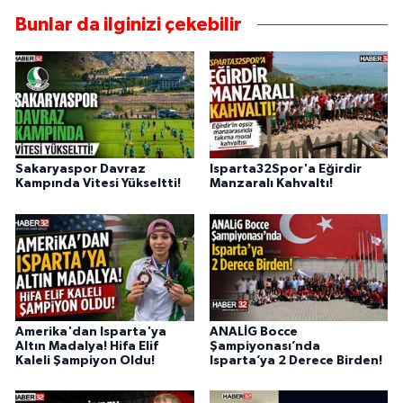
Bunlar da ilginizi çekebilir
Sakaryaspor Davraz
Isparta32Spor'a Eğirdir
Kampında Vitesi Yükseltti!
Manzaralı Kahvaltı!
Amerika'dan Isparta'ya
ANALİG Bocce
Altın Madalya! Hifa Elif
Şampiyonası’nda
Kaleli Şampiyon Oldu!
Isparta’ya 2 Derece Birden!