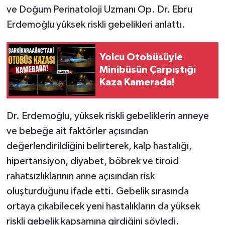
ve Doğum Perinatoloji Uzmanı Op. Dr. Ebru
Tarihi Yapılarımız
Erdemoğlu yüksek riskli gebelikleri anlattı.
Teknoloji
Yolcu Otobüsüyle
Minibüsün Çarpıştığı
Türkiye
Kaza Kamerada!
Yerel
Dr. Erdemoğlu, yüksek riskli gebeliklerin anneye
İletişim
ve bebeğe ait faktörler açısından
değerlendirildiğini belirterek, kalp hastalığı,
Künye
hipertansiyon, diyabet, böbrek ve tiroid
rahatsızlıklarının anne açısından risk
oluşturduğunu ifade etti. Gebelik sırasında
ortaya çıkabilecek yeni hastalıkların da yüksek
riskli gebelik kapsamına girdiğini söyledi.