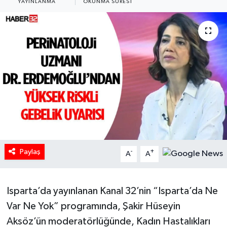
YAYINLANMA
OKUNMA SÜRESI
HABERDE İNSAN
İlginç
KÜLTÜR SANAT
MAGAZİN
Oyun
POLİTİKA
Paylaş
-
+
A
A
RESMİ İLANLAR
Isparta’da yayınlanan Kanal 32’nin “Isparta’da Ne
SAĞLIK
Var Ne Yok” programında, Şakir Hüseyin
Aksöz’ün moderatörlüğünde, Kadın Hastalıkları
Spor