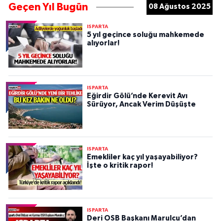
Geçen Yıl Bugün
08 Ağustos 2025
ISPARTA
5 yıl geçince soluğu mahkemede
alıyorlar!
ISPARTA
Eğirdir Gölü’nde Kerevit Avı
Sürüyor, Ancak Verim Düşüşte
ISPARTA
Emekliler kaç yıl yaşayabiliyor?
İşte o kritik rapor!
ISPARTA
Deri OSB Başkanı Marulcu’dan