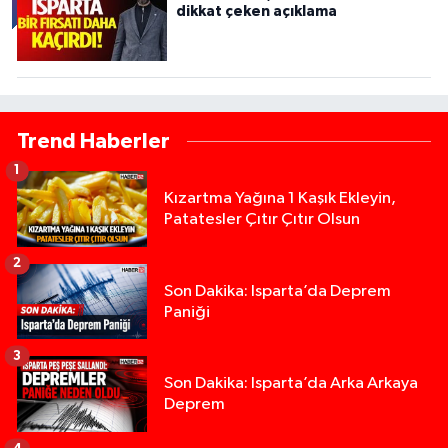
dikkat çeken açıklama
Trend Haberler
1
Kızartma Yağına 1 Kaşık Ekleyin,
Patatesler Çıtır Çıtır Olsun
2
Son Dakika: Isparta’da Deprem
Paniği
3
Son Dakika: Isparta’da Arka Arkaya
Deprem