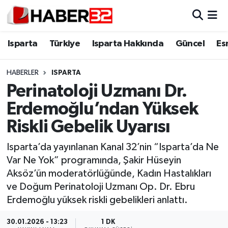
Isparta
Isparta Nöbetçi Eczaneler
Isparta
Türkiye
Isparta Hakkında
Güncel
Es
Isparta Hakkında
Isparta Hava Durumu
HABERLER
ISPARTA
Perinatoloji Uzmanı Dr.
Esnaf Diyor ki;
Isparta Trafik Yoğunluk Haritası
Erdemoğlu’ndan Yüksek
ASAYİŞ
Süper Lig Puan Durumu ve Fikstür
Riskli Gebelik Uyarısı
BİLİM VE TEKNOLOJİ
Tüm Manşetler
Isparta’da yayınlanan Kanal 32’nin “Isparta’da Ne
Var Ne Yok” programında, Şakir Hüseyin
EĞİTİM
Son Dakika Haberleri
Aksöz’ün moderatörlüğünde, Kadın Hastalıkları
ve Doğum Perinatoloji Uzmanı Op. Dr. Ebru
GENEL
Haber Arşivi
Erdemoğlu yüksek riskli gebelikleri anlattı.
Güncel
30.01.2026 - 13:23
1 DK