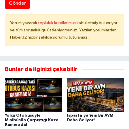
Gönder
Yorum yazarak
topluluk kurallarımızı
kabul etmiş bulunuyor
ve tüm sorumluluğu üstleniyorsunuz. Yazılan yorumlardan
Haber32 hiçbir şekilde sorumlu tutulamaz.
Bunlar da ilginizi çekebilir
Yolcu Otobüsüyle
Isparta'ya Yeni Bir AVM
Minibüsün Çarpıştığı Kaza
Daha Geliyor!
Kamerada!