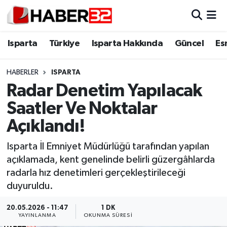
Isparta
Isparta Nöbetçi Eczaneler
Isparta
Türkiye
Isparta Hakkında
Güncel
Es
Isparta Hakkında
Isparta Hava Durumu
HABERLER
ISPARTA
Radar Denetim Yapılacak
Esnaf Diyor ki;
Isparta Trafik Yoğunluk Haritası
Saatler Ve Noktalar
ASAYİŞ
Süper Lig Puan Durumu ve Fikstür
Açıklandı!
BİLİM VE TEKNOLOJİ
Tüm Manşetler
Isparta İl Emniyet Müdürlüğü tarafından yapılan
açıklamada, kent genelinde belirli güzergâhlarda
EĞİTİM
Son Dakika Haberleri
radarla hız denetimleri gerçekleştirileceği
duyuruldu.
GENEL
Haber Arşivi
20.05.2026 - 11:47
1 DK
YAYINLANMA
OKUNMA SÜRESI
Güncel