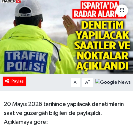
HABERDE İNSAN
İlginç
KÜLTÜR SANAT
MAGAZİN
Oyun
Paylaş
-
+
A
A
POLİTİKA
RESMİ İLANLAR
20 Mayıs 2026 tarihinde yapılacak denetimlerin
saat ve güzergâh bilgileri de paylaşıldı.
SAĞLIK
Açıklamaya göre:
Spor