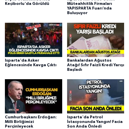
Keçiborlu'da Görüldü
Müteahhitlik Firmaları
YAPISPARTA Fuarı’nda
Buluşuyor
Isparta'da Asker
Bankalardan Ağustos
Eğlencesinde Kavga Çıktı
Atağı! Sıfır Faizli Kredi Yarışı
Başladı
Cumhurbaşkanı Erdoğan:
Isparta'da Petrol
Milli Birliğimizi
İstasyonunda Yangın! Facia
Perçinleyecek
Son Anda Önledi