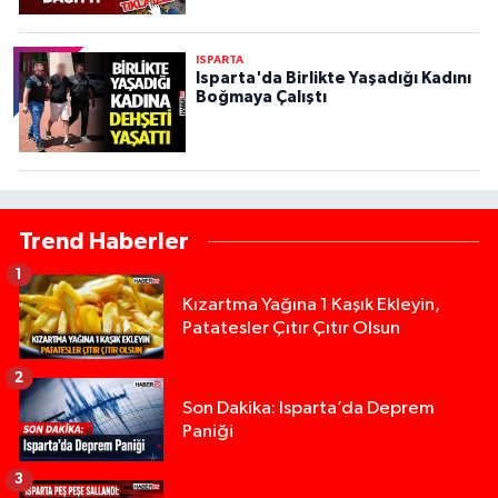
ISPARTA
Isparta'da Birlikte Yaşadığı Kadını
Boğmaya Çalıştı
Trend Haberler
1
Kızartma Yağına 1 Kaşık Ekleyin,
Patatesler Çıtır Çıtır Olsun
2
Son Dakika: Isparta’da Deprem
Paniği
3