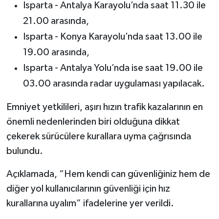
Isparta - Antalya Karayolu’nda saat 11.30 ile
21.00 arasında,
Tarihi Yapılarımız
Isparta - Konya Karayolu’nda saat 13.00 ile
Teknoloji
19.00 arasında,
Isparta - Antalya Yolu’nda ise saat 19.00 ile
Türkiye
03.00 arasında radar uygulaması yapılacak.
Yerel
Emniyet yetkilileri, aşırı hızın trafik kazalarının en
önemli nedenlerinden biri olduğuna dikkat
İletişim
çekerek sürücülere kurallara uyma çağrısında
Künye
bulundu.
Açıklamada, “Hem kendi can güvenliğiniz hem de
diğer yol kullanıcılarının güvenliği için hız
kurallarına uyalım” ifadelerine yer verildi.