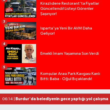
Kirazlıdere Restorant'ta Fiyatlar
Güncellendi! Listeyi Görenler
Şaşırıyor!
3
Isparta'ya Yeni Bir AVM Daha
Geliyor!
4
Emekli İmam Yaşamına Son Verdi
5
Tarsus'taki silahlı kavgada ölü sayısı 2'ye yükse
13:48 |
Komşular Arası Park Kavgası Kanlı
Bitti: Baba - Oğul Bıçaklandı!
Tarsus'ta silahlı kavga: Kuzenlerden biri öldü, d
09:47 |
Yasal sınırın yaklaşık 10 katı alkollü çıkan sürüc
09:44 |
Milyonluk miras kavgasında anne-kız yüzleşti: 
09:43 |
Burdur'da belediyenin gece yaptığı yol çalışmas
06:14 |