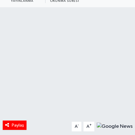
YAYINLANMA
OKUNMA SÜRESI
HABERDE İNSAN
İlginç
KÜLTÜR SANAT
MAGAZİN
Oyun
POLİTİKA
RESMİ İLANLAR
SAĞLIK
Paylaş
-
+
A
A
Spor