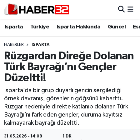
Isparta
Isparta Nöbetçi Eczaneler
Isparta
Türkiye
Isparta Hakkında
Güncel
Es
Isparta Hakkında
Isparta Hava Durumu
HABERLER
ISPARTA
Rüzgardan Direğe Dolanan
Esnaf Diyor ki;
Isparta Trafik Yoğunluk Haritası
Türk Bayrağı’nı Gençler
ASAYİŞ
Süper Lig Puan Durumu ve Fikstür
Düzeltti!
BİLİM VE TEKNOLOJİ
Tüm Manşetler
Isparta’da bir grup duyarlı gencin sergilediği
örnek davranış, görenlerin göğsünü kabarttı.
EĞİTİM
Son Dakika Haberleri
Rüzgar nedeniyle direkte katlanıp dolanan Türk
Bayrağı’nı fark eden gençler, duruma kayıtsız
GENEL
Haber Arşivi
kalmayarak bayrağı düzeltti.
Güncel
31.05.2026 - 14:08
1 DK