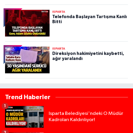
ISPARTA
Telefonda Başlayan Tartışma Kanlı
Bitti
ISPARTA
Direksiyon hakimiyetini kaybetti,
ağır yaralandı
Trend Haberler
1
Isparta Belediyesi'ndeki O Müdür
Kadroları Kaldırılıyor!
2