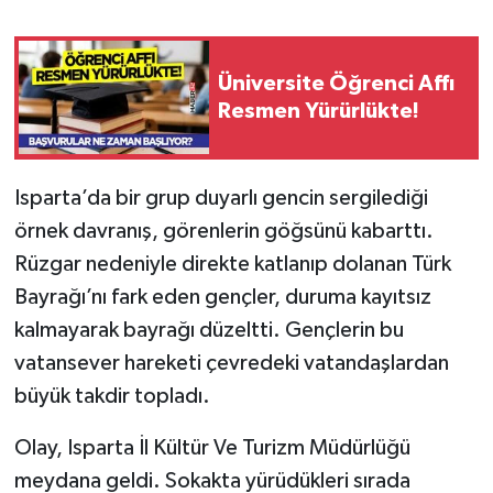
Tarihi Yapılarımız
Üniversite Öğrenci Affı
Teknoloji
Resmen Yürürlükte!
Türkiye
Isparta’da bir grup duyarlı gencin sergilediği
Yerel
örnek davranış, görenlerin göğsünü kabarttı.
Rüzgar nedeniyle direkte katlanıp dolanan Türk
İletişim
Bayrağı’nı fark eden gençler, duruma kayıtsız
kalmayarak bayrağı düzeltti. Gençlerin bu
Künye
vatansever hareketi çevredeki vatandaşlardan
büyük takdir topladı.
Olay, Isparta İl Kültür Ve Turizm Müdürlüğü
meydana geldi. Sokakta yürüdükleri sırada