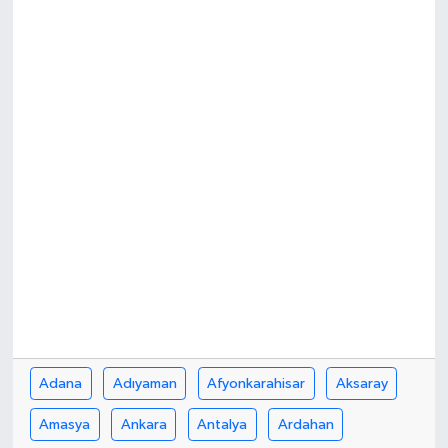
HABERDE İNSAN
İlginç
KÜLTÜR SANAT
MAGAZİN
Oyun
POLİTİKA
RESMİ İLANLAR
Adana
Adıyaman
Afyonkarahisar
Aksaray
SAĞLIK
Amasya
Ankara
Antalya
Ardahan
Spor