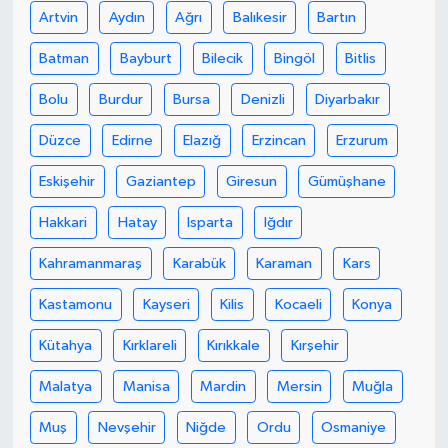
Artvin
Aydın
Ağrı
Balıkesir
Bartın
Tarihi Yapılarımız
Batman
Bayburt
Bilecik
Bingöl
Bitlis
Teknoloji
Bolu
Burdur
Bursa
Denizli
Diyarbakır
Düzce
Edirne
Elazığ
Erzincan
Erzurum
Türkiye
Eskişehir
Gaziantep
Giresun
Gümüşhane
Yerel
Hakkari
Hatay
Isparta
Iğdır
İletişim
Kahramanmaraş
Karabük
Karaman
Kars
Künye
Kastamonu
Kayseri
Kilis
Kocaeli
Konya
Kütahya
Kırklareli
Kırıkkale
Kırşehir
Malatya
Manisa
Mardin
Mersin
Muğla
Muş
Nevşehir
Niğde
Ordu
Osmaniye