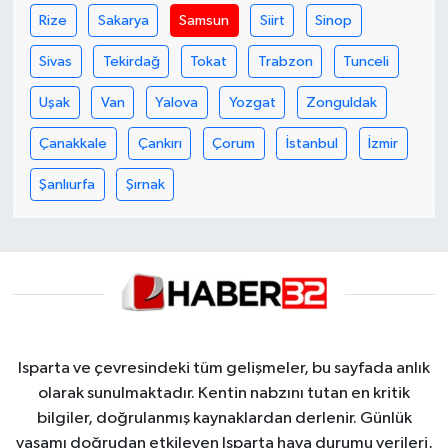
Rize
Sakarya
Samsun
Siirt
Sinop
Sivas
Tekirdağ
Tokat
Trabzon
Tunceli
Uşak
Van
Yalova
Yozgat
Zonguldak
Çanakkale
Çankırı
Çorum
İstanbul
İzmir
Şanlıurfa
Şırnak
Isparta ve çevresindeki tüm gelişmeler, bu sayfada anlık
olarak sunulmaktadır. Kentin nabzını tutan en kritik
bilgiler, doğrulanmış kaynaklardan derlenir. Günlük
yaşamı doğrudan etkileyen Isparta hava durumu verileri,