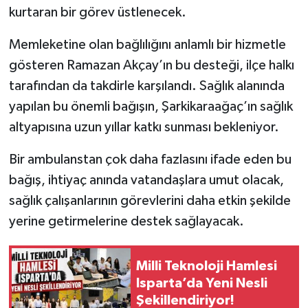
kurtaran bir görev üstlenecek.
Tarihi Yapılarımız
Memleketine olan bağlılığını anlamlı bir hizmetle
gösteren Ramazan Akçay’ın bu desteği, ilçe halkı
Teknoloji
tarafından da takdirle karşılandı. Sağlık alanında
Türkiye
yapılan bu önemli bağışın, Şarkikaraağaç’ın sağlık
altyapısına uzun yıllar katkı sunması bekleniyor.
Yerel
Bir ambulanstan çok daha fazlasını ifade eden bu
İletişim
bağış, ihtiyaç anında vatandaşlara umut olacak,
sağlık çalışanlarının görevlerini daha etkin şekilde
Künye
yerine getirmelerine destek sağlayacak.
Milli Teknoloji Hamlesi
Isparta’da Yeni Nesli
Şekillendiriyor!