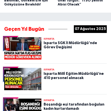
Balonlar, Görkem Efe İçin
Ünal Turgut: “ITSO Şehrin
Gökyüzüne Bırakıldı!
Abisi Olacak”
Geçen Yıl Bugün
07 Ağustos 2025
ISPARTA
Isparta SGK İl Müdürlüğü'nde
Görev Değişimi
ISPARTA
Isparta Millİ Eğitim Müdürlüğü’ne
410 personel alınacak
ISPARTA
Boşandığı eşi tarafından boğulan
kadın kurtarılamadı