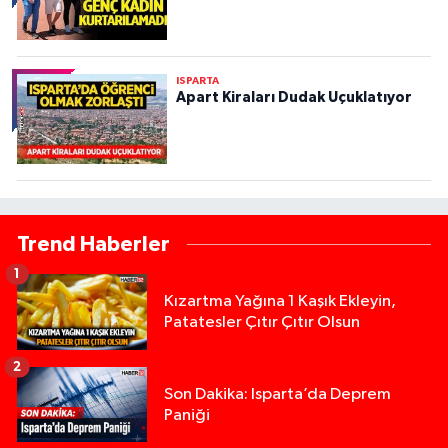
ISPARTA
Apart Kiraları Dudak Uçuklatıyor
Trend Haberler
1
Kızartma Yağına 1 Kaşık Ekleyin,
Patatesler Çıtır Çıtır Olsun
2
Son Dakika: Isparta’da Deprem
Paniği