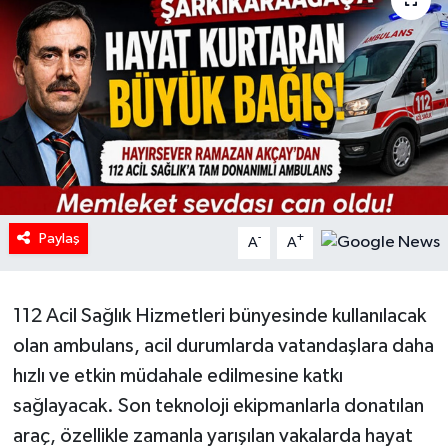
HABERDE İNSAN
İlginç
KÜLTÜR SANAT
MAGAZİN
Paylaş
Oyun
-
+
A
A
POLİTİKA
112 Acil Sağlık Hizmetleri bünyesinde kullanılacak
RESMİ İLANLAR
olan ambulans, acil durumlarda vatandaşlara daha
hızlı ve etkin müdahale edilmesine katkı
SAĞLIK
sağlayacak. Son teknoloji ekipmanlarla donatılan
araç, özellikle zamanla yarışılan vakalarda hayat
Spor