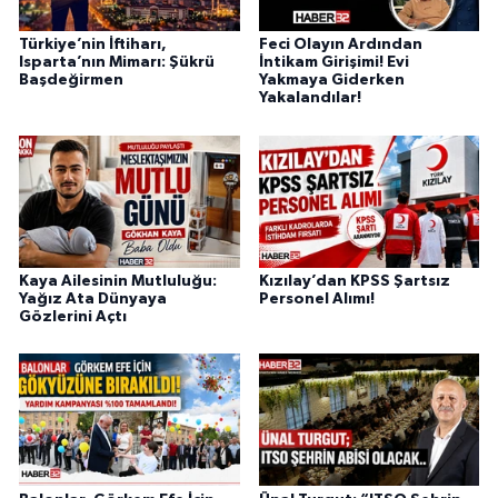
Türkiye’nin İftiharı,
Feci Olayın Ardından
Isparta’nın Mimarı: Şükrü
İntikam Girişimi! Evi
Başdeğirmen
Yakmaya Giderken
Yakalandılar!
Kaya Ailesinin Mutluluğu:
Kızılay’dan KPSS Şartsız
Yağız Ata Dünyaya
Personel Alımı!
Gözlerini Açtı