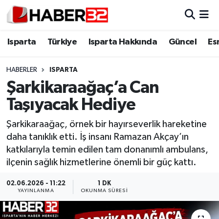
Isparta
Isparta Nöbetçi Eczaneler
Isparta
Türkiye
Isparta Hakkında
Güncel
Es
Isparta Hakkında
Isparta Hava Durumu
HABERLER
ISPARTA
Şarkikaraağaç’a Can
Esnaf Diyor ki;
Isparta Trafik Yoğunluk Haritası
Taşıyacak Hediye
ASAYİŞ
Süper Lig Puan Durumu ve Fikstür
Şarkikaraağaç, örnek bir hayırseverlik hareketine
daha tanıklık etti. İş insanı Ramazan Akçay’ın
BİLİM VE TEKNOLOJİ
Tüm Manşetler
katkılarıyla temin edilen tam donanımlı ambulans,
ilçenin sağlık hizmetlerine önemli bir güç kattı.
EĞİTİM
Son Dakika Haberleri
02.06.2026 - 11:22
1 DK
GENEL
Haber Arşivi
YAYINLANMA
OKUNMA SÜRESI
Güncel