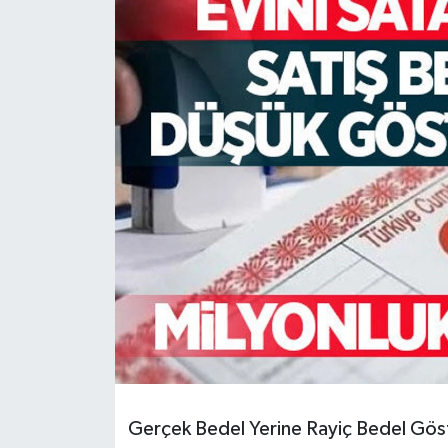
HABERDE İNSAN
İlginç
KÜLTÜR SANAT
MAGAZİN
Oyun
POLİTİKA
RESMİ İLANLAR
SAĞLIK
Gerçek Bedel Yerine Rayiç Bedel Göst
Spor