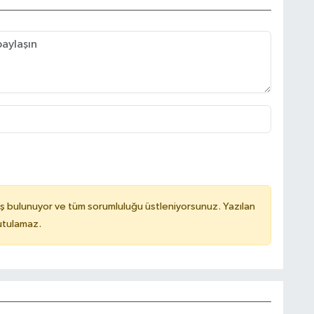
ş bulunuyor ve tüm sorumluluğu üstleniyorsunuz. Yazılan
utulamaz.