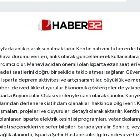
yfada anlık olarak sunulmaktadır. Kentin nabzını tutan en kriti
va durumu verileri, anlık olarak güncellenerek kullanıcılara
dımcı olur. Manevi açıdan önemli olan Isparta ezan saatleri ve
badet saatlerini doğru bir şekilde takip etmesi sağlanır. Güven
sparta deprem aktivitesi ve artçı sarsıntılar, büyüklük ve merk
aberi de ivedilikle duyurulur. Ekonomik göstergeler de yakınd
 Isparta Kuyumcular Odası verileriyle canlı olarak sunulur. Kariy
anlarından derlenerek istihdam olanakları hakkında bilgi verir
aları, projeleri ve duyuruları detaylı olarak aktarılır. Kentin tü
 planlanan Isparta elektrik kesintisi programları, vatandaşların
ti seçenekleri ve sefer bilgileri burada yer alır. Şehir içi veya
 Sağlık alanında, Isparta Şehir Hastanesi ile ilgili randevu ve