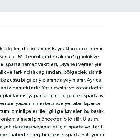
k bilgiler, doğrulanmış kaynaklardan derlenir.
 sunulur. Meteoroloji'den alınan 5 günlük ve
 Isparta namaz vakitleri, Diyanet verileriyle
lik ve farkındalık açısından, bölgedeki sismik
ez üssü bilgileriyle anında yayınlanır. Ayrıca
an izlenmektedir. Yatırımcılar ve vatandaşlar
er planlaması yapanlar için en güncel Isparta iş
. Kentsel yaşamın merkezinde yer alan Isparta
m İzmir ilçeleri ile ilgili gelişmeler, bu başlık
 önlem alması için önceden bildirilir. Ulaşım,
 şehirlerarası seyahatler için Isparta yol tarifi
 hizmet haberleri; eğitimde ise Isparta Süleyman