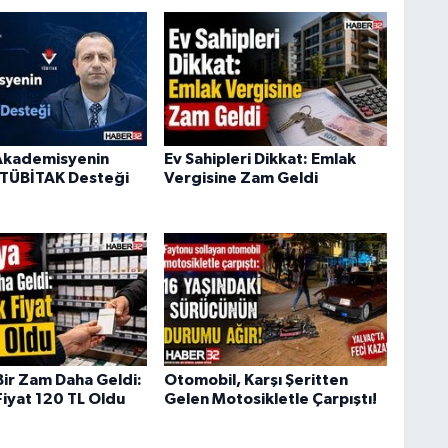
Akademisyenin
Ev Sahipleri Dikkat: Emlak
 TÜBİTAK Desteği
Vergisine Zam Geldi
Bir Zam Daha Geldi:
Otomobil, Karşı Şeritten
Fiyat 120 TL Oldu
Gelen Motosikletle Çarpıştı!