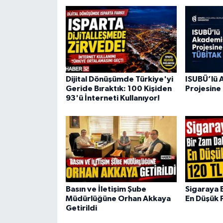
Dijital Dönüşümde Türkiye'yi
ISUBÜ’lü 
Geride Bıraktık: 100 Kişiden
Projesine
93'ü İnterneti Kullanıyor!
Basın ve İletişim Şube
Sigaraya 
Müdürlüğüne Orhan Akkaya
En Düşük 
Getirildi