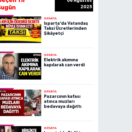
Geçen Yıl
06 Ağustos
Bugün
2025
ISPARTA
Isparta’da Vatandaş
Taksi Ücretlerinden
Şikâyetçi
ISPARTA
Elektrik akımına
kapılarak can verdi
ISPARTA
Pazarcının kafası
atınca muzları
bedavaya dağıttı
ISPARTA