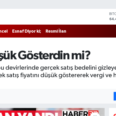
BIT
64.
DO
47,
EU
ncel
Esnaf Diyor ki;
Resmi İlan
55
STE
64,
GRA
üşük Gösterdin mi?
651
BİS
13.
u devirlerinde gerçek satış bedelini gizley
ek satış fiyatını düşük göstererek vergi ve