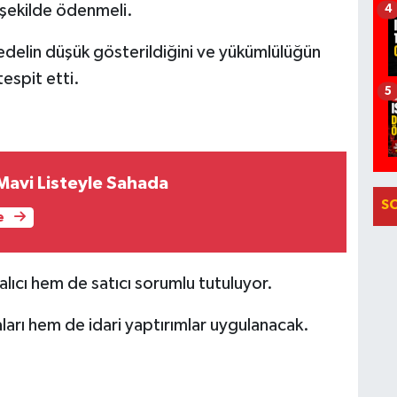
t şekilde ödenmeli.
4
edelin düşük gösterildiğini ve yükümlülüğün
tespit etti.
5
 Mavi Listeyle Sahada
S
e
ıcı hem de satıcı sorumlu tutuluyor.
ları hem de idari yaptırımlar uygulanacak.