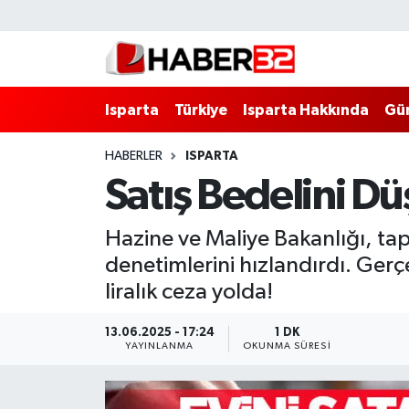
Isparta
Isparta Nöbetçi Eczaneler
Isparta
Türkiye
Isparta Hakkında
Gü
Isparta Hakkında
Isparta Hava Durumu
HABERLER
ISPARTA
Esnaf Diyor ki;
Isparta Trafik Yoğunluk Haritası
Satış Bedelini D
ASAYİŞ
Süper Lig Puan Durumu ve Fikstür
Hazine ve Maliye Bakanlığı, tap
BİLİM VE TEKNOLOJİ
Tüm Manşetler
denetimlerini hızlandırdı. Gerç
liralık ceza yolda!
EĞİTİM
Son Dakika Haberleri
13.06.2025 - 17:24
1 DK
GENEL
Haber Arşivi
YAYINLANMA
OKUNMA SÜRESI
Güncel