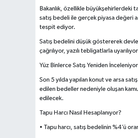
Bakanlık, özellikle büyükşehirlerdeki 
Tarihi Yapılarımız
satış bedeli ile gerçek piyasa değeri a
tespit ediyor.
Teknoloji
Satış bedelini düşük göstererek devleti
Türkiye
çağrılıyor, yazılı tebligatlarla uyarılıyor
Yerel
Yüz Binlerce Satış Yeniden İnceleniyor
İletişim
Son 5 yılda yapılan konut ve arsa satış
edilen bedeller nedeniyle oluşan kamu z
Künye
edilecek.
Tapu Harcı Nasıl Hesaplanıyor?
• Tapu harcı, satış bedelinin %4’ü ora