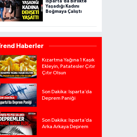
Isparta'da Birlikte
Yaşadığı Kadını
Boğmaya Çalıştı
Trend Haberler
Kızartma Yağına 1 Kaşık
Ekleyin, Patatesler Çıtır
Çıtır Olsun
Son Dakika: Isparta’da
Deprem Paniği
Son Dakika: Isparta’da
Arka Arkaya Deprem