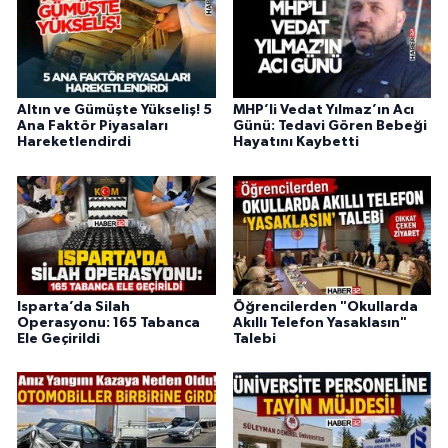
Altın ve Gümüşte Yükseliş! 5
MHP’li Vedat Yılmaz’ın Acı
Ana Faktör Piyasaları
Günü: Tedavi Gören Bebeği
Hareketlendirdi
Hayatını Kaybetti
Isparta’da Silah
Öğrencilerden "Okullarda
Operasyonu: 165 Tabanca
Akıllı Telefon Yasaklasın"
Ele Geçirildi
Talebi