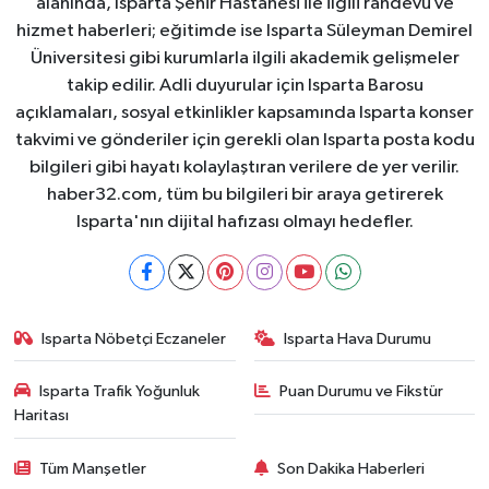
alanında, Isparta Şehir Hastanesi ile ilgili randevu ve
hizmet haberleri; eğitimde ise Isparta Süleyman Demirel
Üniversitesi gibi kurumlarla ilgili akademik gelişmeler
takip edilir. Adli duyurular için Isparta Barosu
açıklamaları, sosyal etkinlikler kapsamında Isparta konser
takvimi ve gönderiler için gerekli olan Isparta posta kodu
bilgileri gibi hayatı kolaylaştıran verilere de yer verilir.
haber32.com, tüm bu bilgileri bir araya getirerek
Isparta'nın dijital hafızası olmayı hedefler.
Isparta Nöbetçi Eczaneler
Isparta Hava Durumu
Isparta Trafik Yoğunluk
Puan Durumu ve Fikstür
Haritası
Tüm Manşetler
Son Dakika Haberleri