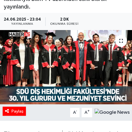
yayınlandı.
HABERDE İNSAN
24.06.2025 - 23:04
2 DK
YAYINLANMA
OKUNMA SÜRESI
İlginç
KÜLTÜR SANAT
MAGAZİN
Oyun
POLİTİKA
RESMİ İLANLAR
Paylaş
-
+
A
A
SAĞLIK
Spor