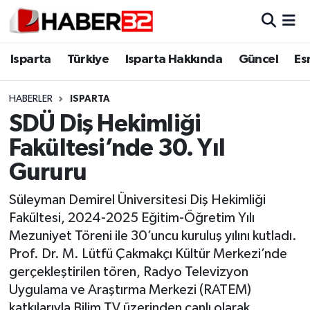
Isparta
Isparta Nöbetçi Eczaneler
Isparta
Türkiye
Isparta Hakkında
Güncel
Es
Isparta Hakkında
Isparta Hava Durumu
HABERLER
ISPARTA
SDÜ Diş Hekimliği
Esnaf Diyor ki;
Isparta Trafik Yoğunluk Haritası
Fakültesi’nde 30. Yıl
ASAYİŞ
Süper Lig Puan Durumu ve Fikstür
Gururu
BİLİM VE TEKNOLOJİ
Tüm Manşetler
Süleyman Demirel Üniversitesi Diş Hekimliği
Fakültesi, 2024-2025 Eğitim-Öğretim Yılı
EĞİTİM
Son Dakika Haberleri
Mezuniyet Töreni ile 30’uncu kuruluş yılını kutladı.
Prof. Dr. M. Lütfü Çakmakçı Kültür Merkezi’nde
GENEL
Haber Arşivi
gerçekleştirilen tören, Radyo Televizyon
Uygulama ve Araştırma Merkezi (RATEM)
Güncel
katkılarıyla Bilim TV üzerinden canlı olarak