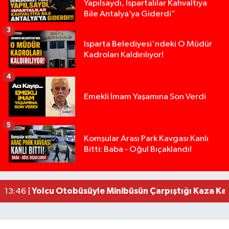
Yapılsaydı, Ispartalılar Kahvaltıya
Bile Antalya’ya Giderdi”
3
Isparta Belediyesi'ndeki O Müdür
Kadroları Kaldırılıyor!
4
Emekli İmam Yaşamına Son Verdi
5
Isparta’da Silah Operasyonu: 165 Tabanca Ele Ge
19:36 |
Komşular Arası Park Kavgası Kanlı
Bitti: Baba - Oğul Bıçaklandı!
Anız Yangını Kazaya Neden Oldu: 13 Araç Birbirin
17:18 |
Alevlere Teslim Olan Gecekondu Kullanılamaz H
17:08 |
Alevlere teslim olan gecekondu kullanılamaz hal
13:48 |
Yolcu Otobüsüyle Minibüsün Çarpıştığı Kaza K
13:46 |