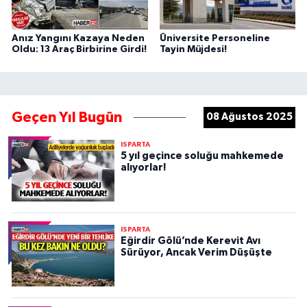
Anız Yangını Kazaya Neden
Üniversite Personeline
Oldu: 13 Araç Birbirine Girdi!
Tayin Müjdesi!
Geçen Yıl Bugün
08 Ağustos 2025
ISPARTA
5 yıl geçince soluğu mahkemede
alıyorlar!
ISPARTA
Eğirdir Gölü’nde Kerevit Avı
Sürüyor, Ancak Verim Düşüşte