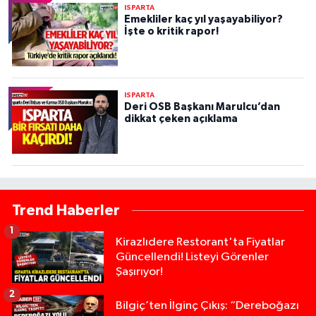
ISPARTA
Emekliler kaç yıl yaşayabiliyor?
İşte o kritik rapor!
ISPARTA
Deri OSB Başkanı Marulcu’dan
dikkat çeken açıklama
Trend Haberler
1
Kirazlıdere Restorant'ta Fiyatlar
Güncellendi! Listeyi Görenler
Şaşırıyor!
2
Bilgiç’ten İlginç Çıkış: “Dereboğazı