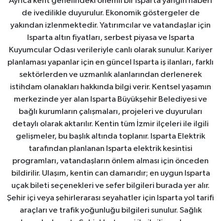
Ayrıca kent genelindeki önemli bir Isparta yangın haberi
de ivedilikle duyurulur. Ekonomik göstergeler de
yakından izlenmektedir. Yatırımcılar ve vatandaşlar için
Isparta altın fiyatları, serbest piyasa ve Isparta
Kuyumcular Odası verileriyle canlı olarak sunulur. Kariyer
planlaması yapanlar için en güncel Isparta iş ilanları, farklı
sektörlerden ve uzmanlık alanlarından derlenerek
istihdam olanakları hakkında bilgi verir. Kentsel yaşamın
merkezinde yer alan Isparta Büyükşehir Belediyesi ve
bağlı kurumların çalışmaları, projeleri ve duyuruları
detaylı olarak aktarılır. Kentin tüm İzmir ilçeleri ile ilgili
gelişmeler, bu başlık altında toplanır. Isparta Elektrik
tarafından planlanan Isparta elektrik kesintisi
programları, vatandaşların önlem alması için önceden
bildirilir. Ulaşım, kentin can damarıdır; en uygun Isparta
uçak bileti seçenekleri ve sefer bilgileri burada yer alır.
Şehir içi veya şehirlerarası seyahatler için Isparta yol tarifi
araçları ve trafik yoğunluğu bilgileri sunulur. Sağlık