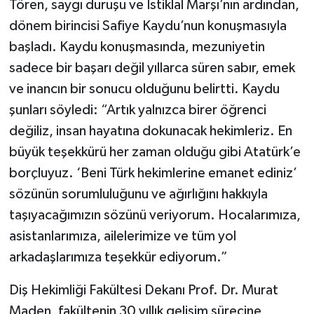
Tören, saygı duruşu ve İstiklal Marşı’nın ardından,
dönem birincisi Safiye Kaydu’nun konuşmasıyla
Tarihi Yapılarımız
başladı. Kaydu konuşmasında, mezuniyetin
sadece bir başarı değil yıllarca süren sabır, emek
Teknoloji
ve inancın bir sonucu olduğunu belirtti. Kaydu
Türkiye
şunları söyledi: “Artık yalnızca birer öğrenci
değiliz, insan hayatına dokunacak hekimleriz. En
Yerel
büyük teşekkürü her zaman olduğu gibi Atatürk’e
borçluyuz. ‘Beni Türk hekimlerine emanet ediniz’
İletişim
sözünün sorumluluğunu ve ağırlığını hakkıyla
Künye
taşıyacağımızın sözünü veriyorum. Hocalarımıza,
asistanlarımıza, ailelerimize ve tüm yol
arkadaşlarımıza teşekkür ediyorum.”
Diş Hekimliği Fakültesi Dekanı Prof. Dr. Murat
Maden, fakültenin 30 yıllık gelişim sürecine