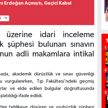
 Erdoğan Açmıştı, Geçici Kabul
e
r üzerine idari inceleme
lük şüphesi bulunan sınavın
1
unun adli makamlara intikal
2
mada, akademik dürüstlük ve sınav güvenliği
ğu vurgulanırken, Tıp Fakültesi'ndeki geçmiş
arlar ve elde edilen bulgular doğrultusunda
3
latıldığı ifade edildi.
ğini tehlikeye düşüren ve usulsüzlük şüphesi