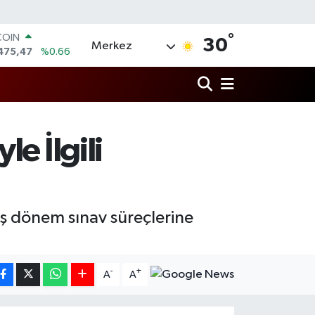
COIN
°
30
Merkez
475,47
%0.66
LAR
5986
%0.06
RO
,0700
%0.1
RLİN
2438
%0.21
e İlgili
M ALTIN
8.23
%0.39
T100
703
%0
ş dönem sınav süreçlerine
-
+
A
A