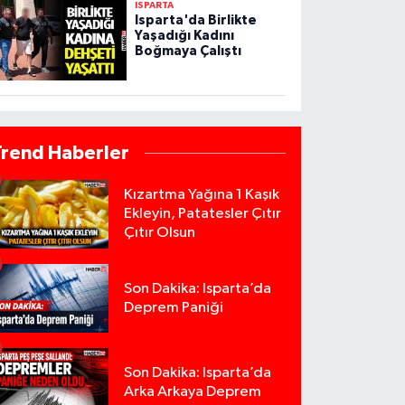
ISPARTA
Isparta'da Birlikte
Yaşadığı Kadını
Boğmaya Çalıştı
Trend Haberler
Kızartma Yağına 1 Kaşık
Ekleyin, Patatesler Çıtır
Çıtır Olsun
Son Dakika: Isparta’da
Deprem Paniği
Son Dakika: Isparta’da
Arka Arkaya Deprem