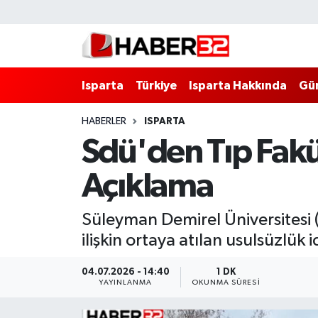
Isparta
Isparta Nöbetçi Eczaneler
Isparta
Türkiye
Isparta Hakkında
Gü
Isparta Hakkında
Isparta Hava Durumu
HABERLER
ISPARTA
Esnaf Diyor ki;
Isparta Trafik Yoğunluk Haritası
Sdü'den Tıp Fakül
ASAYİŞ
Süper Lig Puan Durumu ve Fikstür
Açıklama
BİLİM VE TEKNOLOJİ
Tüm Manşetler
Süleyman Demirel Üniversitesi 
EĞİTİM
Son Dakika Haberleri
ilişkin ortaya atılan usulsüzlük id
GENEL
Haber Arşivi
04.07.2026 - 14:40
1 DK
YAYINLANMA
OKUNMA SÜRESI
Güncel