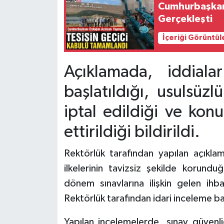
Cumhurbaşkanı
Gerçekleşti
Tarihi Yapılarımız
İçeriği Görüntül
Teknoloji
Açıklamada, iddiala
Türkiye
başlatıldığı, usulsüz
Yerel
iptal edildiği ve kon
İletişim
ettirildiği bildirildi.
Künye
Rektörlük tarafından yapılan açıkla
ilkelerinin tavizsiz şekilde korundu
dönem sınavlarına ilişkin gelen ihb
Rektörlük tarafından idari inceleme baş
Yapılan incelemelerde, sınav güvenli