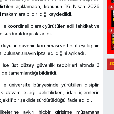
belirtilen açıklamada, konunun 16 Nisan 2026
4
li makamlara bildirildiği kaydedildi.
ile koordineli olarak yürütülen adli tahkikat ve
5
le sürdürüldüğü aktarıldı.
 duyulan güvenin korunması ve fırsat eşitliğinin
bulunan sınavın iptal edildiğini açıkladı.
S
nın ise üst düzey güvenlik tedbirleri altında 3
de tamamlandığı bildirildi.
ile üniversite bünyesinde yürütülen disiplin
k devam ettiği belirtilirken, idari işlemlerin
ktif bir şekilde sürdürüldüğü ifade edildi.
kelerine aykırı hiçbir girişime müsamaha