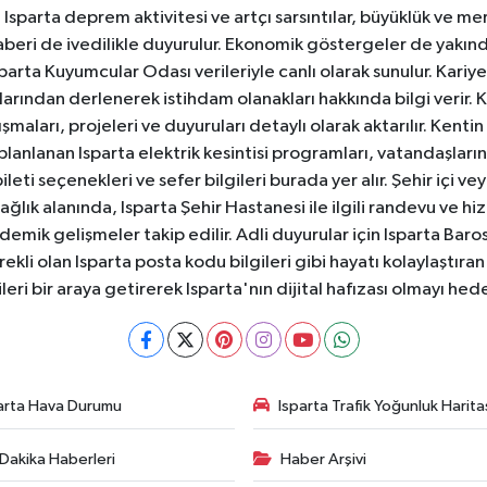
sparta deprem aktivitesi ve artçı sarsıntılar, büyüklük ve merk
aberi de ivedilikle duyurulur. Ekonomik göstergeler de yakınd
 Isparta Kuyumcular Odası verileriyle canlı olarak sunulur. Kariy
anlarından derlenerek istihdam olanakları hakkında bilgi verir
aları, projeleri ve duyuruları detaylı olarak aktarılır. Kentin tü
 planlanan Isparta elektrik kesintisi programları, vatandaşların
ti seçenekleri ve sefer bilgileri burada yer alır. Şehir içi veya
 Sağlık alanında, Isparta Şehir Hastanesi ile ilgili randevu ve
ademik gelişmeler takip edilir. Adli duyurular için Isparta Bar
ekli olan Isparta posta kodu bilgileri gibi hayatı kolaylaştıra
ileri bir araya getirerek Isparta'nın dijital hafızası olmayı hede
arta Hava Durumu
Isparta Trafik Yoğunluk Harita
Dakika Haberleri
Haber Arşivi