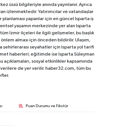
ez üssü bilgileriyle anında yayınlanır. Ayrıca
an izlenmektedir. Yatırımcılar ve vatandaşlar
er planlaması yapanlar için en güncel Isparta iş
. Kentsel yaşamın merkezinde yer alan Isparta
m İzmir ilçeleri ile ilgili gelişmeler, bu başlık
 önlem alması için önceden bildirilir. Ulaşım,
 şehirlerarası seyahatler için Isparta yol tarifi
 hizmet haberleri; eğitimde ise Isparta Süleyman
osu açıklamaları, sosyal etkinlikler kapsamında
n verilere de yer verilir. haber32.com, tüm bu
fler.
sı
Puan Durumu ve Fikstür