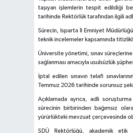
taşıyan işlemlerin tespit edildiği 
tarihinde Rektörlük tarafından ilgili ad
Sürecin, Isparta İl Emniyet Müdürlüğü 
teknik incelemeler kapsamında titizlik
Üniversite yönetimi, sınav süreçlerine
sağlanması amacıyla usulsüzlük şüphesi 
İptal edilen sınavın telafi sınavları
Temmuz 2026 tarihinde sorunsuz şekil
Açıklamada ayrıca, adli soruşturma 
sürecinin birbirinden bağımsız olara
yürürlükteki mevzuat çerçevesinde obje
SDÜ Rektörlüğü, akademik etik il