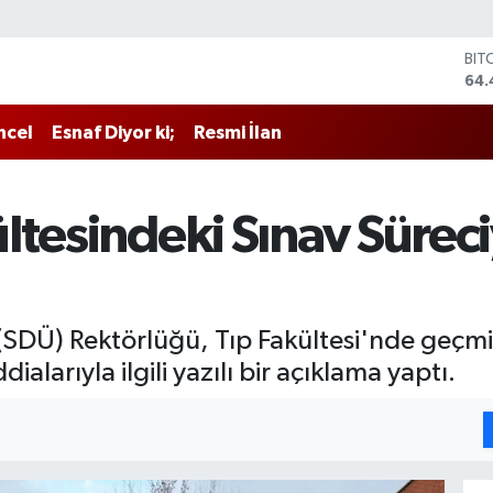
BIT
64.
DO
47,
ncel
Esnaf Diyor ki;
Resmi İlan
EU
55
STE
64,
tesindeki Sınav Süreciyl
GRA
651
BİS
13.
(SDÜ) Rektörlüğü, Tıp Fakültesi'nde geçmi
dialarıyla ilgili yazılı bir açıklama yaptı.