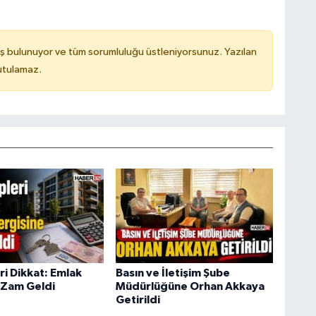
ş bulunuyor ve tüm sorumluluğu üstleniyorsunuz. Yazılan
utulamaz.
ri Dikkat: Emlak
Basın ve İletişim Şube
 Zam Geldi
Müdürlüğüne Orhan Akkaya
Getirildi