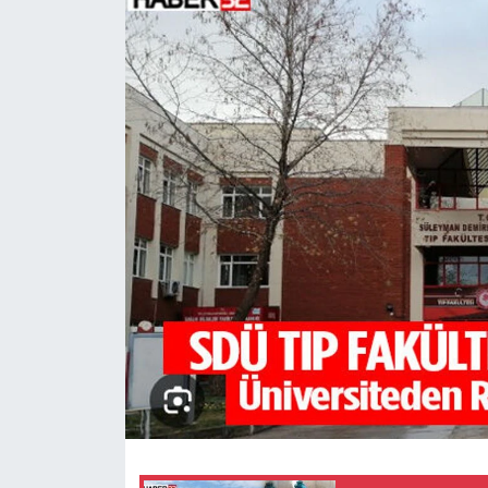
HABERDE İNSAN
İlginç
KÜLTÜR SANAT
MAGAZİN
Oyun
POLİTİKA
RESMİ İLANLAR
SAĞLIK
Spor