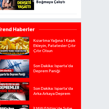
Boğmaya Çalıştı
Trend Haberler
Kızartma Yağına 1 Kaşık
Ekleyin, Patatesler Çıtır
Çıtır Olsun
Son Dakika: Isparta’da
Deprem Paniği
Son Dakika: Isparta’da
Arka Arkaya Deprem
İl Milli Eğitim’de Şube