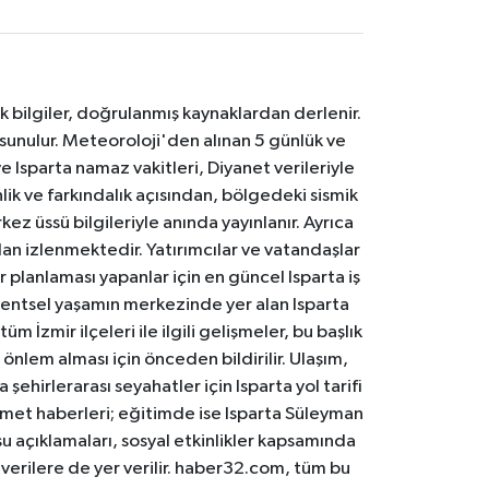
k bilgiler, doğrulanmış kaynaklardan derlenir.
 sunulur. Meteoroloji'den alınan 5 günlük ve
 Isparta namaz vakitleri, Diyanet verileriyle
lik ve farkındalık açısından, bölgedeki sismik
ez üssü bilgileriyle anında yayınlanır. Ayrıca
an izlenmektedir. Yatırımcılar ve vatandaşlar
er planlaması yapanlar için en güncel Isparta iş
. Kentsel yaşamın merkezinde yer alan Isparta
m İzmir ilçeleri ile ilgili gelişmeler, bu başlık
 önlem alması için önceden bildirilir. Ulaşım,
 şehirlerarası seyahatler için Isparta yol tarifi
 hizmet haberleri; eğitimde ise Isparta Süleyman
osu açıklamaları, sosyal etkinlikler kapsamında
n verilere de yer verilir. haber32.com, tüm bu