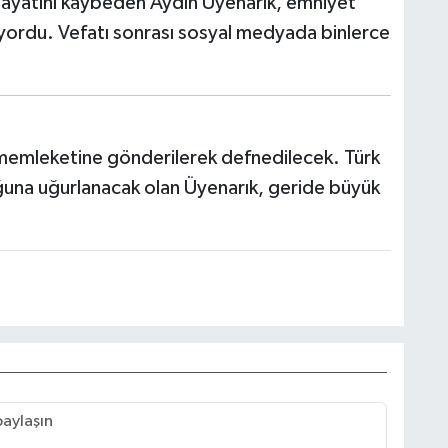
ayatını kaybeden Aydın Üyenarık, emniyet
iniyordu. Vefatı sonrası sosyal medyada binlerce
 memleketine gönderilerek defnedilecek. Türk
uğuna uğurlanacak olan Üyenarık, geride büyük