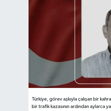
HABERDE İNSAN
İlginç
KÜLTÜR SANAT
MAGAZİN
Oyun
POLİTİKA
RESMİ İLANLAR
SAĞLIK
Türkiye, görev aşkıyla çalışan bir ka
bir trafik kazasının ardından aylarca
Spor