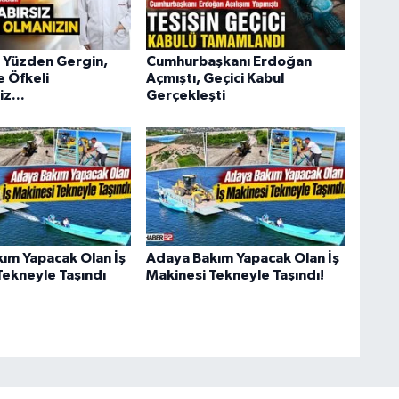
u Yüzden Gergin,
Cumhurbaşkanı Erdoğan
e Öfkeli
Açmıştı, Geçici Kabul
iz...
Gerçekleşti
ım Yapacak Olan İş
Adaya Bakım Yapacak Olan İş
Tekneyle Taşındı
Makinesi Tekneyle Taşındı!