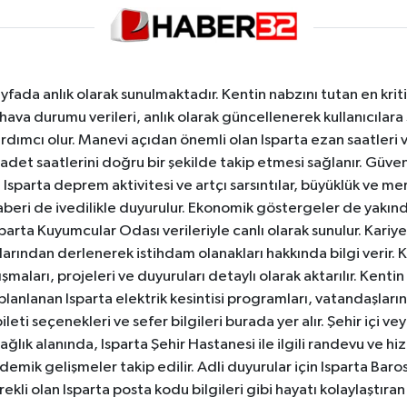
yfada anlık olarak sunulmaktadır. Kentin nabzını tutan en kriti
va durumu verileri, anlık olarak güncellenerek kullanıcılara
dımcı olur. Manevi açıdan önemli olan Isparta ezan saatleri ve
badet saatlerini doğru bir şekilde takip etmesi sağlanır. Güven
sparta deprem aktivitesi ve artçı sarsıntılar, büyüklük ve merk
aberi de ivedilikle duyurulur. Ekonomik göstergeler de yakınd
 Isparta Kuyumcular Odası verileriyle canlı olarak sunulur. Kariy
anlarından derlenerek istihdam olanakları hakkında bilgi verir
aları, projeleri ve duyuruları detaylı olarak aktarılır. Kentin tü
 planlanan Isparta elektrik kesintisi programları, vatandaşların
ti seçenekleri ve sefer bilgileri burada yer alır. Şehir içi veya
 Sağlık alanında, Isparta Şehir Hastanesi ile ilgili randevu ve
ademik gelişmeler takip edilir. Adli duyurular için Isparta Bar
ekli olan Isparta posta kodu bilgileri gibi hayatı kolaylaştıra