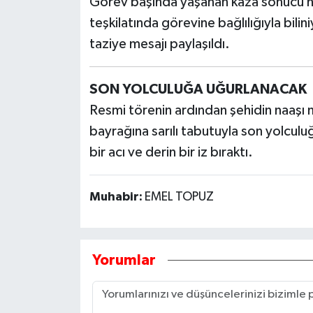
Görev başında yaşanan kaza sonucu h
teşkilatında görevine bağlılığıyla bil
taziye mesajı paylaşıldı.
SON YOLCULUĞA UĞURLANACAK
Resmi törenin ardından şehidin naaşı
bayrağına sarılı tabutuyla son yolcul
bir acı ve derin bir iz bıraktı.
Muhabir:
EMEL TOPUZ
Yorumlar