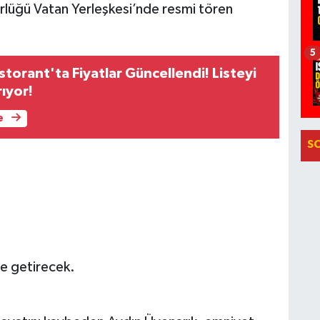
ürlüğü Vatan Yerleşkesi’nde resmi tören
5
storant'ta Fiyatlar Güncellendi! Listeyi
ıyor!
e
S
ne getirecek.