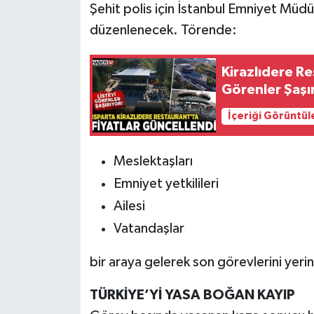
Şehit polis için İstanbul Emniyet Müd
düzenlenecek. Törende:
Kirazlıdere Re
Görenler Şaşır
İçeriği Görüntül
Meslektaşları
Emniyet yetkilileri
Ailesi
Vatandaşlar
bir araya gelerek son görevlerini yeri
TÜRKİYE’Yİ YASA BOĞAN KAYIP