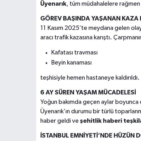
Üyenarık
, tüm müdahalelere rağmen 
Tarihi Yapılarımız
GÖREV BAŞINDA YAŞANAN KAZA HE
11 Kasım 2025’te meydana gelen olayd
Teknoloji
aracı trafik kazasına karıştı. Çarpmanı
Türkiye
Kafatası travması
Beyin kanaması
Yerel
teşhisiyle hemen hastaneye kaldırıldı.
İletişim
6 AY SÜREN YAŞAM MÜCADELESİ
Künye
Yoğun bakımda geçen aylar boyunca d
Üyenarık’ın durumu bir türlü toparlanm
haber geldi ve
şehitlik haberi teşki
İSTANBUL EMNİYETİ’NDE HÜZÜN 