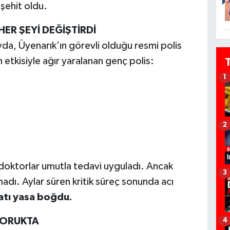
şehit oldu.
R ŞEYİ DEĞİŞTİRDİ
a, Üyenarık’ın görevli olduğu resmi polis
n etkisiyle ağır yaralanan genç polis:
1
2
oktorlar umutla tedavi uyguladı. Ancak
3
adı. Aylar süren kritik süreç sonunda acı
latı yasa boğdu.
DORUKTA
4