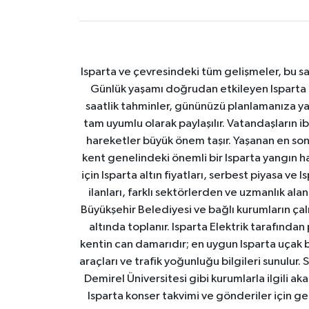
Isparta ve çevresindeki tüm gelişmeler, bu sa
Günlük yaşamı doğrudan etkileyen Isparta ha
saatlik tahminler, gününüzü planlamanıza yar
tam uyumlu olarak paylaşılır. Vatandaşların i
hareketler büyük önem taşır. Yaşanan en son I
kent genelindeki önemli bir Isparta yangın h
için Isparta altın fiyatları, serbest piyasa ve
ilanları, farklı sektörlerden ve uzmanlık al
Büyükşehir Belediyesi ve bağlı kurumların çalışm
altında toplanır. Isparta Elektrik tarafından
kentin can damarıdır; en uygun Isparta uçak bile
araçları ve trafik yoğunluğu bilgileri sunulur.
Demirel Üniversitesi gibi kurumlarla ilgili ak
Isparta konser takvimi ve gönderiler için ger