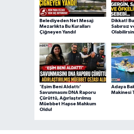
Belediyeden Net Mesaj:
Dikkat! B
Mezarlıkta Bu Kuralları
Sabırsız v
Çiğneyen Yandı!
Olabilirsin
'Eşim Beni Aldattı'
Adaya Bak
Savunmasını DNA Raporu
Makinesi 
Çürüttü, Ağırlaştırılmış
Müebbet Hapse Mahkum
Oldu!