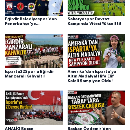
Eğirdir Belediyespor'dan
Sakaryaspor Davraz
Fenerbahçe'ye...
Kampında Vitesi Yükseltti!
Isparta32Spor'a Eğirdir
Amerika'dan Isparta'ya
Manzaralı Kahvaltı!
Altın Madalya! Hifa Elif
Kaleli Şampiyon Oldu!
ANALİG Bocce
Başkan Özdemir'den