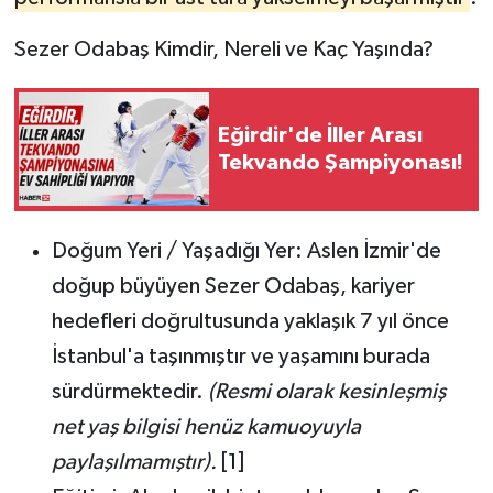
Sezer Odabaş Kimdir, Nereli ve Kaç Yaşında?
Tarihi Yapılarımız
Teknoloji
Eğirdir'de İller Arası
Tekvando Şampiyonası!
Türkiye
Yerel
Doğum Yeri / Yaşadığı Yer:
Aslen İzmir
'de
İletişim
doğup büyüyen Sezer Odabaş, kariyer
hedefleri doğrultusunda yaklaşık 7 yıl önce
Künye
İstanbul
'a taşınmıştır ve yaşamını burada
sürdürmektedir.
(Resmi olarak kesinleşmiş
net yaş bilgisi henüz kamuoyuyla
paylaşılmamıştır).
[
1
]