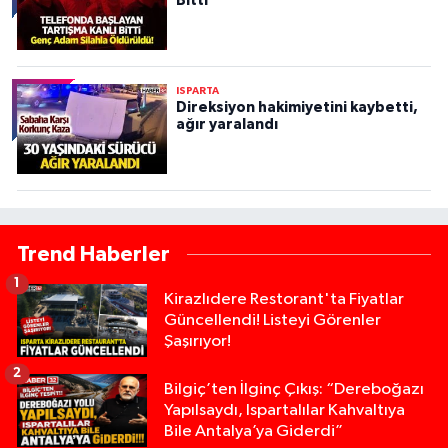
Bitti
ISPARTA
Direksiyon hakimiyetini kaybetti,
ağır yaralandı
Trend Haberler
1
Kirazlıdere Restorant'ta Fiyatlar
Güncellendi! Listeyi Görenler
Şaşırıyor!
2
Bilgiç’ten İlginç Çıkış: “Dereboğazı
Yapılsaydı, Ispartalılar Kahvaltıya
Bile Antalya’ya Giderdi”