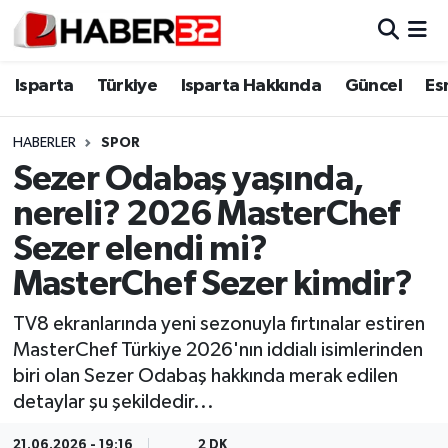
Isparta
Isparta Nöbetçi Eczaneler
Isparta
Türkiye
Isparta Hakkında
Güncel
Es
Isparta Hakkında
Isparta Hava Durumu
HABERLER
SPOR
Sezer Odabaş yaşında,
Esnaf Diyor ki;
Isparta Trafik Yoğunluk Haritası
nereli? 2026 MasterChef
ASAYİŞ
Süper Lig Puan Durumu ve Fikstür
Sezer elendi mi?
MasterChef Sezer kimdir?
BİLİM VE TEKNOLOJİ
Tüm Manşetler
TV8 ekranlarında yeni sezonuyla fırtınalar estiren
EĞİTİM
Son Dakika Haberleri
MasterChef Türkiye 2026'nın iddialı isimlerinden
biri olan Sezer Odabaş hakkında merak edilen
GENEL
Haber Arşivi
detaylar şu şekildedir...
Güncel
21.06.2026 - 19:16
2 DK