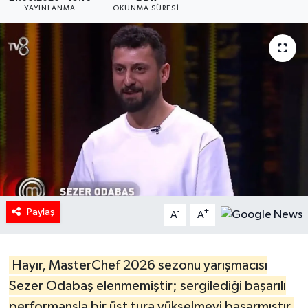
YAYINLANMA
OKUNMA SÜRESI
HABERDE İNSAN
İlginç
KÜLTÜR SANAT
MAGAZİN
Oyun
POLİTİKA
Paylaş
-
+
A
A
RESMİ İLANLAR
Hayır
, MasterChef 2026 sezonu yarışmacısı
SAĞLIK
Sezer Odabaş
elenmemiştir; sergilediği başarılı
Spor
performansla bir üst tura yükselmeyi başarmıştır
.