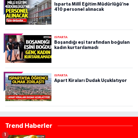
Isparta Millİ Eğitim Müdürlüğü’ne
410 personel alınacak
ISPARTA
Boşandığı eşi tarafından boğulan
kadın kurtarılamadı
ISPARTA
Apart Kiraları Dudak Uçuklatıyor
Trend Haberler
1