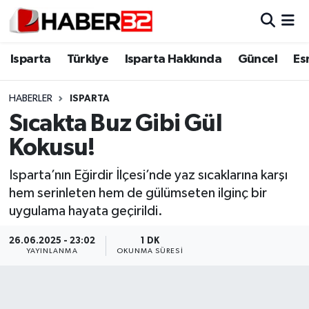
Isparta
Isparta Nöbetçi Eczaneler
Isparta
Türkiye
Isparta Hakkında
Güncel
Es
Isparta Hakkında
Isparta Hava Durumu
HABERLER
ISPARTA
Sıcakta Buz Gibi Gül
Esnaf Diyor ki;
Isparta Trafik Yoğunluk Haritası
Kokusu!
ASAYİŞ
Süper Lig Puan Durumu ve Fikstür
Isparta’nın Eğirdir İlçesi’nde yaz sıcaklarına karşı
hem serinleten hem de gülümseten ilginç bir
BİLİM VE TEKNOLOJİ
Tüm Manşetler
uygulama hayata geçirildi.
EĞİTİM
Son Dakika Haberleri
26.06.2025 - 23:02
1 DK
YAYINLANMA
OKUNMA SÜRESI
GENEL
Haber Arşivi
Güncel