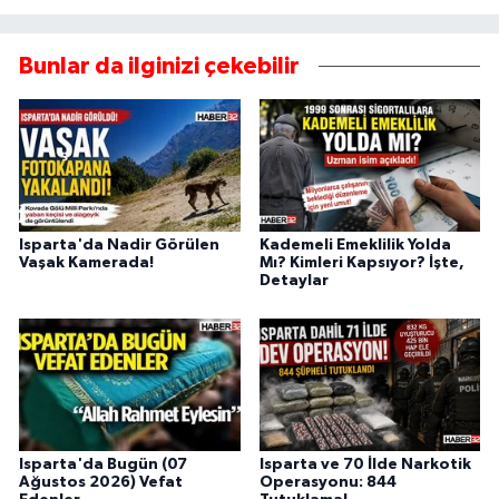
Bunlar da ilginizi çekebilir
Isparta'da Nadir Görülen
Kademeli Emeklilik Yolda
Vaşak Kamerada!
Mı? Kimleri Kapsıyor? İşte,
Detaylar
Isparta'da Bugün (07
Isparta ve 70 İlde Narkotik
Ağustos 2026) Vefat
Operasyonu: 844