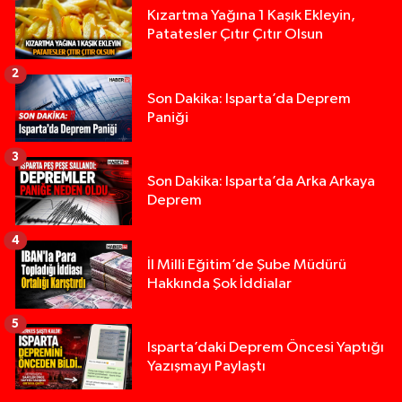
Kızartma Yağına 1 Kaşık Ekleyin,
Patatesler Çıtır Çıtır Olsun
2
Son Dakika: Isparta’da Deprem
Paniği
3
Son Dakika: Isparta’da Arka Arkaya
Deprem
4
İl Milli Eğitim’de Şube Müdürü
Hakkında Şok İddialar
5
Yığılca'da kardeşler arasındaki silahlı kavgada 
13:00 |
Isparta’daki Deprem Öncesi Yaptığı
Yazışmayı Paylaştı
Tur teknesi çalışanlarının birbirine girdiği kavga
12:48 |
MOTOSİKLETLE ÇARPIŞAN OTOMOBİL GÜL HEYKE
02:26 |