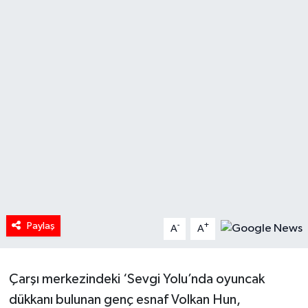
HABERDE İNSAN
İlginç
KÜLTÜR SANAT
MAGAZİN
Oyun
POLİTİKA
Paylaş
-
+
A
A
RESMİ İLANLAR
SAĞLIK
Çarşı merkezindeki ‘Sevgi Yolu’nda oyuncak
dükkanı bulunan genç esnaf Volkan Hun,
Spor