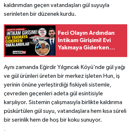
kaldırımdan geçen vatandaşları gül suyuyla
serinleten bir düzenek kurdu.
Tarihi Yapılarımız
Teknoloji
Feci Olayın Ardından
İntikam Girişimi! Evi
Türkiye
Yakmaya Giderken
Yakalandılar!
Yerel
Aynı zamanda Eğirdir Yılgıncak Köyü'nde gül yağı
İletişim
ve gül ürünleri üreten bir merkez işleten Hun, iş
yerinin önüne yerleştirdiği fıskiyeli sistemle,
Künye
çevreden geçenleri adeta gül esintisiyle
karşılıyor. Sistemin çalışmasıyla birlikte kaldırıma
püskürtülen gül suyu, vatandaşlara hem kısa süreli
bir serinlik hem de hoş bir koku sunuyor.