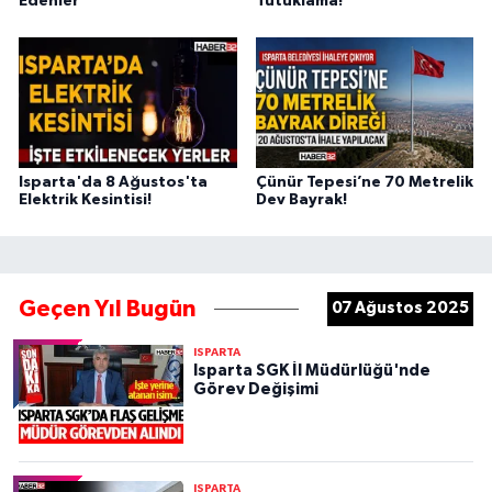
Edenler
Tutuklama!
Isparta'da 8 Ağustos'ta
Çünür Tepesi’ne 70 Metrelik
Elektrik Kesintisi!
Dev Bayrak!
Geçen Yıl Bugün
07 Ağustos 2025
ISPARTA
Isparta SGK İl Müdürlüğü'nde
Görev Değişimi
ISPARTA