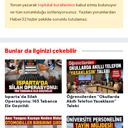
Yorum yazarak
topluluk kurallarımızı
kabul etmiş bulunuyor
ve tüm sorumluluğu üstleniyorsunuz. Yazılan yorumlardan
Haber32 hiçbir şekilde sorumlu tutulamaz.
Bunlar da ilginizi çekebilir
Isparta’da Silah
Öğrencilerden "Okullarda
Operasyonu: 165 Tabanca
Akıllı Telefon Yasaklasın"
Ele Geçirildi
Talebi