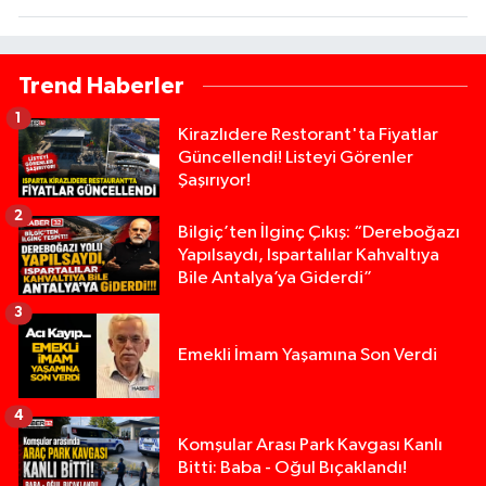
Trend Haberler
1
Kirazlıdere Restorant'ta Fiyatlar
Güncellendi! Listeyi Görenler
Şaşırıyor!
2
Bilgiç’ten İlginç Çıkış: “Dereboğazı
Yapılsaydı, Ispartalılar Kahvaltıya
Bile Antalya’ya Giderdi”
3
Emekli İmam Yaşamına Son Verdi
4
Komşular Arası Park Kavgası Kanlı
Bitti: Baba - Oğul Bıçaklandı!