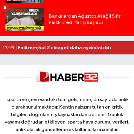
5
Isparta’da Silah Operasyonu: 165 Tabanca Ele Ge
19:43 |
Bankalardan Ağustos Atağı! Sıfır
Faizli Kredi Yarışı Başladı
Anız Yangını Kazaya Neden Oldu: 13 Araç Birbirin
17:18 |
Alevlere Teslim Olan Gecekondu Kullanılamaz H
17:08 |
Yolcu Otobüsüyle Minibüsün Çarpıştığı Kaza K
13:46 |
Faili meçhul 2 cinayet daha aydınlatıldı
13:19 |
Isparta ve çevresindeki tüm gelişmeler, bu sayfada anlık
olarak sunulmaktadır. Kentin nabzını tutan en kritik
bilgiler, doğrulanmış kaynaklardan derlenir. Günlük
yaşamı doğrudan etkileyen Isparta hava durumu verileri,
anlık olarak güncellenerek kullanıcılara sunulur.