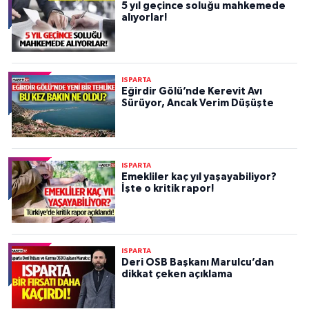
5 yıl geçince soluğu mahkemede
alıyorlar!
ISPARTA
Eğirdir Gölü’nde Kerevit Avı
Sürüyor, Ancak Verim Düşüşte
ISPARTA
Emekliler kaç yıl yaşayabiliyor?
İşte o kritik rapor!
ISPARTA
Deri OSB Başkanı Marulcu’dan
dikkat çeken açıklama