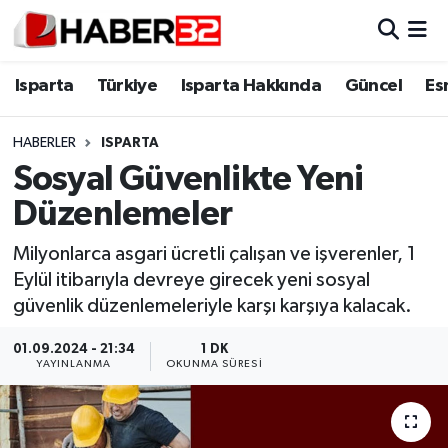
Isparta
Isparta Nöbetçi Eczaneler
Isparta
Türkiye
Isparta Hakkında
Güncel
Es
Isparta Hakkında
Isparta Hava Durumu
HABERLER
ISPARTA
Sosyal Güvenlikte Yeni
Esnaf Diyor ki;
Isparta Trafik Yoğunluk Haritası
Düzenlemeler
ASAYİŞ
Süper Lig Puan Durumu ve Fikstür
Milyonlarca asgari ücretli çalışan ve işverenler, 1
Eylül itibarıyla devreye girecek yeni sosyal
BİLİM VE TEKNOLOJİ
Tüm Manşetler
güvenlik düzenlemeleriyle karşı karşıya kalacak.
EĞİTİM
Son Dakika Haberleri
01.09.2024 - 21:34
1 DK
YAYINLANMA
OKUNMA SÜRESI
GENEL
Haber Arşivi
Güncel