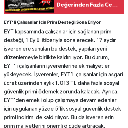
Değerinden Fazla Ceza
Yazıldı!
Tarihi Yapılarımız
EYT’li Çalışanlar İçin Prim Desteği Sona Eriyor
Teknoloji
EYT kapsamında çalışanlar için sağlanan prim
desteği, 1 Eylül itibarıyla sona erecek. 17 aydır
Türkiye
işverenlere sunulan bu destek, yapılan yeni
Yerel
düzenlemeyle birlikte kaldırılıyor. Bu durum,
EYT’li çalışanların işverenlerine ek maliyetler
İletişim
yükleyecek. İşverenler, EYT’li çalışanlar için asgari
ücret üzerinden aylık 1.013 TL daha fazla sosyal
Künye
güvenlik primi ödemek zorunda kalacak. Ayrıca,
EYT'den emekli olup çalışmaya devam edenler
için uygulanan yüzde 5’lik sosyal güvenlik destek
primi indirimi de kaldırılıyor. Bu da işverenlerin
prim maliyetlerini önemli ölçüde artıracak.