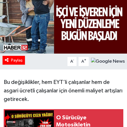
HABERDE İNSAN
İlginç
KÜLTÜR SANAT
MAGAZİN
Paylaş
-
+
A
A
Oyun
Bu değişiklikler, hem EYT’li çalışanlar hem de
POLİTİKA
asgari ücretli çalışanlar için önemli maliyet artışları
RESMİ İLANLAR
getirecek.
SAĞLIK
O Sürücüye
Motosikletin
Spor