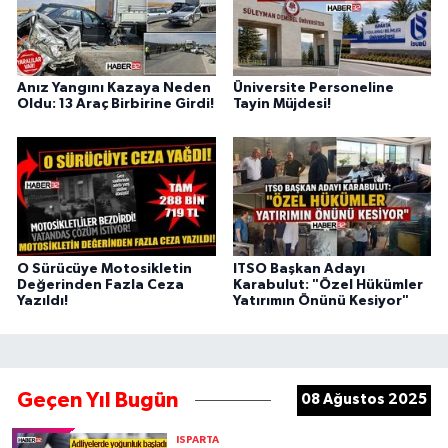
Anız Yangını Kazaya Neden
Üniversite Personeline
Oldu: 13 Araç Birbirine Girdi!
Tayin Müjdesi!
O Sürücüye Motosikletin
ITSO Başkan Adayı
Değerinden Fazla Ceza
Karabulut: "Özel Hükümler
Yazıldı!
Yatırımın Önünü Kesiyor"
Geçen Yıl Bugün
08 Ağustos 2025
ISPARTA