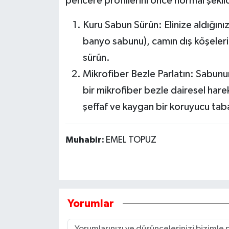
pencere profillerini önce normal şeki
Kuru Sabun Sürün:
Elinize aldığını
banyo sabunu), camın dış köşeleri
sürün.
Mikrofiber Bezle Parlatın:
Sabunun 
bir mikrofiber bezle dairesel har
şeffaf ve kaygan bir koruyucu taba
Muhabir:
EMEL TOPUZ
Yorumlar