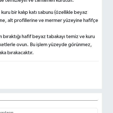
lde temizleyin ve tamamen kurutun
.
z kuru bir kalıp katı sabunu (özellikle beyaz
ne, alt profillerine ve mermer yüzeyine hafifçe
bıraktığı hafif beyaz tabakayı temiz ve kuru
eketlerle ovun. Bu işlem yüzeyde görünmez,
ka bırakacaktır.