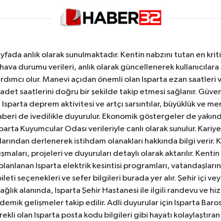
yfada anlık olarak sunulmaktadır. Kentin nabzını tutan en kriti
va durumu verileri, anlık olarak güncellenerek kullanıcılara
dımcı olur. Manevi açıdan önemli olan Isparta ezan saatleri ve
badet saatlerini doğru bir şekilde takip etmesi sağlanır. Güven
sparta deprem aktivitesi ve artçı sarsıntılar, büyüklük ve merk
aberi de ivedilikle duyurulur. Ekonomik göstergeler de yakınd
 Isparta Kuyumcular Odası verileriyle canlı olarak sunulur. Kariy
anlarından derlenerek istihdam olanakları hakkında bilgi verir
aları, projeleri ve duyuruları detaylı olarak aktarılır. Kentin tü
 planlanan Isparta elektrik kesintisi programları, vatandaşların
ti seçenekleri ve sefer bilgileri burada yer alır. Şehir içi veya
 Sağlık alanında, Isparta Şehir Hastanesi ile ilgili randevu ve
ademik gelişmeler takip edilir. Adli duyurular için Isparta Bar
ekli olan Isparta posta kodu bilgileri gibi hayatı kolaylaştıra