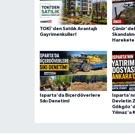
TOKİ'den Satılık Avantajlı
Çünür'dek
Gayrimenkuller!
Skandalın
Harekete 
Isparta'da Biçerdöverlere
Isparta'nı
Sıkı Denetim!
Devletin 
Gökgöz'd
Yılmaz'a K