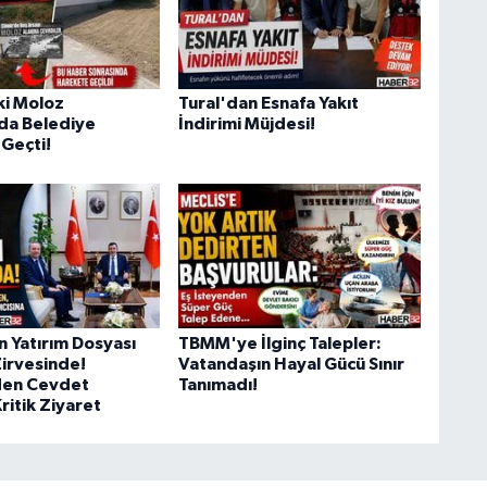
i Moloz
Tural'dan Esnafa Yakıt
da Belediye
İndirimi Müjdesi!
Geçti!
n Yatırım Dosyası
TBMM'ye İlginç Talepler:
Zirvesinde!
Vatandaşın Hayal Gücü Sınır
en Cevdet
Tanımadı!
ritik Ziyaret