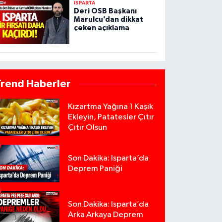
ISPARTA
Deri OSB Başkanı
Marulcu’dan dikkat
çeken açıklama
Trend Haberler
Kızartma Yağına 1 Kaşık
Ekleyin, Patatesler Çıtır
Çıtır Olsun
Son Dakika: Isparta’da
Deprem Paniği
Son Dakika: Isparta’da
Arka Arkaya Deprem