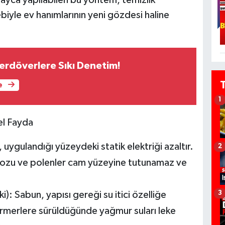
biyle ev hanımlarının yeni gözdesi haline
çerdöverlere Sıkı Denetim!
e
1
el Fayda
 uygulandığı yüzeydeki statik elektriği azaltır.
2
ozu ve polenler cam yüzeyine tutunamaz ve
3
i):
Sabun, yapısı gereği su itici özelliğe
ermerlere sürüldüğünde yağmur suları leke