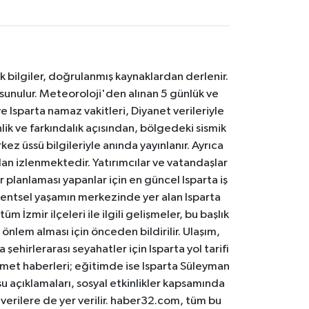
k bilgiler, doğrulanmış kaynaklardan derlenir.
 sunulur. Meteoroloji'den alınan 5 günlük ve
 Isparta namaz vakitleri, Diyanet verileriyle
lik ve farkındalık açısından, bölgedeki sismik
ez üssü bilgileriyle anında yayınlanır. Ayrıca
an izlenmektedir. Yatırımcılar ve vatandaşlar
er planlaması yapanlar için en güncel Isparta iş
. Kentsel yaşamın merkezinde yer alan Isparta
m İzmir ilçeleri ile ilgili gelişmeler, bu başlık
 önlem alması için önceden bildirilir. Ulaşım,
 şehirlerarası seyahatler için Isparta yol tarifi
 hizmet haberleri; eğitimde ise Isparta Süleyman
osu açıklamaları, sosyal etkinlikler kapsamında
n verilere de yer verilir. haber32.com, tüm bu