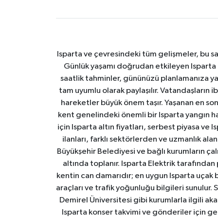
Isparta ve çevresindeki tüm gelişmeler, bu sa
Günlük yaşamı doğrudan etkileyen Isparta ha
saatlik tahminler, gününüzü planlamanıza yar
tam uyumlu olarak paylaşılır. Vatandaşların i
hareketler büyük önem taşır. Yaşanan en son I
kent genelindeki önemli bir Isparta yangın h
için Isparta altın fiyatları, serbest piyasa ve
ilanları, farklı sektörlerden ve uzmanlık al
Büyükşehir Belediyesi ve bağlı kurumların çalışm
altında toplanır. Isparta Elektrik tarafından
kentin can damarıdır; en uygun Isparta uçak bile
araçları ve trafik yoğunluğu bilgileri sunulur.
Demirel Üniversitesi gibi kurumlarla ilgili ak
Isparta konser takvimi ve gönderiler için ger