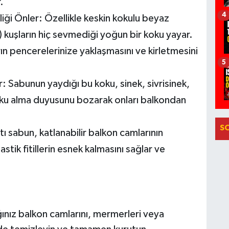
.
4
liği Önler:
Özellikle keskin kokulu beyaz
) kuşların hiç sevmediği yoğun bir koku yayar.
n pencerelerinize yaklaşmasını ve kirletmesini
5
r:
Sabunun yaydığı bu koku, sinek, sivrisinek,
ku alma duyusunu bozarak onları balkondan
S
ı sabun, katlanabilir balkon camlarının
stik fitillerin esnek kalmasını sağlar ve
ız balkon camlarını, mermerleri veya