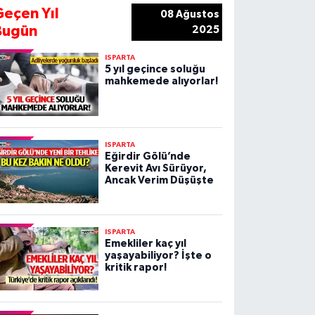
Geçen Yıl
08 Ağustos
Bugün
2025
ISPARTA
5 yıl geçince soluğu
mahkemede alıyorlar!
ISPARTA
Eğirdir Gölü’nde
Kerevit Avı Sürüyor,
Ancak Verim Düşüşte
ISPARTA
Emekliler kaç yıl
yaşayabiliyor? İşte o
kritik rapor!