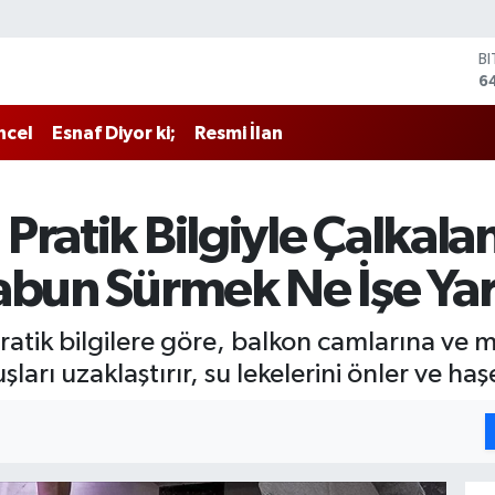
B
6
D
4
ncel
Esnaf Diyor ki;
Resmi İlan
E
5
S
6
Pratik Bilgiyle Çalkala
G
6
abun Sürmek Ne İşe Ya
B
1
ratik bilgilere göre, balkon camlarına ve 
arı uzaklaştırır, su lekelerini önler ve haş