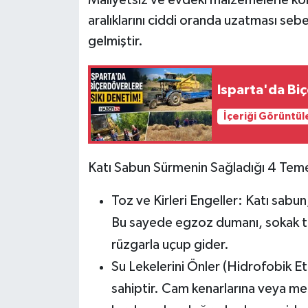
aralıklarını ciddi oranda uzatması sebe
Tarihi Yapılarımız
gelmiştir.
Teknoloji
Isparta'da Bi
Türkiye
İçeriği Görüntül
Yerel
Katı Sabun Sürmenin Sağladığı 4 Tem
İletişim
Toz ve Kirleri Engeller:
Katı sabun,
Künye
Bu sayede egzoz dumanı, sokak t
rüzgarla uçup gider.
Su Lekelerini Önler (Hidrofobik Etk
sahiptir. Cam kenarlarına veya m