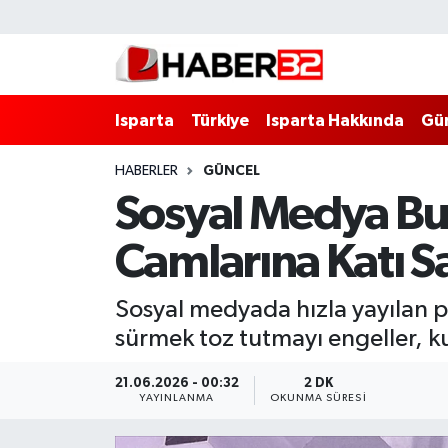
Isparta
Isparta Nöbetçi Eczaneler
Isparta
Türkiye
Isparta Hakkında
Gü
Isparta Hakkında
Isparta Hava Durumu
HABERLER
GÜNCEL
Esnaf Diyor ki;
Isparta Trafik Yoğunluk Haritası
Sosyal Medya Bu 
ASAYİŞ
Süper Lig Puan Durumu ve Fikstür
Camlarına Katı S
BİLİM VE TEKNOLOJİ
Tüm Manşetler
Sosyal medyada hızla yayılan p
EĞİTİM
Son Dakika Haberleri
sürmek toz tutmayı engeller, kuşl
GENEL
Haber Arşivi
21.06.2026 - 00:32
2 DK
YAYINLANMA
OKUNMA SÜRESI
Güncel