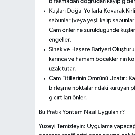
bırakmadan doğrudan kayıp gider
Kuşları Doğal Yollarla Kovarak Kirli
sabunlar (veya yeşil kalıp sabunlar
Cam önlerine sürüldüğünde kuşları
engeller.
Sinek ve Haşere Bariyeri Oluşturu
karınca ve hamam böceklerinin ko
uzak tutar.
Cam Fitillerinin Ömrünü Uzatır:
Kat
birleşme noktalarındaki kuruyan pla
gıcırtıları önler.
Bu Pratik Yöntem Nasıl Uygulanır?
Yüzeyi Temizleyin:
Uygulama yapacağın