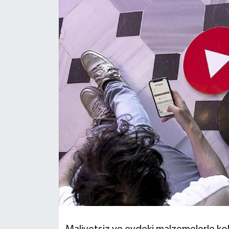
HABERDE İNSAN
İlginç
KÜLTÜR SANAT
MAGAZİN
Oyun
POLİTİKA
RESMİ İLANLAR
SAĞLIK
Spor
Maliyetsiz ve evdeki malzemelerle kol