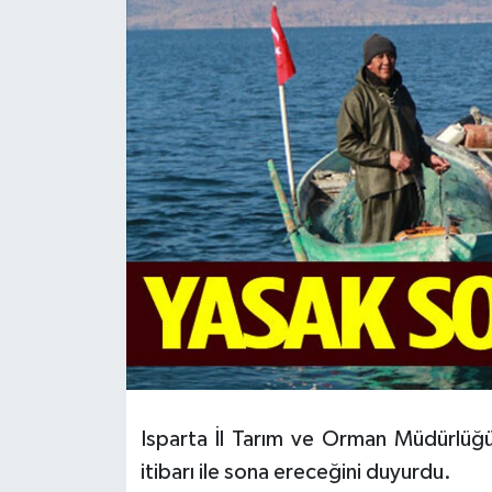
HABERDE İNSAN
İlginç
KÜLTÜR SANAT
MAGAZİN
Oyun
POLİTİKA
RESMİ İLANLAR
SAĞLIK
Isparta İl Tarım ve Orman Müdürlüğü,
itibarı ile sona ereceğini duyurdu.
Spor