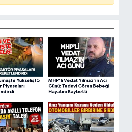
ümüşte Yükseliş! 5
MHP’li Vedat Yılmaz’ın Acı
 Piyasaları
Günü: Tedavi Gören Bebeği
ndirdi
Hayatını Kaybetti