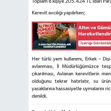
Toplam 8 kişiye 205.424 TL İdari Para
Kerevit avcılığı yapılırken;
Altın ve Gümüş
Hareketlendir
İçeriği Görüntül
Her türlü yem kullanımı, Erkek – Diş
avlanması, İl Müdürlüğümüzce tespi
çıkarılması, Avlanan kerevitlerin me
olduğunu tekrar hatırlatır, su ürü
yasaklarına hassasiyetle uymalarını ric
denildi.