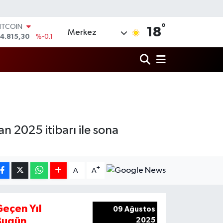
ITCOIN
4.815,30
%-0.1
°
DOLAR
18
Merkez
7,7436
%0.18
EURO
5,2510
%0.32
TERLİN
4,4811
%0.38
RAM ALTIN
660.55
%0
İST100
3.779
%-14
n 2025 itibarı ile sona
-
+
A
A
Geçen Yıl
09 Ağustos
Bugün
2025