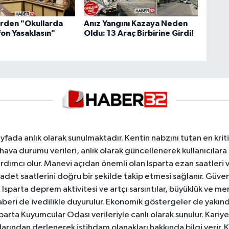
rden "Okullarda
Anız Yangını Kazaya Neden
efon Yasaklasın"
Oldu: 13 Araç Birbirine Girdi!
yfada anlık olarak sunulmaktadır. Kentin nabzını tutan en kriti
va durumu verileri, anlık olarak güncellenerek kullanıcılara
dımcı olur. Manevi açıdan önemli olan Isparta ezan saatleri ve
badet saatlerini doğru bir şekilde takip etmesi sağlanır. Güven
sparta deprem aktivitesi ve artçı sarsıntılar, büyüklük ve merk
aberi de ivedilikle duyurulur. Ekonomik göstergeler de yakınd
 Isparta Kuyumcular Odası verileriyle canlı olarak sunulur. Kariy
anlarından derlenerek istihdam olanakları hakkında bilgi verir