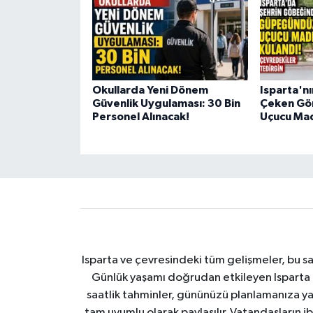
Okullarda Yeni Dönem
Isparta'n
Güvenlik Uygulaması: 30 Bin
Çeken Gö
Personel Alınacak!
Uçucu Mad
Isparta ve çevresindeki tüm gelişmeler, bu sa
Günlük yaşamı doğrudan etkileyen Isparta ha
saatlik tahminler, gününüzü planlamanıza yar
tam uyumlu olarak paylaşılır. Vatandaşların i