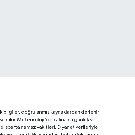
k bilgiler, doğrulanmış kaynaklardan derlenir.
 sunulur. Meteoroloji'den alınan 5 günlük ve
 Isparta namaz vakitleri, Diyanet verileriyle
lik ve farkındalık açısından, bölgedeki sismik