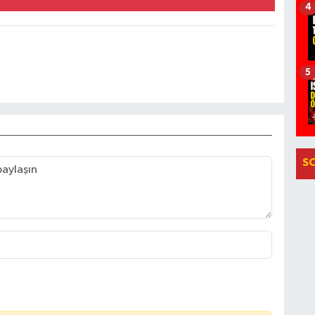
4
5
S