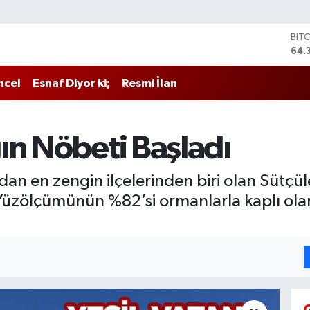
BIT
64.
DO
47,
ncel
Esnaf Diyor ki;
Resmi İlan
EU
55,
STE
64,
ın Nöbeti Başladı
GRA
657
BİS
dan en zengin ilçelerinden biri olan Sütçül
13.
 Yüzölçümünün %82’si ormanlarla kaplı olan