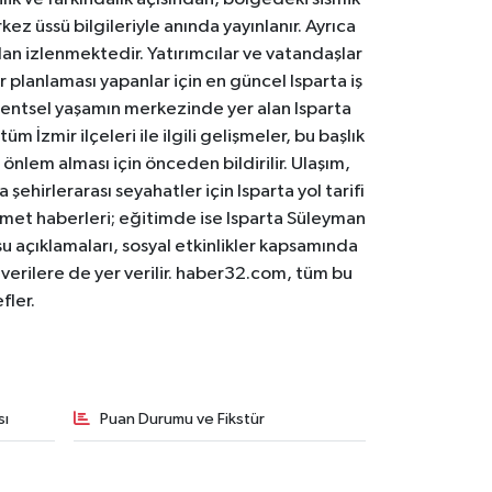
ez üssü bilgileriyle anında yayınlanır. Ayrıca
an izlenmektedir. Yatırımcılar ve vatandaşlar
er planlaması yapanlar için en güncel Isparta iş
. Kentsel yaşamın merkezinde yer alan Isparta
m İzmir ilçeleri ile ilgili gelişmeler, bu başlık
 önlem alması için önceden bildirilir. Ulaşım,
 şehirlerarası seyahatler için Isparta yol tarifi
 hizmet haberleri; eğitimde ise Isparta Süleyman
osu açıklamaları, sosyal etkinlikler kapsamında
n verilere de yer verilir. haber32.com, tüm bu
fler.
sı
Puan Durumu ve Fikstür