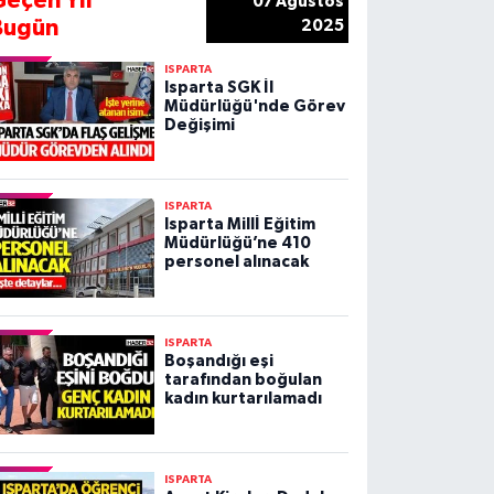
Geçen Yıl
07 Ağustos
Bugün
2025
ISPARTA
Isparta SGK İl
Müdürlüğü'nde Görev
Değişimi
ISPARTA
Isparta Millİ Eğitim
Müdürlüğü’ne 410
personel alınacak
ISPARTA
Boşandığı eşi
tarafından boğulan
kadın kurtarılamadı
ISPARTA