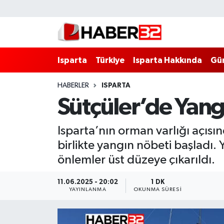
Isparta
Isparta Nöbetçi Eczaneler
Isparta
Türkiye
Isparta Hakkında
Gü
Isparta Hakkında
Isparta Hava Durumu
HABERLER
ISPARTA
Esnaf Diyor ki;
Isparta Trafik Yoğunluk Haritası
Sütçüler’de Yang
ASAYİŞ
Süper Lig Puan Durumu ve Fikstür
Isparta’nın orman varlığı açısın
BİLİM VE TEKNOLOJİ
Tüm Manşetler
birlikte yangın nöbeti başladı.
önlemler üst düzeye çıkarıldı.
EĞİTİM
Son Dakika Haberleri
11.06.2025 - 20:02
1 DK
GENEL
Haber Arşivi
YAYINLANMA
OKUNMA SÜRESI
Güncel