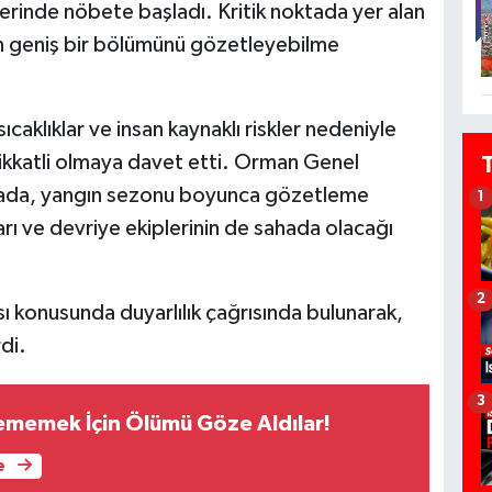
rinde nöbete başladı. Kritik noktada yer alan
rın geniş bir bölümünü gözetleyebilme
 sıcaklıklar ve insan kaynaklı riskler nedeniyle
dikkatli olmaya davet etti. Orman Genel
mada, yangın sezonu boyunca gözetleme
1
ları ve devriye ekiplerinin de sahada olacağı
2
ı konusunda duyarlılık çağrısında bulunarak,
di.
3
ememek İçin Ölümü Göze Aldılar!
e