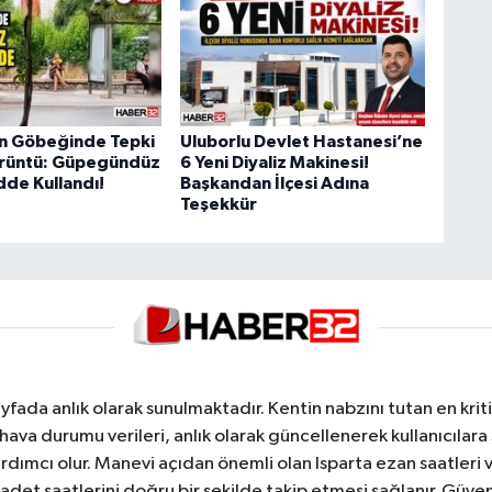
ın Göbeğinde Tepki
Uluborlu Devlet Hastanesi’ne
rüntü: Güpegündüz
6 Yeni Diyaliz Makinesi!
de Kullandı!
Başkandan İlçesi Adına
Teşekkür
yfada anlık olarak sunulmaktadır. Kentin nabzını tutan en kriti
va durumu verileri, anlık olarak güncellenerek kullanıcılara
dımcı olur. Manevi açıdan önemli olan Isparta ezan saatleri ve
badet saatlerini doğru bir şekilde takip etmesi sağlanır. Güven