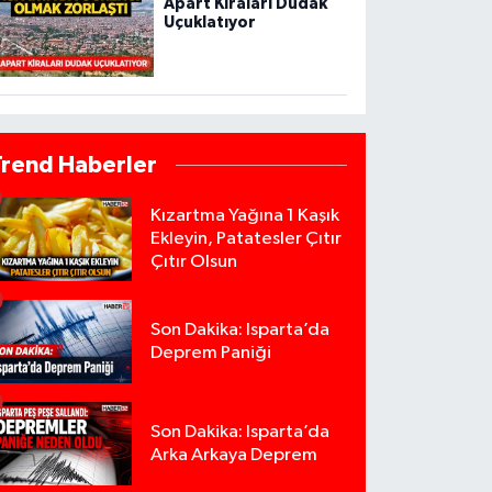
Apart Kiraları Dudak
Uçuklatıyor
Trend Haberler
Kızartma Yağına 1 Kaşık
Ekleyin, Patatesler Çıtır
Çıtır Olsun
Son Dakika: Isparta’da
Deprem Paniği
Son Dakika: Isparta’da
Arka Arkaya Deprem