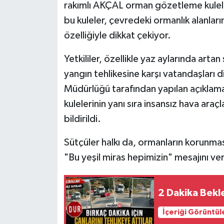
rakımlı AKÇAL orman gözetleme kulele
bu kuleler, çevredeki ormanlık alanla
Tarihi Yapılarımız
özelliğiyle dikkat çekiyor.
Teknoloji
Yetkililer, özellikle yaz aylarında artan
yangın tehlikesine karşı vatandaşları 
Türkiye
Müdürlüğü tarafından yapılan açıkla
Yerel
kulelerinin yanı sıra insansız hava araç
bildirildi.
İletişim
Sütçüler halkı da, ormanların korunmas
Künye
"Bu yeşil miras hepimizin" mesajını ver
2 Dakika Bekl
İçeriği Görüntül