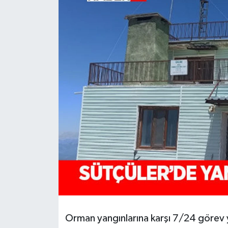
HABERDE İNSAN
İlginç
KÜLTÜR SANAT
MAGAZİN
Oyun
POLİTİKA
RESMİ İLANLAR
SAĞLIK
Orman yangınlarına karşı 7/24 görev 
Spor