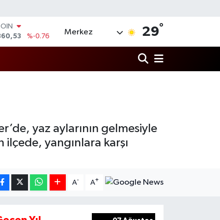
°
COIN
29
Merkez
360,53
%-0.76
LAR
7069
%0.17
RO
0265
%0.01
RLİN
1897
%0.02
M ALTIN
4.81
%1.44
T100
er’de, yaz aylarının gelmesiyle
887
%64
 ilçede, yangınlara karşı
-
+
A
A