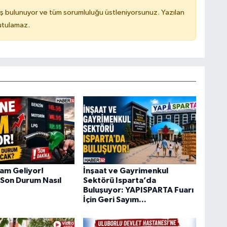
ş bulunuyor ve tüm sorumluluğu üstleniyorsunuz. Yazılan
utulamaz.
am Geliyor!
İnşaat ve Gayrimenkul
Son Durum Nasıl
Sektörü Isparta’da
Buluşuyor: YAPISPARTA Fuarı
İçin Geri Sayım...