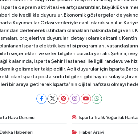
sparta deprem aktivitesi ve artçı sarsıntılar, büyüklük ve merk
aberi de ivedilikle duyurulur. Ekonomik göstergeler de yakınd
 Isparta Kuyumcular Odası verileriyle canlı olarak sunulur. Kariy
anlarından derlenerek istihdam olanakları hakkında bilgi verir
aları, projeleri ve duyuruları detaylı olarak aktarılır. Kentin tü
 planlanan Isparta elektrik kesintisi programları, vatandaşların
ti seçenekleri ve sefer bilgileri burada yer alır. Şehir içi veya
 Sağlık alanında, Isparta Şehir Hastanesi ile ilgili randevu ve
ademik gelişmeler takip edilir. Adli duyurular için Isparta Bar
ekli olan Isparta posta kodu bilgileri gibi hayatı kolaylaştıra
ileri bir araya getirerek Isparta'nın dijital hafızası olmayı hede
arta Hava Durumu
Isparta Trafik Yoğunluk Harita
Dakika Haberleri
Haber Arşivi