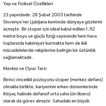
Yaşı ve Fiziksel Özellikleri
Tarihi Yapılarımız
23 yaşındadır.
28 Şubat 2003 tarihinde
Slovenya'nın Ljubljana kentinde dünyaya gözlerini
Teknoloji
açmıştır. Bir stoper için ideal kabul edilen 1.92
Türkiye
metre boyu
ve güçlü fiziği sayesinde hem hava
toplarında hakimiyet kurmakta hem de ikili
Yerel
mücadelelerde rakiplerine belirgin bir üstünlük
sağlamaktadır.
İletişim
Mevkisi ve Oyun Tarzı
Künye
Birinci öncelikli pozisyonu stoper (merkez defans)
olmakla birlikte, kariyerinin erken dönemlerinde
ihtiyaç halinde defansif orta saha (ön libero)
olarak da görev almıştır. Sahadaki en büyük