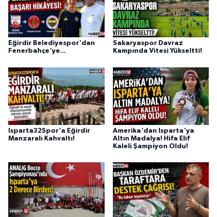
Eğirdir Belediyespor'dan
Sakaryaspor Davraz
Fenerbahçe'ye...
Kampında Vitesi Yükseltti!
Isparta32Spor'a Eğirdir
Amerika'dan Isparta'ya
Manzaralı Kahvaltı!
Altın Madalya! Hifa Elif
Kaleli Şampiyon Oldu!