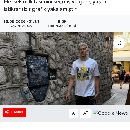
Hersek milli takımını seçmiş ve genç yaşta
istikrarlı bir grafik yakalamıştır.
HABERDE İNSAN
16.06.2026 - 21:24
9 DK
İlginç
YAYINLANMA
OKUNMA SÜRESI
KÜLTÜR SANAT
MAGAZİN
Oyun
POLİTİKA
RESMİ İLANLAR
Paylaş
-
+
A
A
SAĞLIK
Spor