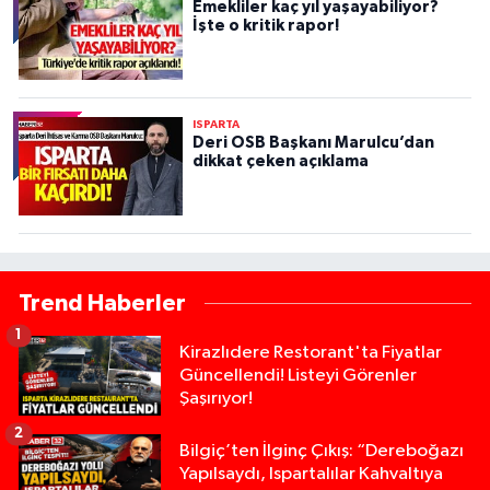
Emekliler kaç yıl yaşayabiliyor?
İşte o kritik rapor!
ISPARTA
Deri OSB Başkanı Marulcu’dan
dikkat çeken açıklama
Trend Haberler
1
Kirazlıdere Restorant'ta Fiyatlar
Güncellendi! Listeyi Görenler
Şaşırıyor!
2
Bilgiç’ten İlginç Çıkış: “Dereboğazı
Yapılsaydı, Ispartalılar Kahvaltıya