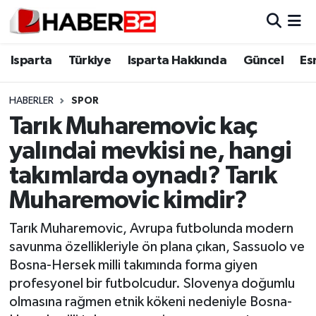
Isparta
Isparta Nöbetçi Eczaneler
Isparta
Türkiye
Isparta Hakkında
Güncel
Es
Isparta Hakkında
Isparta Hava Durumu
HABERLER
SPOR
Tarık Muharemovic kaç
Esnaf Diyor ki;
Isparta Trafik Yoğunluk Haritası
yalındai mevkisi ne, hangi
ASAYİŞ
Süper Lig Puan Durumu ve Fikstür
takımlarda oynadı? Tarık
Muharemovic kimdir?
BİLİM VE TEKNOLOJİ
Tüm Manşetler
Tarık Muharemovic, Avrupa futbolunda modern
EĞİTİM
Son Dakika Haberleri
savunma özellikleriyle ön plana çıkan, Sassuolo ve
Bosna-Hersek milli takımında forma giyen
GENEL
Haber Arşivi
profesyonel bir futbolcudur. Slovenya doğumlu
olmasına rağmen etnik kökeni nedeniyle Bosna-
Güncel