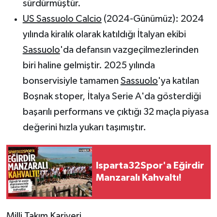
sürdürmüştür
.
US Sassuolo Calcio
(2024-Günümüz):
2024
yılında kiralık olarak katıldığı İtalyan ekibi
Sassuolo
'da defansın vazgeçilmezlerinden
biri haline gelmiştir. 2025 yılında
bonservisiyle tamamen
Sassuolo
'ya katılan
Boşnak stoper, İtalya Serie A'da gösterdiği
başarılı performans ve çıktığı 32 maçla piyasa
değerini hızla yukarı taşımıştır
.
Isparta32Spor'a Eğirdir
Manzaralı Kahvaltı!
Milli Takım Kariyeri