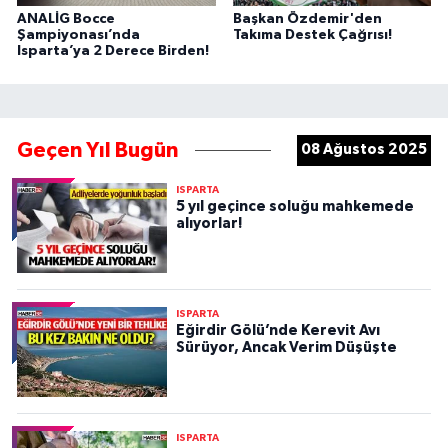
ANALİG Bocce
Başkan Özdemir'den
Şampiyonası’nda
Takıma Destek Çağrısı!
Isparta’ya 2 Derece Birden!
Geçen Yıl Bugün
08 Ağustos 2025
ISPARTA
5 yıl geçince soluğu mahkemede
alıyorlar!
ISPARTA
Eğirdir Gölü’nde Kerevit Avı
Sürüyor, Ancak Verim Düşüşte
ISPARTA