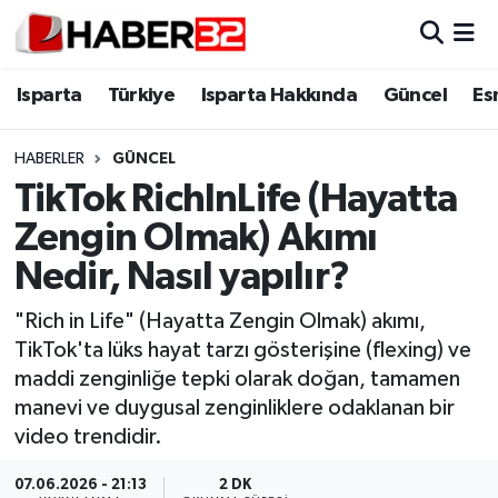
Isparta
Isparta Nöbetçi Eczaneler
Isparta
Türkiye
Isparta Hakkında
Güncel
Es
Isparta Hakkında
Isparta Hava Durumu
HABERLER
GÜNCEL
TikTok RichInLife (Hayatta
Esnaf Diyor ki;
Isparta Trafik Yoğunluk Haritası
Zengin Olmak) Akımı
ASAYİŞ
Süper Lig Puan Durumu ve Fikstür
Nedir, Nasıl yapılır?
BİLİM VE TEKNOLOJİ
Tüm Manşetler
"Rich in Life" (Hayatta Zengin Olmak) akımı,
TikTok'ta lüks hayat tarzı gösterişine (flexing) ve
EĞİTİM
Son Dakika Haberleri
maddi zenginliğe tepki olarak doğan, tamamen
manevi ve duygusal zenginliklere odaklanan bir
GENEL
Haber Arşivi
video trendidir.
Güncel
07.06.2026 - 21:13
2 DK