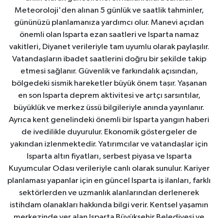
Meteoroloji'den alınan 5 günlük ve saatlik tahminler,
gününüzü planlamanıza yardımcı olur. Manevi açıdan
önemli olan Isparta ezan saatleri ve Isparta namaz
vakitleri, Diyanet verileriyle tam uyumlu olarak paylaşılır.
Vatandaşların ibadet saatlerini doğru bir şekilde takip
etmesi sağlanır. Güvenlik ve farkındalık açısından,
bölgedeki sismik hareketler büyük önem taşır. Yaşanan
en son Isparta deprem aktivitesi ve artçı sarsıntılar,
büyüklük ve merkez üssü bilgileriyle anında yayınlanır.
Ayrıca kent genelindeki önemli bir Isparta yangın haberi
de ivedilikle duyurulur. Ekonomik göstergeler de
yakından izlenmektedir. Yatırımcılar ve vatandaşlar için
Isparta altın fiyatları, serbest piyasa ve Isparta
Kuyumcular Odası verileriyle canlı olarak sunulur. Kariyer
planlaması yapanlar için en güncel Isparta iş ilanları, farklı
sektörlerden ve uzmanlık alanlarından derlenerek
istihdam olanakları hakkında bilgi verir. Kentsel yaşamın
merkezinde yer alan Isparta Büyükşehir Belediyesi ve