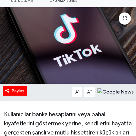
YAYINLANMA
OKUNMA SÜRESI
HABERDE İNSAN
İlginç
KÜLTÜR SANAT
MAGAZİN
Oyun
POLİTİKA
Paylaş
-
+
A
A
RESMİ İLANLAR
Kullanıcılar banka hesaplarını veya pahalı
SAĞLIK
kıyafetlerini göstermek yerine, kendilerini hayatta
gerçekten şanslı ve mutlu hissettiren küçük anları
Spor