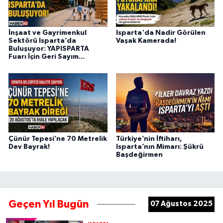
İnşaat ve Gayrimenkul
Isparta'da Nadir Görülen
Sektörü Isparta’da
Vaşak Kamerada!
Buluşuyor: YAPISPARTA
Fuarı İçin Geri Sayım...
Çünür Tepesi’ne 70 Metrelik
Türkiye’nin İftiharı,
Dev Bayrak!
Isparta’nın Mimarı: Şükrü
Başdeğirmen
Geçen Yıl Bugün
07 Ağustos 2025