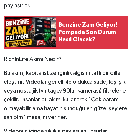
paylaşırlar.
Tarihi Yapılarımız
Benzine Zam Geliyor!
Teknoloji
Pompada Son Durum
Nasıl Olacak?
Türkiye
RichInLife Akımı Nedir?
Yerel
Bu akım, kapitalist zenginlik algısını tatlı bir dille
İletişim
eleştirir. Videolar genellikle oldukça sade, loş ışıklı
Künye
veya nostaljik (vintage/90lar kamerası) filtrelerle
çekilir. İnsanlar bu akımı kullanarak "Çok param
olmayabilir ama hayatın sunduğu en güzel şeylere
sahibim" mesajını verirler.
Videonun içinde sıklıkla paylaşılan unsurlar