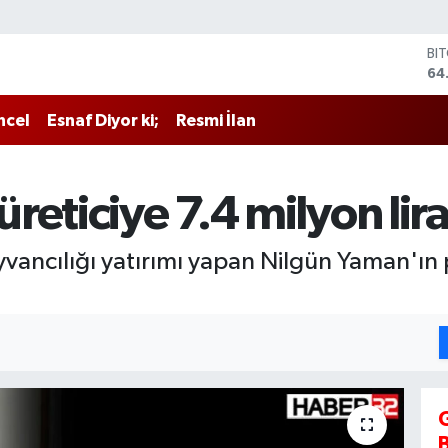
BI
64
DO
47
ncel
Esnaf Diyor ki;
Resmi İlan
EU
55
ST
64
eticiye 7.4 milyon lira
GR
65
Bİ
vancılığı yatırımı yapan Nilgün Yaman'ın 
13