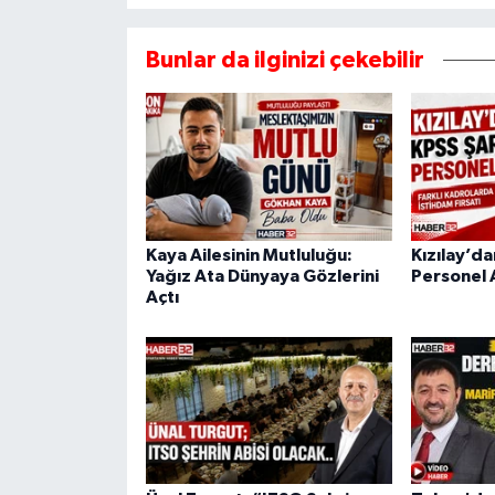
Bunlar da ilginizi çekebilir
Kaya Ailesinin Mutluluğu:
Kızılay’da
Yağız Ata Dünyaya Gözlerini
Personel A
Açtı