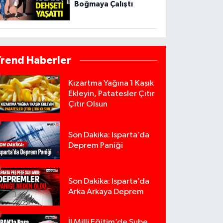
Boğmaya Çalıştı
Trend Haberler
Kızartma Yağına 1 Kaşık
Ekleyin, Patatesler Çıtır
Çıtır Olsun
Son Dakika: Isparta’da
Deprem Paniği
Son Dakika: Isparta’da
Arka Arkaya Deprem
İl Milli Eğitim’de Şube