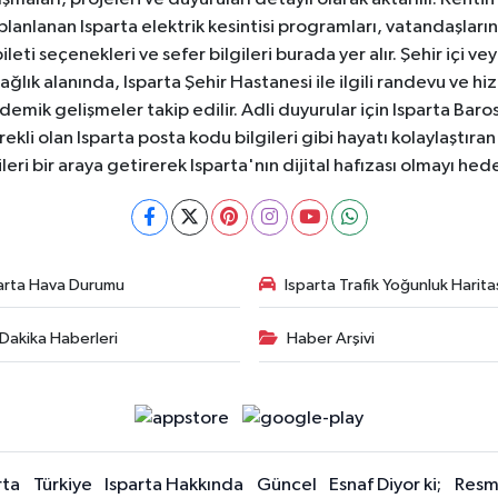
 planlanan Isparta elektrik kesintisi programları, vatandaşların
ti seçenekleri ve sefer bilgileri burada yer alır. Şehir içi veya
 Sağlık alanında, Isparta Şehir Hastanesi ile ilgili randevu ve
ademik gelişmeler takip edilir. Adli duyurular için Isparta Bar
ekli olan Isparta posta kodu bilgileri gibi hayatı kolaylaştıra
ileri bir araya getirerek Isparta'nın dijital hafızası olmayı hede
arta Hava Durumu
Isparta Trafik Yoğunluk Harita
Dakika Haberleri
Haber Arşivi
rta
Türkiye
Isparta Hakkında
Güncel
Esnaf Diyor ki;
Resmi