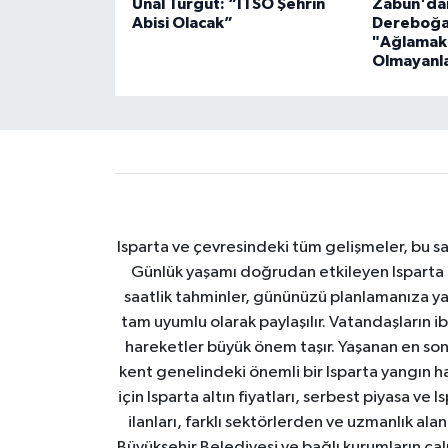
Ünal Turgut: “ITSO Şehrin
Zabun'da
Abisi Olacak”
Dereboğa
"Ağlamakt
Olmayanla
Isparta ve çevresindeki tüm gelişmeler, bu sa
Günlük yaşamı doğrudan etkileyen Isparta ha
saatlik tahminler, gününüzü planlamanıza yar
tam uyumlu olarak paylaşılır. Vatandaşların i
hareketler büyük önem taşır. Yaşanan en son I
kent genelindeki önemli bir Isparta yangın h
için Isparta altın fiyatları, serbest piyasa ve
ilanları, farklı sektörlerden ve uzmanlık al
Büyükşehir Belediyesi ve bağlı kurumların çalışm