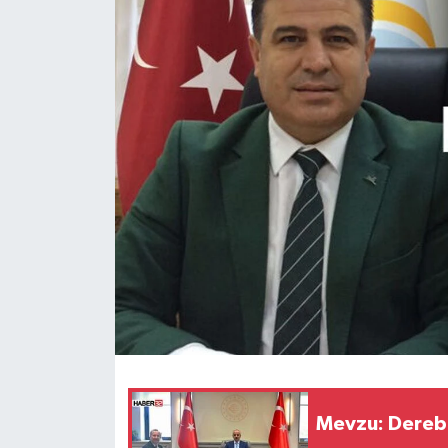
HABERDE İNSAN
İlginç
KÜLTÜR SANAT
MAGAZİN
Oyun
POLİTİKA
RESMİ İLANLAR
SAĞLIK
Mevzu: Derebo
Spor