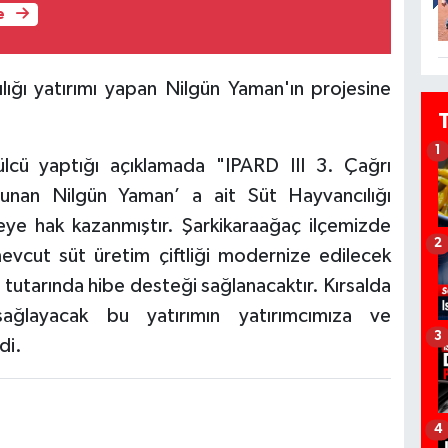
e
ığı yatırımı yapan Nilgün Yaman'ın projesine
1
cü yaptığı açıklamada "IPARD III 3. Çağrı
nan Nilgün Yaman’ a ait Süt Hayvancılığı
ye hak kazanmıştır. Şarkikaraağaç ilçemizde
2
mevcut süt üretim çiftliği modernize edilecek
tutarında hibe desteği sağlanacaktır. Kırsalda
 sağlayacak bu yatırımın yatırımcımıza ve
3
di.
4