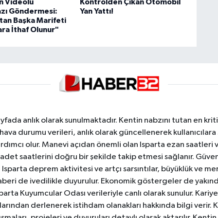
n Videolu
Kontrolden Çıkan Otomobil
zı Göndermesi:
Yan Yattı!
an Başka Marifeti
ra İthaf Olunur"
yfada anlık olarak sunulmaktadır. Kentin nabzını tutan en kriti
va durumu verileri, anlık olarak güncellenerek kullanıcılara
dımcı olur. Manevi açıdan önemli olan Isparta ezan saatleri ve
badet saatlerini doğru bir şekilde takip etmesi sağlanır. Güven
sparta deprem aktivitesi ve artçı sarsıntılar, büyüklük ve merk
aberi de ivedilikle duyurulur. Ekonomik göstergeler de yakınd
 Isparta Kuyumcular Odası verileriyle canlı olarak sunulur. Kariy
anlarından derlenerek istihdam olanakları hakkında bilgi verir
aları, projeleri ve duyuruları detaylı olarak aktarılır. Kentin tü