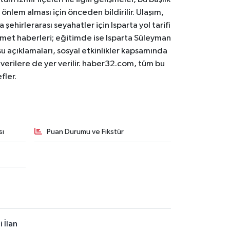
 önlem alması için önceden bildirilir. Ulaşım,
 şehirlerarası seyahatler için Isparta yol tarifi
 hizmet haberleri; eğitimde ise Isparta Süleyman
osu açıklamaları, sosyal etkinlikler kapsamında
n verilere de yer verilir. haber32.com, tüm bu
fler.
sı
Puan Durumu ve Fikstür
 İlan