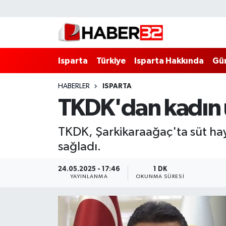
Isparta
Isparta Nöbetçi Eczaneler
Isparta
Türkiye
Isparta Hakkında
Gü
Isparta Hakkında
Isparta Hava Durumu
HABERLER
ISPARTA
Esnaf Diyor ki;
Isparta Trafik Yoğunluk Haritası
TKDK'dan kadın ür
ASAYİŞ
Süper Lig Puan Durumu ve Fikstür
TKDK, Şarkikaraağaç'ta süt hay
BİLİM VE TEKNOLOJİ
Tüm Manşetler
sağladı.
EĞİTİM
Son Dakika Haberleri
24.05.2025 - 17:46
1 DK
YAYINLANMA
OKUNMA SÜRESI
GENEL
Haber Arşivi
Güncel