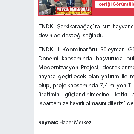
İçeriği Görüntül
Tarihi Yapılarımız
TKDK, Şarkikaraağaç'ta süt hayvancıl
Teknoloji
dev hibe desteği sağladı.
Türkiye
TKDK İl Koordinatörü Süleyman Gül
Dönemi kapsamında başvuruda bulu
Yerel
Modernizasyon Projesi, desteklenme
İletişim
hayata geçirilecek olan yatırım ile 
olup, proje kapsamında 7,4 milyon TL 
Künye
üretimin güçlendirilmesine katkı
Ispartamıza hayırlı olmasını dileriz" de
Kaynak:
Haber Merkezi