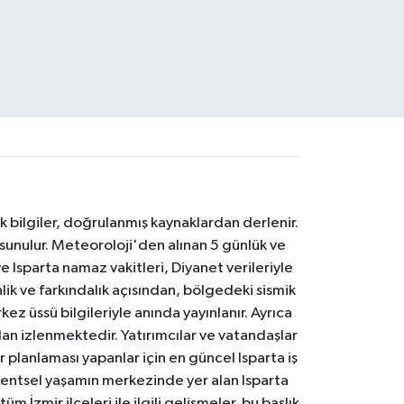
k bilgiler, doğrulanmış kaynaklardan derlenir.
 sunulur. Meteoroloji'den alınan 5 günlük ve
 Isparta namaz vakitleri, Diyanet verileriyle
lik ve farkındalık açısından, bölgedeki sismik
ez üssü bilgileriyle anında yayınlanır. Ayrıca
an izlenmektedir. Yatırımcılar ve vatandaşlar
er planlaması yapanlar için en güncel Isparta iş
. Kentsel yaşamın merkezinde yer alan Isparta
m İzmir ilçeleri ile ilgili gelişmeler, bu başlık