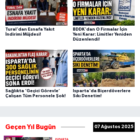
Tural'dan Esnafa Yakıt
BDDK'dan O Firmalar İçin
İndirimi Müjdesi!
Yeni Karar: Limitler Yeniden
Düzenlendi!
Sağlıkta ‘Geçici Görevle’
Isparta'da Biçerdöverlere
Çalışan Tüm Personele Şok!
Sıkı Denetim!
Geçen Yıl Bugün
07 Ağustos 2025
ISPARTA