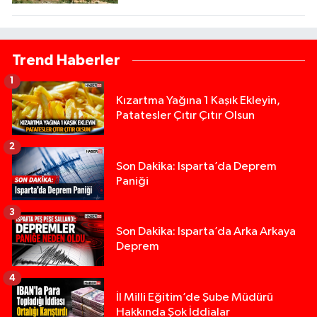
Trend Haberler
1
Kızartma Yağına 1 Kaşık Ekleyin,
Patatesler Çıtır Çıtır Olsun
2
Son Dakika: Isparta’da Deprem
Paniği
3
Son Dakika: Isparta’da Arka Arkaya
Deprem
4
İl Milli Eğitim’de Şube Müdürü
Hakkında Şok İddialar