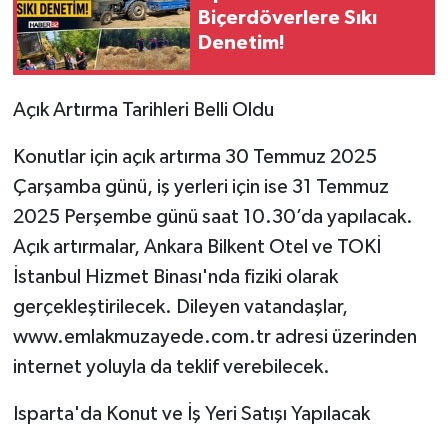
Biçerdöverlere Sıkı
Denetim!
Tarihi Yapılarımız
Teknoloji
Açık Artırma Tarihleri Belli Oldu
Türkiye
Konutlar için açık artırma 30 Temmuz 2025
Çarşamba günü, iş yerleri için ise 31 Temmuz
Yerel
2025 Perşembe günü saat 10.30’da yapılacak.
Açık artırmalar, Ankara Bilkent Otel ve TOKİ
İletişim
İstanbul Hizmet Binası'nda fiziki olarak
Künye
gerçekleştirilecek. Dileyen vatandaşlar,
www.emlakmuzayede.com.tr adresi üzerinden
internet yoluyla da teklif verebilecek.
Isparta'da Konut ve İş Yeri Satışı Yapılacak