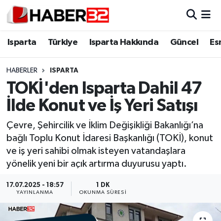
Isparta
Isparta Nöbetçi Eczaneler
Isparta
Türkiye
Isparta Hakkında
Güncel
Es
Isparta Hakkında
Isparta Hava Durumu
HABERLER
ISPARTA
TOKİ'den Isparta Dahil 47
Esnaf Diyor ki;
Isparta Trafik Yoğunluk Haritası
İlde Konut ve İş Yeri Satışı
ASAYİŞ
Süper Lig Puan Durumu ve Fikstür
Çevre, Şehircilik ve İklim Değişikliği Bakanlığı’na
bağlı Toplu Konut İdaresi Başkanlığı (TOKİ), konut
BİLİM VE TEKNOLOJİ
Tüm Manşetler
ve iş yeri sahibi olmak isteyen vatandaşlara
yönelik yeni bir açık artırma duyurusu yaptı.
EĞİTİM
Son Dakika Haberleri
17.07.2025 - 18:57
1 DK
GENEL
Haber Arşivi
YAYINLANMA
OKUNMA SÜRESI
Güncel