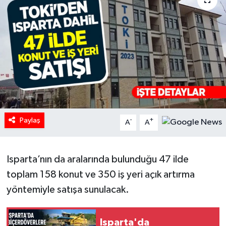
HABERDE İNSAN
İlginç
KÜLTÜR SANAT
MAGAZİN
Paylaş
Oyun
-
+
A
A
POLİTİKA
Isparta’nın da aralarında bulunduğu 47 ilde
RESMİ İLANLAR
toplam 158 konut ve 350 iş yeri açık artırma
yöntemiyle satışa sunulacak.
SAĞLIK
Isparta'da
Spor