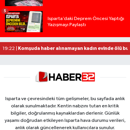
5
Yığılca'da kardeşler arasındaki silahlı kavgada 
13:00 |
Isparta’daki Deprem Öncesi Yaptığı
Yazışmayı Paylaştı
Tur teknesi çalışanlarının birbirine girdiği kavga
12:48 |
MOTOSİKLETLE ÇARPIŞAN OTOMOBİL GÜL HEYKE
02:26 |
Alzheimer Hastası Adamdan Saatlerdir Haber A
20:12 |
Komşuda haber alınamayan kadın evinde ölü bu
19:22 |
Isparta ve çevresindeki tüm gelişmeler, bu sayfada anlık
olarak sunulmaktadır. Kentin nabzını tutan en kritik
bilgiler, doğrulanmış kaynaklardan derlenir. Günlük
yaşamı doğrudan etkileyen Isparta hava durumu verileri,
anlık olarak güncellenerek kullanıcılara sunulur.