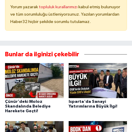
Yorum yazarak
topluluk kurallarımızı
kabul etmiş bulunuyor
ve tüm sorumluluğu üstleniyorsunuz. Yazılan yorumlardan
Haber32 hiçbir şekilde sorumlu tutulamaz.
Bunlar da ilginizi çekebilir
Çünür'deki Moloz
Isparta'da Sanayi
Skandalında Belediye
Yatırımlarına Büyük İlgi!
Harekete Geçti!