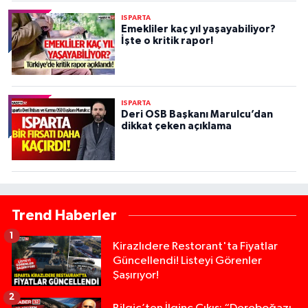
ISPARTA
Emekliler kaç yıl yaşayabiliyor?
İşte o kritik rapor!
ISPARTA
Deri OSB Başkanı Marulcu’dan
dikkat çeken açıklama
Trend Haberler
1
Kirazlıdere Restorant'ta Fiyatlar
Güncellendi! Listeyi Görenler
Şaşırıyor!
2