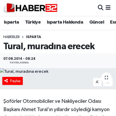
Isparta
Isparta Nöbetçi Eczaneler
Isparta
Türkiye
Isparta Hakkında
Güncel
Es
Isparta Hakkında
Isparta Hava Durumu
HABERLER
ISPARTA
​Tural, muradına erecek
Esnaf Diyor ki;
Isparta Trafik Yoğunluk Haritası
ASAYİŞ
Süper Lig Puan Durumu ve Fikstür
07.08.2014 - 08:24
YAYINLANMA
BİLİM VE TEKNOLOJİ
Tüm Manşetler
Paylaş
-
+
A
A
EĞİTİM
Son Dakika Haberleri
GENEL
Haber Arşivi
Şoförler Otomobilciler ve Nakliyeciler Odası
Başkanı Ahmet Tural'ın yıllardır söylediği kamyon
Güncel