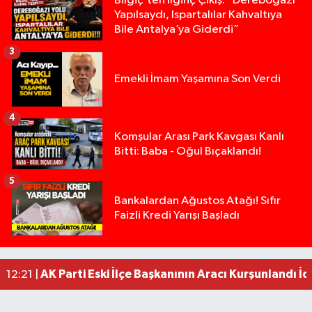
Bilgiç’ten İlginç Çıkış: “Dereboğazı
Yapılsaydı, Ispartalılar Kahvaltıya
Bile Antalya’ya Giderdi”
3
Emekli İmam Yaşamına Son Verdi
4
Komşular Arası Park Kavgası Kanlı
Bitti: Baba - Oğul Bıçaklandı!
5
Anız Yangını Kazaya Neden Oldu: 13 Araç Birbirin
17:18 |
Bankalardan Ağustos Atağı! Sıfır
Faizli Kredi Yarışı Başladı
Alevlere Teslim Olan Gecekondu Kullanılamaz H
17:08 |
Yolcu Otobüsüyle Minibüsün Çarpıştığı Kaza K
13:46 |
Faili meçhul 2 cinayet daha aydınlatıldı
13:19 |
AK Parti Eski İlçe Başkanının Aracı Kurşunlandı İd
12:21 |