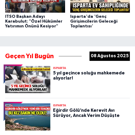
ITSO Başkan Adayı
Isparta'da 'Genç
Karabulut: "Özel Hükümler
Girişimcilerin Geleceği
Yatırımın Önünü Kesiyor"
Toplantısı'
Geçen Yıl Bugün
08 Ağustos 2025
ISPARTA
5 yıl geçince soluğu mahkemede
alıyorlar!
ISPARTA
Eğirdir Gölü’nde Kerevit Avı
Sürüyor, Ancak Verim Düşüşte