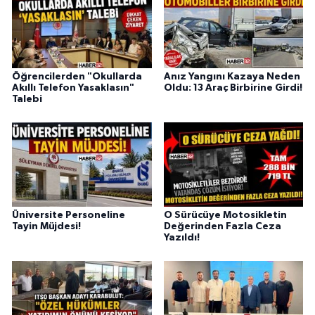
Öğrencilerden "Okullarda
Anız Yangını Kazaya Neden
Akıllı Telefon Yasaklasın"
Oldu: 13 Araç Birbirine Girdi!
Talebi
Üniversite Personeline
O Sürücüye Motosikletin
Tayin Müjdesi!
Değerinden Fazla Ceza
Yazıldı!