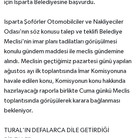
için Isparta Belediyesine başvurdu.
Tarihi Yapılarımız
Isparta Şoförler Otomobilciler ve Nakliyeciler
Teknoloji
Odası'nın söz konusu talep ve teklifi Belediye
Meclisi'nin imar planı tadilatları görüşülmesi
Türkiye
konulu gündem maddesi ile meclis gündemine
alındı. Meclisin geçtiğimiz pazartesi günü yapılan
Yerel
ağustos ayı ilk toplantısında İmar Komisyonuna
İletişim
havale edilen konu, Komisyonun konu hakkında
hazırlayacağı raporla birlikte Cuma günkü Meclis
Künye
toplantısında görüşülerek karara bağlanması
bekleniyor.
TURAL'IN DEFALARCA DİLE GETİRDİĞİ