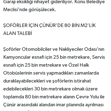
Garajı eksikliği nihayet gideriliyor. Konu Belediye
HABERDE İNSAN
Meclisi'nde görüşülecek.
İlginç
ŞOFÖRLER İÇİN ÇÜNÜR'DE 80 BİN M2'LİK
ALAN TALEBİ
KÜLTÜR SANAT
MAGAZİN
Şoförler Otomobilciler ve Nakliyeciler Odası'nın
Kamyoncular esnafı için 25 bin metrekare, Servis
Oyun
esnafı için 25 bin metrekare ve Özel Halk
POLİTİKA
Otobüslerinin servis yapmadıkları zamanlarda
duraklayabilecekleri ve şoförlerin istirahat
RESMİ İLANLAR
edebilecekleri 30 bin metrekare olmak üzere
toplamda 80 bin metrekare alanın Çevre Yolu ile
SAĞLIK
Çünür arasındaki alandan imar planında ayrılması
Spor