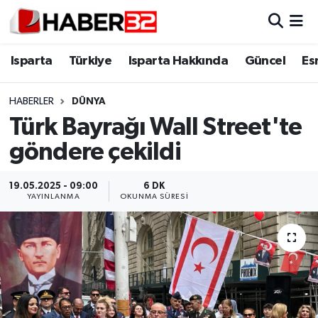
Isparta
Isparta Nöbetçi Eczaneler
Isparta
Türkiye
Isparta Hakkında
Güncel
Es
Isparta Hakkında
Isparta Hava Durumu
HABERLER
DÜNYA
Türk Bayrağı Wall Street'te
Esnaf Diyor ki;
Isparta Trafik Yoğunluk Haritası
göndere çekildi
ASAYİŞ
Süper Lig Puan Durumu ve Fikstür
19.05.2025 - 09:00
6 DK
BİLİM VE TEKNOLOJİ
Tüm Manşetler
YAYINLANMA
OKUNMA SÜRESI
EĞİTİM
Son Dakika Haberleri
GENEL
Haber Arşivi
Güncel