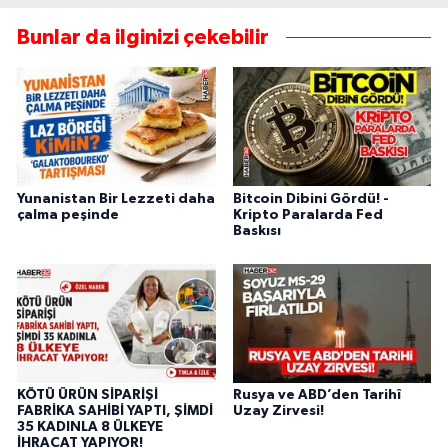
Bunlar da ilginizi çekebilir
Yunanistan Bir Lezzeti daha
Bitcoin Dibini Gördü! -
çalma peşinde
Kripto Paralarda Fed
Baskısı
KÖTÜ ÜRÜN SİPARİŞİ
Rusya ve ABD’den Tarihî
FABRİKA SAHİBİ YAPTI, ŞİMDİ
Uzay Zirvesi!
35 KADINLA 8 ÜLKEYE
İHRACAT YAPIYOR!