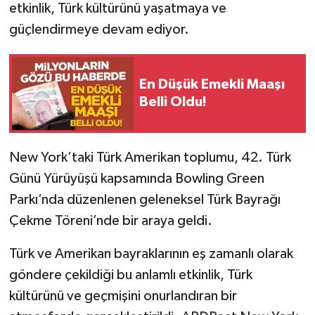
etkinlik, Türk kültürünü yaşatmaya ve
güçlendirmeye devam ediyor.
Tarihi Yapılarımız
Teknoloji
En Düşük Emekli Maaşı
Belli Oldu!
Türkiye
Yerel
New York’taki Türk Amerikan toplumu, 42. Türk
İletişim
Günü Yürüyüşü kapsamında Bowling Green
Parkı’nda düzenlenen geleneksel Türk Bayrağı
Künye
Çekme Töreni’nde bir araya geldi.
Türk ve Amerikan bayraklarının eş zamanlı olarak
göndere çekildiği bu anlamlı etkinlik, Türk
kültürünü ve geçmişini onurlandıran bir