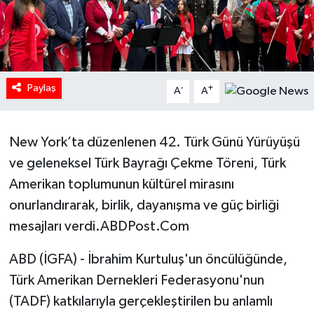
HABERDE İNSAN
İlginç
Paylaş
-
+
A
A
KÜLTÜR SANAT
MAGAZİN
New York’ta düzenlenen 42. Türk Günü Yürüyüşü
ve geleneksel Türk Bayrağı Çekme Töreni, Türk
Oyun
Amerikan toplumunun kültürel mirasını
POLİTİKA
onurlandırarak, birlik, dayanışma ve güç birliği
mesajları verdi.ABDPost.Com
RESMİ İLANLAR
ABD (İGFA) - İbrahim Kurtuluş'un öncülüğünde,
SAĞLIK
Türk Amerikan Dernekleri Federasyonu'nun
(TADF) katkılarıyla gerçekleştirilen bu anlamlı
Spor