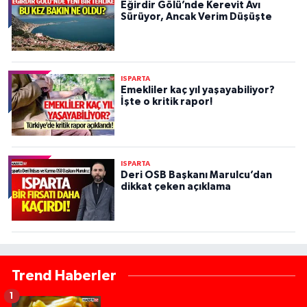
Eğirdir Gölü’nde Kerevit Avı
Sürüyor, Ancak Verim Düşüşte
ISPARTA
Emekliler kaç yıl yaşayabiliyor?
İşte o kritik rapor!
ISPARTA
Deri OSB Başkanı Marulcu’dan
dikkat çeken açıklama
Trend Haberler
1