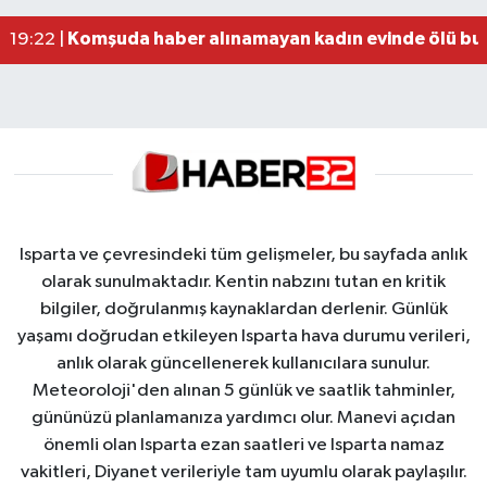
Alzheimer Hastası Adamdan Saatlerdir Haber A
20:12 |
Komşuda haber alınamayan kadın evinde ölü bu
19:22 |
Yığılca'da kardeşler arasındaki silahlı kavgada 
13:00 |
Isparta ve çevresindeki tüm gelişmeler, bu sayfada anlık
olarak sunulmaktadır. Kentin nabzını tutan en kritik
bilgiler, doğrulanmış kaynaklardan derlenir. Günlük
yaşamı doğrudan etkileyen Isparta hava durumu verileri,
anlık olarak güncellenerek kullanıcılara sunulur.
Meteoroloji'den alınan 5 günlük ve saatlik tahminler,
gününüzü planlamanıza yardımcı olur. Manevi açıdan
önemli olan Isparta ezan saatleri ve Isparta namaz
vakitleri, Diyanet verileriyle tam uyumlu olarak paylaşılır.