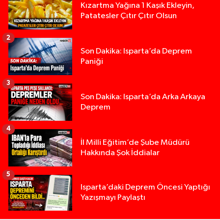
Kızartma Yağına 1 Kaşık Ekleyin,
Patatesler Çıtır Çıtır Olsun
2
Son Dakika: Isparta’da Deprem
Paniği
3
Son Dakika: Isparta’da Arka Arkaya
Deprem
4
İl Milli Eğitim’de Şube Müdürü
Hakkında Şok İddialar
5
Isparta’daki Deprem Öncesi Yaptığı
Tur teknesi çalışanlarının birbirine girdiği kavga
Yazışmayı Paylaştı
12:48 |
MOTOSİKLETLE ÇARPIŞAN OTOMOBİL GÜL HEYKE
02:26 |