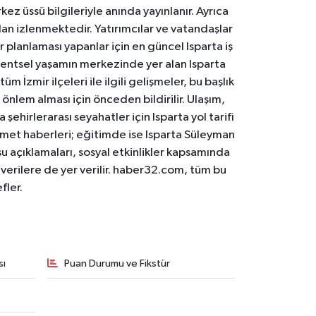
ez üssü bilgileriyle anında yayınlanır. Ayrıca
an izlenmektedir. Yatırımcılar ve vatandaşlar
er planlaması yapanlar için en güncel Isparta iş
. Kentsel yaşamın merkezinde yer alan Isparta
m İzmir ilçeleri ile ilgili gelişmeler, bu başlık
 önlem alması için önceden bildirilir. Ulaşım,
 şehirlerarası seyahatler için Isparta yol tarifi
 hizmet haberleri; eğitimde ise Isparta Süleyman
osu açıklamaları, sosyal etkinlikler kapsamında
n verilere de yer verilir. haber32.com, tüm bu
fler.
sı
Puan Durumu ve Fikstür