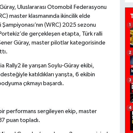
er Güray, Uluslararası Otomobil Federasyonu
C) master klasmanında ikincilik elde
lli Şampiyonası’nın (WRC) 2025 sezonu
1
ortekiz’de gerçekleşen etapta, Türk ralli
 Şener Güray, master pilotlar kategorisinde
ttı.
2
Rally2 ile yarışan Soylu-Güray ekibi,
eğiyle katıldıkları yarışta, 6 ekibin
3
podyuma çıkmayı başardı.
4
lı bir performans sergileyen ekip, master
 37 puan topladı.