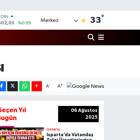
COIN
°
602,05
%0.69
33
Merkez
LAR
5986
%0.06
RO
0700
%0.1
RLİN
2438
%0.21
M ALTIN
ı
3.94
%0.32
T100
768
%48
-
+
A
A
Geçen Yıl
06 Ağustos
Bugün
2025
ISPARTA
Isparta’da Vatandaş