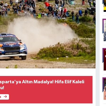
parta'ya Altın Madalya! Hifa Elif Kaleli
u!
e