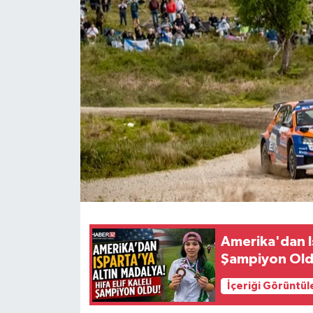
HABERDE İNSAN
İlginç
KÜLTÜR SANAT
MAGAZİN
Oyun
POLİTİKA
RESMİ İLANLAR
Amerika'dan Is
Şampiyon Old
SAĞLIK
İçeriği Görüntül
Spor