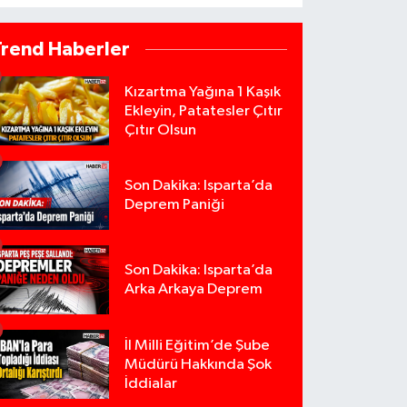
Trend Haberler
Kızartma Yağına 1 Kaşık
Ekleyin, Patatesler Çıtır
Çıtır Olsun
Son Dakika: Isparta’da
Deprem Paniği
Son Dakika: Isparta’da
Arka Arkaya Deprem
İl Milli Eğitim’de Şube
Müdürü Hakkında Şok
İddialar