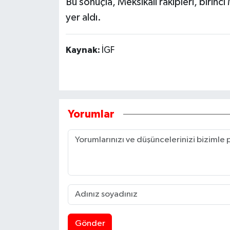
Bu sonuçla, Meksikalı rakipleri, birin
yer aldı.
Kaynak:
İGF
Yorumlar
Gönder