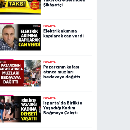
Taksi Ücretlerinden
Şikâyetçi
ISPARTA
Elektrik akımına
kapılarak can verdi
ISPARTA
Pazarcının kafası
atınca muzları
bedavaya dağıttı
ISPARTA
Isparta'da Birlikte
Yaşadığı Kadını
Boğmaya Çalıştı