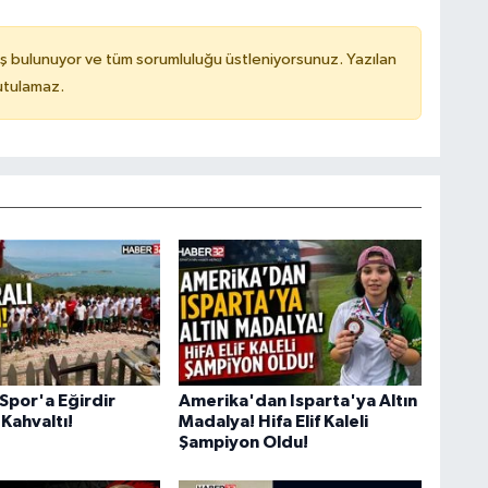
ş bulunuyor ve tüm sorumluluğu üstleniyorsunuz. Yazılan
utulamaz.
Spor'a Eğirdir
Amerika'dan Isparta'ya Altın
Kahvaltı!
Madalya! Hifa Elif Kaleli
Şampiyon Oldu!