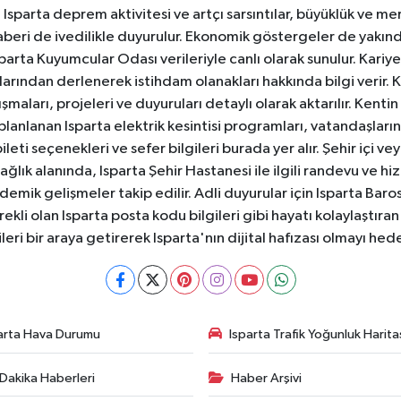
sparta deprem aktivitesi ve artçı sarsıntılar, büyüklük ve merk
aberi de ivedilikle duyurulur. Ekonomik göstergeler de yakınd
 Isparta Kuyumcular Odası verileriyle canlı olarak sunulur. Kariy
anlarından derlenerek istihdam olanakları hakkında bilgi verir
aları, projeleri ve duyuruları detaylı olarak aktarılır. Kentin tü
 planlanan Isparta elektrik kesintisi programları, vatandaşların
ti seçenekleri ve sefer bilgileri burada yer alır. Şehir içi veya
 Sağlık alanında, Isparta Şehir Hastanesi ile ilgili randevu ve
ademik gelişmeler takip edilir. Adli duyurular için Isparta Bar
ekli olan Isparta posta kodu bilgileri gibi hayatı kolaylaştıra
ileri bir araya getirerek Isparta'nın dijital hafızası olmayı hede
arta Hava Durumu
Isparta Trafik Yoğunluk Harita
Dakika Haberleri
Haber Arşivi