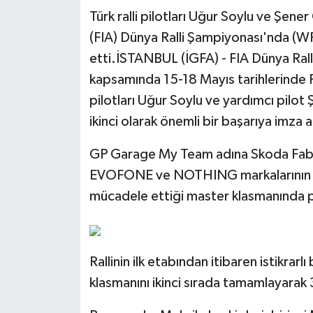
Türk ralli pilotları Uğur Soylu ve Şen
Tarihi Yapılarımız
(FIA) Dünya Ralli Şampiyonası'nda (WR
etti.İSTANBUL (İGFA) - FIA Dünya Ra
Teknoloji
kapsamında 15-18 Mayıs tarihlerinde P
pilotları Uğur Soylu ve yardımcı pilot
Türkiye
ikinci olarak önemli bir başarıya imza a
Yerel
GP Garage My Team adına Skoda Fabia 
EVOFONE ve NOTHING markalarının dest
İletişim
mücadele ettiği master klasmanında 
Künye
Rallinin ilk etabından itibaren istikrar
klasmanını ikinci sırada tamamlayarak