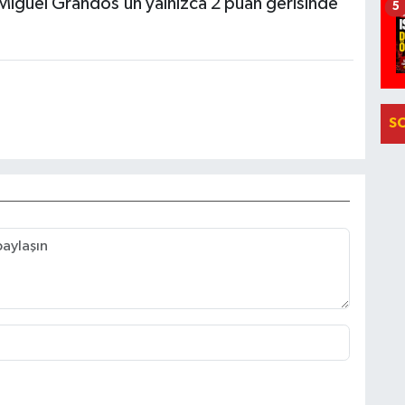
ci Miguel Grandos’un yalnızca 2 puan gerisinde
5
S