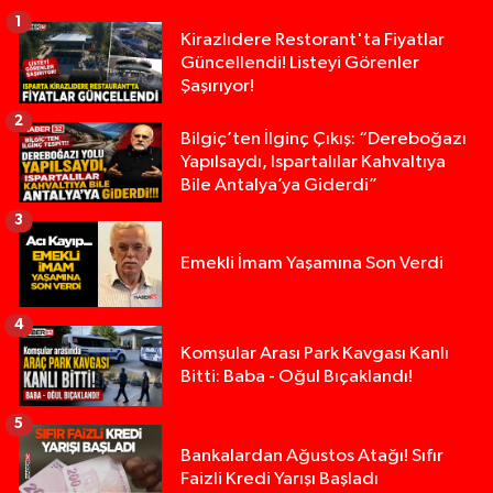
1
Kirazlıdere Restorant'ta Fiyatlar
Güncellendi! Listeyi Görenler
Şaşırıyor!
2
Bilgiç’ten İlginç Çıkış: “Dereboğazı
Yapılsaydı, Ispartalılar Kahvaltıya
Bile Antalya’ya Giderdi”
3
Emekli İmam Yaşamına Son Verdi
4
Komşular Arası Park Kavgası Kanlı
Bitti: Baba - Oğul Bıçaklandı!
5
Alevlere Teslim Olan Gecekondu Kullanılamaz H
17:08 |
Bankalardan Ağustos Atağı! Sıfır
Faizli Kredi Yarışı Başladı
Yolcu Otobüsüyle Minibüsün Çarpıştığı Kaza K
13:46 |