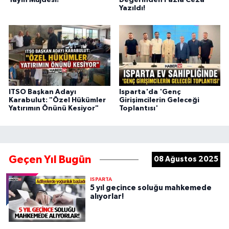
Yazıldı!
ITSO Başkan Adayı
Isparta'da 'Genç
Karabulut: "Özel Hükümler
Girişimcilerin Geleceği
Yatırımın Önünü Kesiyor"
Toplantısı'
Geçen Yıl Bugün
08 Ağustos 2025
ISPARTA
5 yıl geçince soluğu mahkemede
alıyorlar!