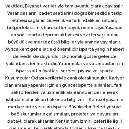
vakitleri, Diyanet verileriyle tam uyumlu olarak paylaşılır.
Vatandaşların ibadet saatlerini doğru bir şekilde takip
etmesi sağlanır. Güvenlik ve farkındalık açısından,
bölgedeki sismik hareketler büyük önem taşır. Yaşanan
en son Isparta deprem aktivitesi ve artçı sarsıntılar,
büyüklük ve merkez üssü bilgileriyle anında yayınlanır.
Ayrıca kent genelindeki önemli bir Isparta yangın haberi
de ivedilikle duyurulur. Ekonomik göstergeler de
yakından izlenmektedir. Yatırımcılar ve vatandaşlar için
Isparta altın fiyatları, serbest piyasa ve Isparta
Kuyumcular Odası verileriyle canlı olarak sunulur. Kariyer
planlaması yapanlar için en güncel Isparta iş ilanları, farklı
sektörlerden ve uzmanlık alanlarından derlenerek
istihdam olanakları hakkında bilgi verir. Kentsel yaşamın
merkezinde yer alan Isparta Büyükşehir Belediyesi ve
bağlı kurumların çalışmaları, projeleri ve duyuruları
detaylı olarak aktarılır. Kentin tüm İzmir ilçeleri ile ilgili
gelişmeler, bu başlık altında toplanır. Isparta Elektrik