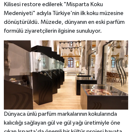
Kilisesi restore edilerek "Misparta Koku
Medeniyeti" adıyla Türkiye'nin ilk koku müzesine
Tarihi Yapılarımız
dönüştürüldü. Müzede, dünyanın en eski parfüm
Teknoloji
formülü ziyaretçilerin ilgisine sunuluyor.
Türkiye
Yerel
İletişim
Künye
Dünyaca ünlü parfüm markalarının kokularında
kalıcılığı sağlayan gül ve gül yağı üretimiyle öne
çıkan Isparta'da önemli bir kültür projesi hayata