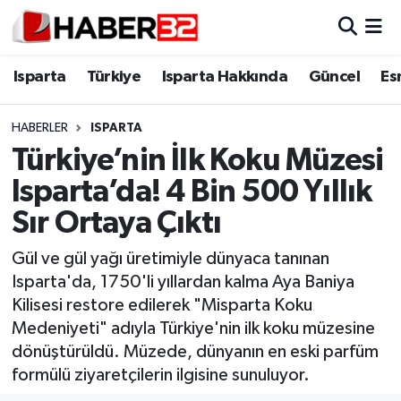
Isparta
Isparta Nöbetçi Eczaneler
Isparta
Türkiye
Isparta Hakkında
Güncel
Es
Isparta Hakkında
Isparta Hava Durumu
HABERLER
ISPARTA
Türkiye’nin İlk Koku Müzesi
Esnaf Diyor ki;
Isparta Trafik Yoğunluk Haritası
Isparta’da! 4 Bin 500 Yıllık
ASAYİŞ
Süper Lig Puan Durumu ve Fikstür
Sır Ortaya Çıktı
BİLİM VE TEKNOLOJİ
Tüm Manşetler
Gül ve gül yağı üretimiyle dünyaca tanınan
Isparta'da, 1750'li yıllardan kalma Aya Baniya
EĞİTİM
Son Dakika Haberleri
Kilisesi restore edilerek "Misparta Koku
Medeniyeti" adıyla Türkiye'nin ilk koku müzesine
GENEL
Haber Arşivi
dönüştürüldü. Müzede, dünyanın en eski parfüm
formülü ziyaretçilerin ilgisine sunuluyor.
Güncel