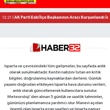
Faili meçhul 2 cinayet daha aydınlatıldı
13:19 |
AK Parti Eski İlçe Başkanının Aracı Kurşunlandı İd
12:21 |
Anız Yangını Kazaya Neden Oldu: 13 Araç Birbirin
17:18 |
Isparta ve çevresindeki tüm gelişmeler, bu sayfada anlık
olarak sunulmaktadır. Kentin nabzını tutan en kritik
bilgiler, doğrulanmış kaynaklardan derlenir. Günlük
yaşamı doğrudan etkileyen Isparta hava durumu verileri,
anlık olarak güncellenerek kullanıcılara sunulur.
Meteoroloji'den alınan 5 günlük ve saatlik tahminler,
gününüzü planlamanıza yardımcı olur. Manevi açıdan
önemli olan Isparta ezan saatleri ve Isparta namaz