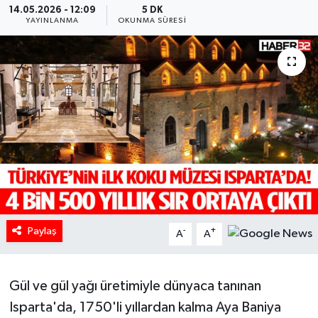
14.05.2026 - 12:09
5 DK
YAYINLANMA
OKUNMA SÜRESI
HABERDE İNSAN
İlginç
KÜLTÜR SANAT
MAGAZİN
Oyun
POLİTİKA
Paylaş
-
+
A
A
RESMİ İLANLAR
SAĞLIK
Gül ve gül yağı üretimiyle dünyaca tanınan
Isparta'da, 1750'li yıllardan kalma Aya Baniya
Spor