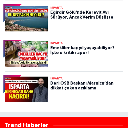
ISPARTA
Eğirdir Gölü’nde Kerevit Avı
Sürüyor, Ancak Verim Düşüşte
ISPARTA
Emekliler kaç yıl yaşayabiliyor?
İşte o kritik rapor!
ISPARTA
Deri OSB Başkanı Marulcu’dan
dikkat çeken açıklama
Trend Haberler