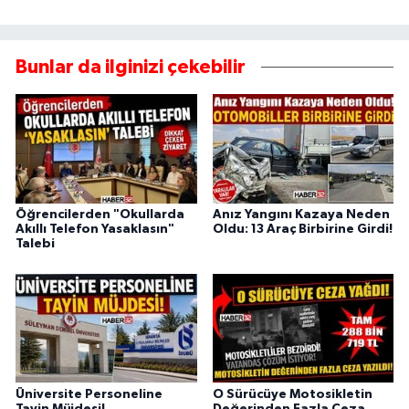
Bunlar da ilginizi çekebilir
Öğrencilerden "Okullarda
Anız Yangını Kazaya Neden
Akıllı Telefon Yasaklasın"
Oldu: 13 Araç Birbirine Girdi!
Talebi
Üniversite Personeline
O Sürücüye Motosikletin
Tayin Müjdesi!
Değerinden Fazla Ceza