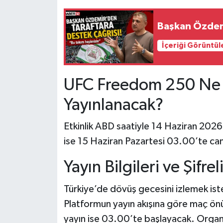
Tarihi Yapılarımız
Başkan Özdemi
İçeriği Görüntül
Teknoloji
Türkiye
UFC Freedom 250 Ne 
Yerel
Yayınlanacak?
İletişim
Etkinlik ABD saatiyle 14 Haziran 2026
ise 15 Haziran Pazartesi 03.00’te can
Künye
Yayın Bilgileri ve Şifr
Türkiye’de dövüş gecesini izlemek ist
Platformun yayın akışına göre maç önü
yayın ise 03.00’te başlayacak. Organiz