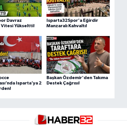
por Davraz
Isparta32Spor'a Eğirdir
Vitesi Yükseltti!
Manzaralı Kahvaltı!
occe
Başkan Özdemir'den Takıma
sı’nda Isparta’ya 2
Destek Çağrısı!
rden!