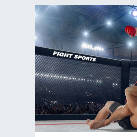
HABERDE İNSAN
İlginç
KÜLTÜR SANAT
MAGAZİN
Oyun
POLİTİKA
RESMİ İLANLAR
SAĞLIK
Spor