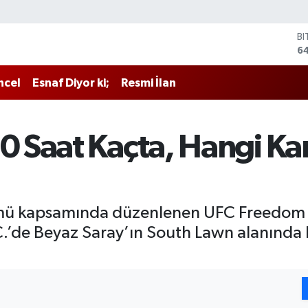
D
4
E
5
ncel
Esnaf Diyor ki;
Resmi İlan
ST
64
G
6
 Saat Kaçta, Hangi K
Bİ
13
B
64
mü kapsamında düzenlenen UFC Freedom 25
’de Beyaz Saray’ın South Lawn alanında 