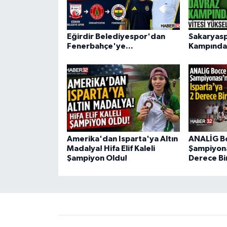
Eğirdir Belediyespor'dan
Sakaryas
Fenerbahçe'ye...
Kampında 
Amerika'dan Isparta'ya Altın
ANALİG B
Madalya! Hifa Elif Kaleli
Şampiyona
Şampiyon Oldu!
Derece Bi