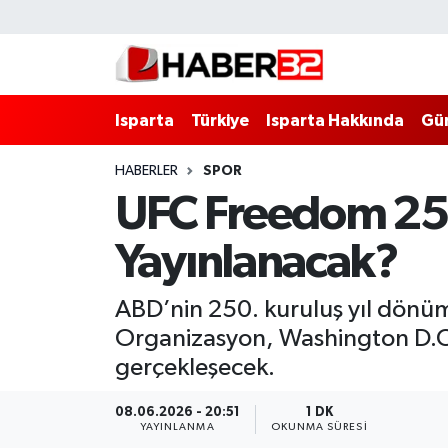
Isparta
Isparta Nöbetçi Eczaneler
Isparta
Türkiye
Isparta Hakkında
Gü
Isparta Hakkında
Isparta Hava Durumu
HABERLER
SPOR
Esnaf Diyor ki;
Isparta Trafik Yoğunluk Haritası
UFC Freedom 250
ASAYİŞ
Süper Lig Puan Durumu ve Fikstür
Yayınlanacak?
BİLİM VE TEKNOLOJİ
Tüm Manşetler
ABD’nin 250. kuruluş yıl dönü
EĞİTİM
Son Dakika Haberleri
Organizasyon, Washington D.C.
gerçekleşecek.
GENEL
Haber Arşivi
08.06.2026 - 20:51
1 DK
YAYINLANMA
OKUNMA SÜRESI
Güncel