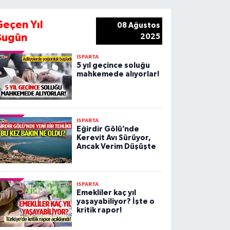
Geçen Yıl
08 Ağustos
Bugün
2025
ISPARTA
5 yıl geçince soluğu
mahkemede alıyorlar!
ISPARTA
Eğirdir Gölü’nde
Kerevit Avı Sürüyor,
Ancak Verim Düşüşte
ISPARTA
Emekliler kaç yıl
yaşayabiliyor? İşte o
kritik rapor!