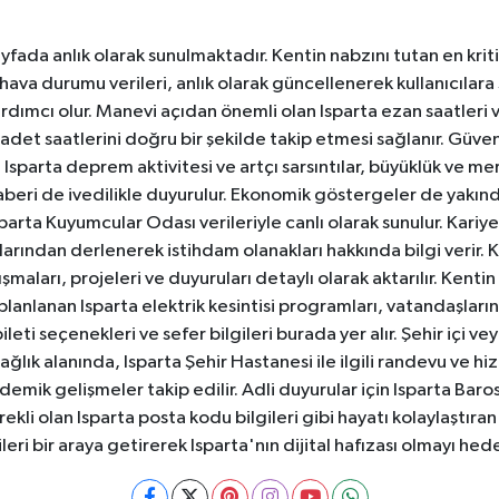
yfada anlık olarak sunulmaktadır. Kentin nabzını tutan en kriti
va durumu verileri, anlık olarak güncellenerek kullanıcılara
dımcı olur. Manevi açıdan önemli olan Isparta ezan saatleri ve
badet saatlerini doğru bir şekilde takip etmesi sağlanır. Güven
sparta deprem aktivitesi ve artçı sarsıntılar, büyüklük ve merk
aberi de ivedilikle duyurulur. Ekonomik göstergeler de yakınd
 Isparta Kuyumcular Odası verileriyle canlı olarak sunulur. Kariy
anlarından derlenerek istihdam olanakları hakkında bilgi verir
aları, projeleri ve duyuruları detaylı olarak aktarılır. Kentin tü
 planlanan Isparta elektrik kesintisi programları, vatandaşların
ti seçenekleri ve sefer bilgileri burada yer alır. Şehir içi veya
 Sağlık alanında, Isparta Şehir Hastanesi ile ilgili randevu ve
ademik gelişmeler takip edilir. Adli duyurular için Isparta Bar
ekli olan Isparta posta kodu bilgileri gibi hayatı kolaylaştıra
ileri bir araya getirerek Isparta'nın dijital hafızası olmayı hede