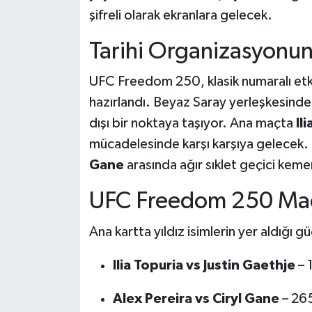
şifreli olarak ekranlara gelecek.
Tarihi Organizasyonu
UFC Freedom 250, klasik numaralı etkin
hazırlandı. Beyaz Saray yerleşkesinde
dışı bir noktaya taşıyor. Ana maçta
Il
mücadelesinde karşı karşıya gelecek.
Gane
arasında ağır sıklet geçici keme
UFC Freedom 250 Maç
Ana kartta yıldız isimlerin yer aldığı 
Ilia Topuria vs Justin Gaethje
– 
Alex Pereira vs Ciryl Gane
– 265