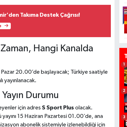
r'den Takıma Destek Çağrısı!
e
Zaman, Hangi Kanalda
1
 Pazar 20.00’de başlayacak; Türkiye saatiyle
lı yayınlanacak.
2
eli Yayın Durumu
eyenler için adres
S Sport Plus
olacak.
 yayını 15 Haziran Pazartesi 01.00’de, ana
3
asyon abonelik sistemiyle izlenebildiği için