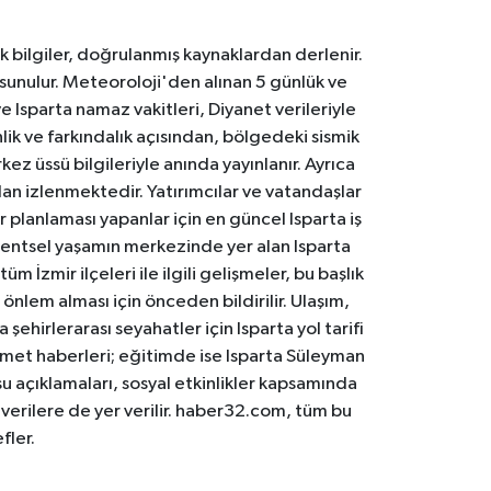
k bilgiler, doğrulanmış kaynaklardan derlenir.
 sunulur. Meteoroloji'den alınan 5 günlük ve
 Isparta namaz vakitleri, Diyanet verileriyle
lik ve farkındalık açısından, bölgedeki sismik
ez üssü bilgileriyle anında yayınlanır. Ayrıca
an izlenmektedir. Yatırımcılar ve vatandaşlar
er planlaması yapanlar için en güncel Isparta iş
. Kentsel yaşamın merkezinde yer alan Isparta
m İzmir ilçeleri ile ilgili gelişmeler, bu başlık
 önlem alması için önceden bildirilir. Ulaşım,
 şehirlerarası seyahatler için Isparta yol tarifi
 hizmet haberleri; eğitimde ise Isparta Süleyman
osu açıklamaları, sosyal etkinlikler kapsamında
n verilere de yer verilir. haber32.com, tüm bu
fler.