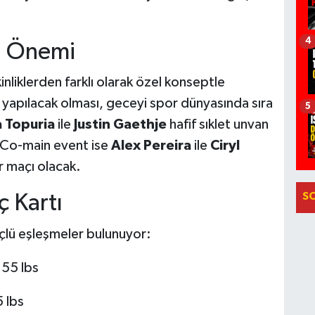
4
n Önemi
liklerden farklı olarak özel konseptle
 yapılacak olması, geceyi spor dünyasında sıra
5
ia Topuria
ile
Justin Gaethje
hafif sıklet unvan
 Co-main event ise
Alex Pereira
ile
Ciryl
r maçı olacak.
S
 Kartı
güçlü eşleşmeler bulunuyor:
155 lbs
 lbs