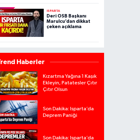
ISPARTA
Deri OSB Başkanı
Marulcu’dan dikkat
çeken açıklama
Trend Haberler
Kızartma Yağına 1 Kaşık
Ekleyin, Patatesler Çıtır
Çıtır Olsun
Son Dakika: Isparta’da
Deprem Paniği
Son Dakika: Isparta’da