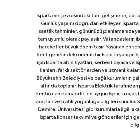
Isparta ve çevresindeki tüm gelişmeler, bu sa
Günlük yaşamı doğrudan etkileyen Isparta ha
saatlik tahminler, gününüzü planlamanıza yar
tam uyumlu olarak paylaşılır. Vatandaşların i
hareketler büyük önem taşır. Yaşanan en son I
kent genelindeki önemli bir Isparta yangın h
için Isparta altın fiyatları, serbest piyasa ve
ilanları, farklı sektörlerden ve uzmanlık al
Büyükşehir Belediyesi ve bağlı kurumların çalışm
altında toplanır. Isparta Elektrik tarafından
kentin can damarıdır; en uygun Isparta uçak bile
araçları ve trafik yoğunluğu bilgileri sunulur.
Demirel Üniversitesi gibi kurumlarla ilgili ak
Isparta konser takvimi ve gönderiler için ger
bilg