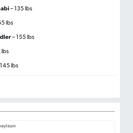
abi
– 135 lbs
5 lbs
dler
– 155 lbs
 lbs
145 lbs