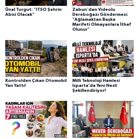
Ünal Turgut: “ITSO Şehrin
Zabun'dan Videolu
Abisi Olacak”
Dereboğazı Göndermesi:
"Ağlamaktan Başka
Marifeti Olmayanlara İthaf
Olunur"
Kontrolden Çıkan Otomobil
Milli Teknoloji Hamlesi
Yan Yattı!
Isparta’da Yeni Nesli
Şekillendiriyor!