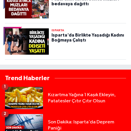
bedavaya dağıttı
ISPARTA
Isparta'da Birlikte Yaşadığı Kadını
Boğmaya Çalıştı
Trend Haberler
1
Kızartma Yağına 1 Kaşık Ekleyin,
Patatesler Çıtır Çıtır Olsun
2
Son Dakika: Isparta’da Deprem
Paniği