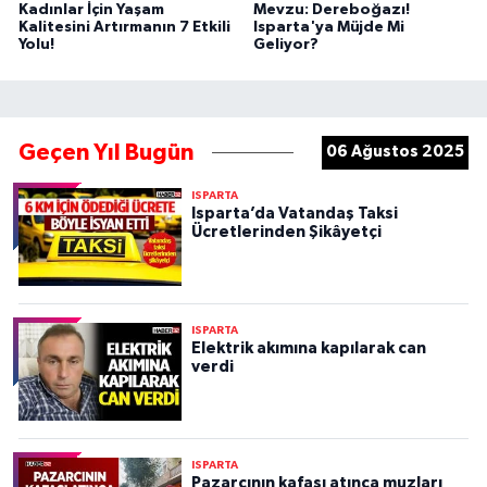
Kadınlar İçin Yaşam
Mevzu: Dereboğazı!
Kalitesini Artırmanın 7 Etkili
Isparta'ya Müjde Mi
Yolu!
Geliyor?
Geçen Yıl Bugün
06 Ağustos 2025
ISPARTA
Isparta’da Vatandaş Taksi
Ücretlerinden Şikâyetçi
ISPARTA
Elektrik akımına kapılarak can
verdi
ISPARTA
Pazarcının kafası atınca muzları