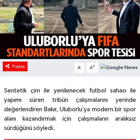
HABERDE İNSAN
İlginç
KÜLTÜR SANAT
MAGAZİN
Paylaş
-
+
A
A
Oyun
Sentetik çim ile yenilenecek futbol sahası ile
POLİTİKA
yapımı süren tribün çalışmalarını yerinde
RESMİ İLANLAR
değerlendiren Bakır, Uluborlu’ya modern bir spor
alanı kazandırmak için çalışmaların aralıksız
SAĞLIK
sürdüğünü söyledi.
Spor