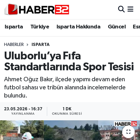
Isparta
Isparta Nöbetçi Eczaneler
Isparta
Türkiye
Isparta Hakkında
Güncel
Es
Isparta Hakkında
Isparta Hava Durumu
HABERLER
ISPARTA
Uluborlu’ya Fıfa
Esnaf Diyor ki;
Isparta Trafik Yoğunluk Haritası
Standartlarında Spor Tesisi
ASAYİŞ
Süper Lig Puan Durumu ve Fikstür
Ahmet Oğuz Bakır, ilçede yapımı devam eden
futbol sahası ve tribün alanında incelemelerde
BİLİM VE TEKNOLOJİ
Tüm Manşetler
bulundu.
EĞİTİM
Son Dakika Haberleri
23.05.2026 - 16:37
1 DK
YAYINLANMA
OKUNMA SÜRESI
GENEL
Haber Arşivi
Güncel