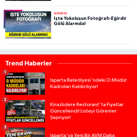
ISPARTA
İşte Yokoluşun Fotoğrafı-Eğirdir
Gölü Alarmda!
Trend Haberler
1
Isparta Belediyesi'ndeki O Müdür
Kadroları Kaldırılıyor!
2
Kirazlıdere Restorant'ta Fiyatlar
Güncellendi! Listeyi Görenler
Şaşırıyor!
3
Isparta'ya Yeni Bir AVM Daha