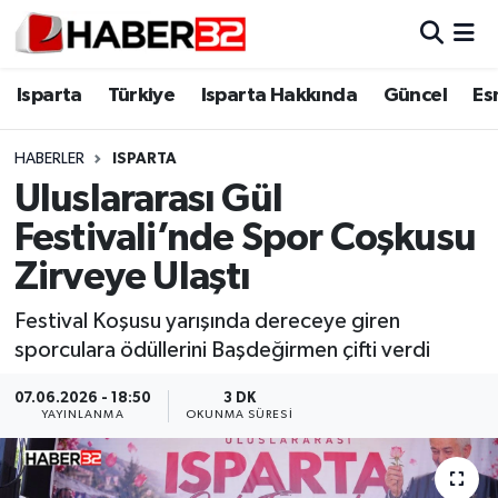
Isparta
Isparta Nöbetçi Eczaneler
Isparta
Türkiye
Isparta Hakkında
Güncel
Es
Isparta Hakkında
Isparta Hava Durumu
HABERLER
ISPARTA
Uluslararası Gül
Esnaf Diyor ki;
Isparta Trafik Yoğunluk Haritası
Festivali’nde Spor Coşkusu
ASAYİŞ
Süper Lig Puan Durumu ve Fikstür
Zirveye Ulaştı
BİLİM VE TEKNOLOJİ
Tüm Manşetler
Festival Koşusu yarışında dereceye giren
sporculara ödüllerini Başdeğirmen çifti verdi
EĞİTİM
Son Dakika Haberleri
07.06.2026 - 18:50
3 DK
YAYINLANMA
OKUNMA SÜRESI
GENEL
Haber Arşivi
Güncel