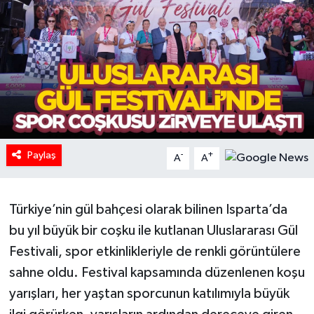
HABERDE İNSAN
İlginç
KÜLTÜR SANAT
MAGAZİN
Paylaş
-
+
A
A
Oyun
POLİTİKA
Türkiye’nin gül bahçesi olarak bilinen Isparta’da
bu yıl büyük bir coşku ile kutlanan Uluslararası Gül
RESMİ İLANLAR
Festivali, spor etkinlikleriyle de renkli görüntülere
sahne oldu. Festival kapsamında düzenlenen koşu
SAĞLIK
yarışları, her yaştan sporcunun katılımıyla büyük
Spor