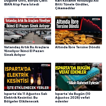
Düğüne Gitti, Borçlu Çıktı:
Karı Kocanın Yolculuğu Acı
IBAN Atıp Para İstedi
Bitti Tünele Girdiler,
Çıkamadılar
Vatandaş Artık Bu Araçlara
Altında İbre Tersine Döndü
Yöneliyor İkinci El Pazarı
Sinek Avlıyor
Isparta’da 11 Ağustos Salı
Isparta'da Bugün (10
Elektrik Kesintisi: Bu
Ağustos 2026) vefat
Bölgeler Etkilenecek
edenler