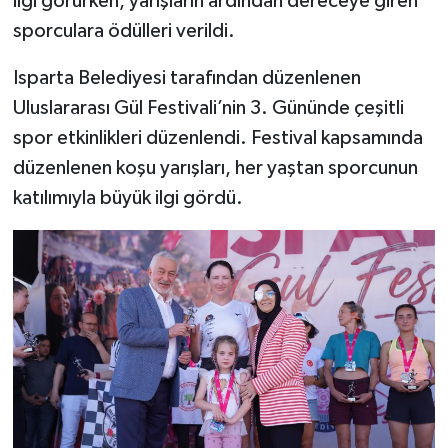
ilgi görürken, yarışların ardından dereceye giren
sporculara ödülleri verildi.
Tarihi Yapılarımız
Isparta Belediyesi tarafından düzenlenen
Teknoloji
Uluslararası Gül Festivali’nin 3. Gününde çeşitli
spor etkinlikleri düzenlendi. Festival kapsamında
Türkiye
düzenlenen koşu yarışları, her yaştan sporcunun
katılımıyla büyük ilgi gördü.
Yerel
İletişim
Künye