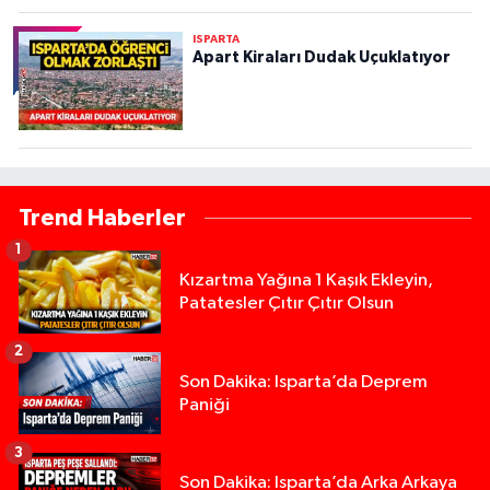
ISPARTA
Apart Kiraları Dudak Uçuklatıyor
Trend Haberler
1
Kızartma Yağına 1 Kaşık Ekleyin,
Patatesler Çıtır Çıtır Olsun
2
Son Dakika: Isparta’da Deprem
Paniği
3
Son Dakika: Isparta’da Arka Arkaya