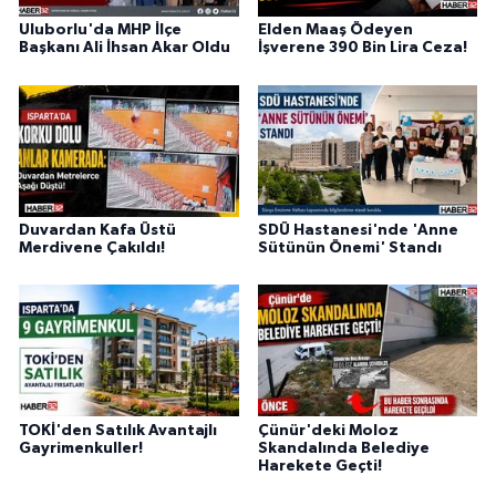
Uluborlu'da MHP İlçe
Elden Maaş Ödeyen
Başkanı Ali İhsan Akar Oldu
İşverene 390 Bin Lira Ceza!
Duvardan Kafa Üstü
SDÜ Hastanesi'nde 'Anne
Merdivene Çakıldı!
Sütünün Önemi' Standı
TOKİ'den Satılık Avantajlı
Çünür'deki Moloz
Gayrimenkuller!
Skandalında Belediye
Harekete Geçti!