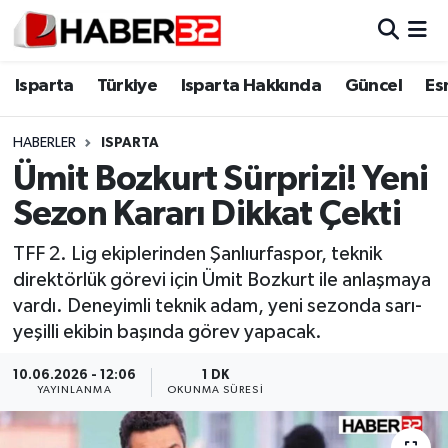
Isparta
Isparta Nöbetçi Eczaneler
Isparta
Türkiye
Isparta Hakkında
Güncel
Es
Isparta Hakkında
Isparta Hava Durumu
HABERLER
ISPARTA
Ümit Bozkurt Sürprizi! Yeni
Esnaf Diyor ki;
Isparta Trafik Yoğunluk Haritası
Sezon Kararı Dikkat Çekti
ASAYİŞ
Süper Lig Puan Durumu ve Fikstür
TFF 2. Lig ekiplerinden Şanlıurfaspor, teknik
direktörlük görevi için Ümit Bozkurt ile anlaşmaya
BİLİM VE TEKNOLOJİ
Tüm Manşetler
vardı. Deneyimli teknik adam, yeni sezonda sarı-
yeşilli ekibin başında görev yapacak.
EĞİTİM
Son Dakika Haberleri
10.06.2026 - 12:06
1 DK
GENEL
Haber Arşivi
YAYINLANMA
OKUNMA SÜRESI
Güncel