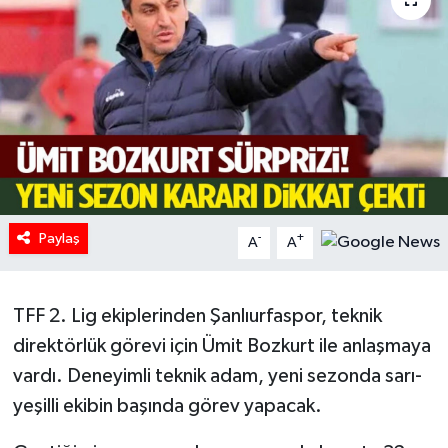
HABERDE İNSAN
İlginç
KÜLTÜR SANAT
MAGAZİN
Paylaş
Oyun
-
+
A
A
POLİTİKA
TFF 2. Lig ekiplerinden Şanlıurfaspor, teknik
RESMİ İLANLAR
direktörlük görevi için Ümit Bozkurt ile anlaşmaya
vardı. Deneyimli teknik adam, yeni sezonda sarı-
SAĞLIK
yeşilli ekibin başında görev yapacak.
Spor