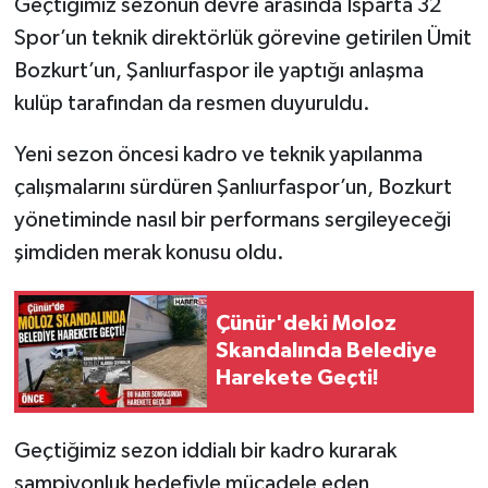
Geçtiğimiz sezonun devre arasında Isparta 32
Spor’un teknik direktörlük görevine getirilen Ümit
Tarihi Yapılarımız
Bozkurt’un, Şanlıurfaspor ile yaptığı anlaşma
kulüp tarafından da resmen duyuruldu.
Teknoloji
Yeni sezon öncesi kadro ve teknik yapılanma
Türkiye
çalışmalarını sürdüren Şanlıurfaspor’un, Bozkurt
Yerel
yönetiminde nasıl bir performans sergileyeceği
şimdiden merak konusu oldu.
İletişim
Çünür'deki Moloz
Künye
Skandalında Belediye
Harekete Geçti!
Geçtiğimiz sezon iddialı bir kadro kurarak
şampiyonluk hedefiyle mücadele eden