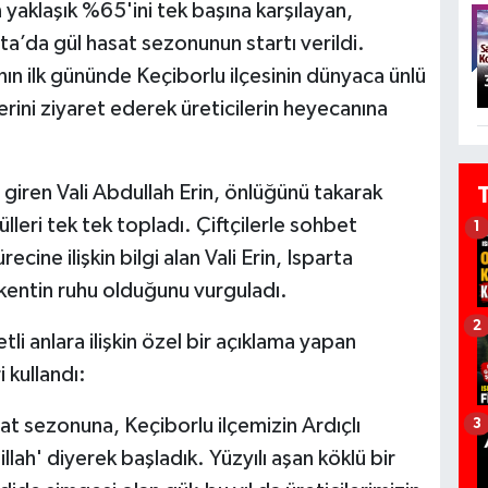
 yaklaşık %65'ini tek başına karşılayan,
ta’da gül hasat sezonunun startı verildi.
ının ilk gününde Keçiborlu ilçesinin dünyaca ünlü
erini ziyaret ederek üreticilerin heyecanına
re giren Vali Abdullah Erin, önlüğünü takarak
lleri tek tek topladı. Çiftçilerle sohbet
1
cine ilişkin bilgi alan Vali Erin, Isparta
 kentin ruhu olduğunu vurguladı.
2
i anlara ilişkin özel bir açıklama yapan
i kullandı:
at sezonuna, Keçiborlu ilçemizin Ardıçlı
3
lah' diyerek başladık. Yüzyılı aşan köklü bir