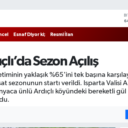
D
4
E
5
ncel
Esnaf Diyor ki;
Resmi İlan
S
6
G
6
çlı’da Sezon Açılış
B
1
B
etiminin yaklaşık %65'ini tek başına karşıl
6
at sezonunun startı verildi. Isparta Valisi A
yaca ünlü Ardıçlı köyündeki bereketli gül 
ldu.