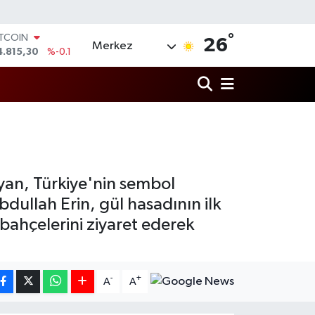
°
OLAR
26
Merkez
7,7436
%0.18
URO
5,2510
%0.32
TERLİN
4,4811
%0.38
RAM ALTIN
660.55
%0
İST100
3.779
%-14
ITCOIN
ayan, Türkiye'nin sembol
4.815,30
%-0.1
bdullah Erin, gül hasadının ilk
bahçelerini ziyaret ederek
-
+
A
A