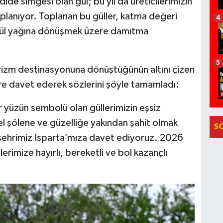
ide simgesi olan gül; bu yıl da üreticilerimizin
toplanıyor. Toplanan bu güller, katma değeri
4
 gül yağına dönüşmek üzere damıtma
5
urizm destinasyonuna dönüştüğünün altını çizen
şehre davet ederek sözlerini şöyle tamamladı:
er yüzün sembolü olan güllerimizin eşsiz
l şölene ve güzelliğe yakından şahit olmak
S
u şehrimiz Isparta’mıza davet ediyoruz. 2026
erimize hayırlı, bereketli ve bol kazançlı