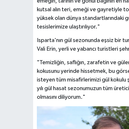
emeğin, tarihin ve gönül bağının en nad
kutsal alın teri, emeği ve gayretiyle 
yüksek olan dünya standartlarındaki
tesislerimize ulaştırılıyor."
Isparta'nın gül sezonunda eşsiz bir t
Vali Erin, yerli ve yabancı turistleri 
"Temizliğin, saflığın, zarafetin ve gül
kokusunu yerinde hissetmek, bu görse
isteyen tüm misafirlerimizi gül kokul
yılı gül hasat sezonumuzun tüm üreticil
olmasını diliyorum."