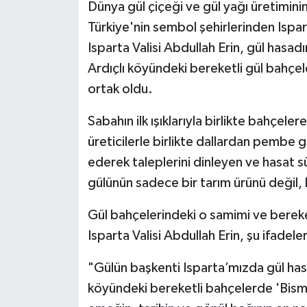
Dünya gül çiçeği ve gül yağı üretiminin
Türkiye'nin sembol şehirlerinden Ispar
Tarihi Yapılarımız
Isparta Valisi Abdullah Erin, gül hasad
Teknoloji
Ardıçlı köyündeki bereketli gül bahçel
ortak oldu.
Türkiye
Sabahın ilk ışıklarıyla birlikte bahçele
Yerel
üreticilerle birlikte dallardan pembe gü
ederek taleplerini dinleyen ve hasat süre
İletişim
gülünün sadece bir tarım ürünü değil,
Künye
Gül bahçelerindeki o samimi ve bereketl
Isparta Valisi Abdullah Erin, şu ifadeler
"Gülün başkenti Isparta’mızda gül has
köyündeki bereketli bahçelerde 'Bismil