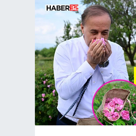
HABERDE İNSAN
İlginç
KÜLTÜR SANAT
MAGAZİN
Oyun
POLİTİKA
RESMİ İLANLAR
SAĞLIK
Spor