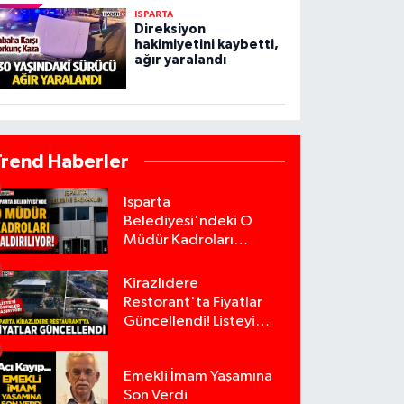
ISPARTA
Direksiyon
hakimiyetini kaybetti,
ağır yaralandı
Trend Haberler
Isparta
Belediyesi'ndeki O
Müdür Kadroları
Kaldırılıyor!
Kirazlıdere
Restorant'ta Fiyatlar
Güncellendi! Listeyi
Görenler Şaşırıyor!
Emekli İmam Yaşamına
Son Verdi