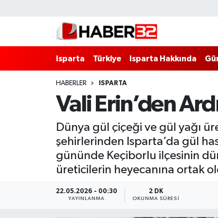
Isparta
Isparta Nöbetçi Eczaneler
Isparta
Türkiye
Isparta Hakkında
Gü
Isparta Hakkında
Isparta Hava Durumu
HABERLER
ISPARTA
Esnaf Diyor ki;
Isparta Trafik Yoğunluk Haritası
Vali Erin’den Ardı
ASAYİŞ
Süper Lig Puan Durumu ve Fikstür
Dünya gül çiçeği ve gül yağı ür
BİLİM VE TEKNOLOJİ
Tüm Manşetler
şehirlerinden Isparta’da gül has
gününde Keçiborlu ilçesinin dün
EĞİTİM
Son Dakika Haberleri
üreticilerin heyecanına ortak o
GENEL
Haber Arşivi
22.05.2026 - 00:30
2 DK
YAYINLANMA
OKUNMA SÜRESI
Güncel