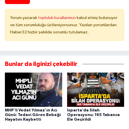
Yorum yazarak
topluluk kurallarımızı
kabul etmiş bulunuyor
ve tüm sorumluluğu üstleniyorsunuz. Yazılan yorumlardan
Haber32 hiçbir şekilde sorumlu tutulamaz.
Bunlar da ilginizi çekebilir
MHP’li Vedat Yılmaz’ın Acı
Isparta’da Silah
Günü: Tedavi Gören Bebeği
Operasyonu: 165 Tabanca
Hayatını Kaybetti
Ele Geçirildi