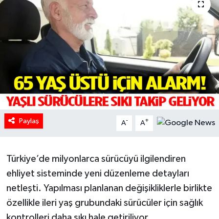
HABERDE İNSAN
İlginç
KÜLTÜR SANAT
MAGAZİN
Oyun
Paylaş
-
+
A
A
POLİTİKA
Türkiye’de milyonlarca sürücüyü ilgilendiren
RESMİ İLANLAR
ehliyet sisteminde yeni düzenleme detayları
netleşti. Yapılması planlanan değişikliklerle birlikte
SAĞLIK
özellikle ileri yaş grubundaki sürücüler için sağlık
kontrolleri daha sıkı hale getiriliyor.
Spor