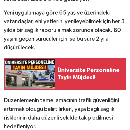
Yeni uygulamaya göre 65 yaş ve üzerindeki
Tarihi Yapılarımız
vatandaşlar, ehliyetlerini yenileyebilmek için her 3
Teknoloji
yılda bir sağlık raporu almak zorunda olacak. 80
yaşını geçen sürücüler için ise bu süre 2 yıla
Türkiye
düşürülecek.
Yerel
Üniversite Personeline
İletişim
Tayin Müjdesi!
Künye
Düzenlemenin temel amacının trafik güvenliğini
artırmak olduğu belirtilirken, yaşa bağlı sağlık
risklerinin daha düzenli şekilde takip edilmesi
hedefleniyor.