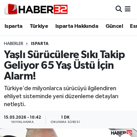
Isparta
Isparta Nöbetçi Eczaneler
Isparta
Türkiye
Isparta Hakkında
Güncel
Es
Isparta Hakkında
Isparta Hava Durumu
HABERLER
ISPARTA
Yaşlı Sürücülere Sıkı Takip
Esnaf Diyor ki;
Isparta Trafik Yoğunluk Haritası
Geliyor 65 Yaş Üstü İçin
ASAYİŞ
Süper Lig Puan Durumu ve Fikstür
Alarm!
BİLİM VE TEKNOLOJİ
Tüm Manşetler
Türkiye’de milyonlarca sürücüyü ilgilendiren
ehliyet sisteminde yeni düzenleme detayları
EĞİTİM
Son Dakika Haberleri
netleşti.
GENEL
Haber Arşivi
15.05.2026 - 10:42
1 DK
YAYINLANMA
OKUNMA SÜRESI
Güncel