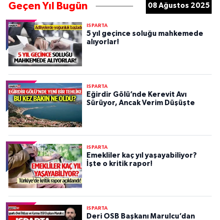
Geçen Yıl Bugün
08 Ağustos 2025
ISPARTA
5 yıl geçince soluğu mahkemede
alıyorlar!
ISPARTA
Eğirdir Gölü’nde Kerevit Avı
Sürüyor, Ancak Verim Düşüşte
ISPARTA
Emekliler kaç yıl yaşayabiliyor?
İşte o kritik rapor!
ISPARTA
Deri OSB Başkanı Marulcu’dan