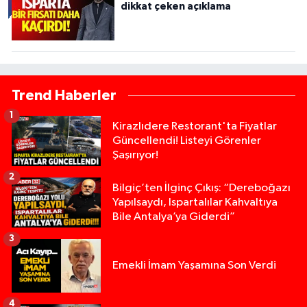
dikkat çeken açıklama
Trend Haberler
1
Kirazlıdere Restorant'ta Fiyatlar
Güncellendi! Listeyi Görenler
Şaşırıyor!
2
Bilgiç’ten İlginç Çıkış: “Dereboğazı
Yapılsaydı, Ispartalılar Kahvaltıya
Bile Antalya’ya Giderdi”
3
Emekli İmam Yaşamına Son Verdi
4