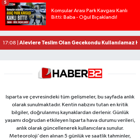
5
Tarsus'ta silahlı kavga: Kuzenlerden biri öldü, d
09:47 |
Komşular Arası Park Kavgası Kanlı
Bitti: Baba - Oğul Bıçaklandı!
Milyonluk miras kavgasında anne-kız yüzleşti: 
09:43 |
Isparta’da Silah Operasyonu: 165 Tabanca Ele Ge
19:36 |
Anız Yangını Kazaya Neden Oldu: 13 Araç Birbirin
17:18 |
Alevlere Teslim Olan Gecekondu Kullanılamaz H
17:08 |
Isparta ve çevresindeki tüm gelişmeler, bu sayfada anlık
olarak sunulmaktadır. Kentin nabzını tutan en kritik
bilgiler, doğrulanmış kaynaklardan derlenir. Günlük
yaşamı doğrudan etkileyen Isparta hava durumu verileri,
anlık olarak güncellenerek kullanıcılara sunulur.
Meteoroloji'den alınan 5 günlük ve saatlik tahminler,