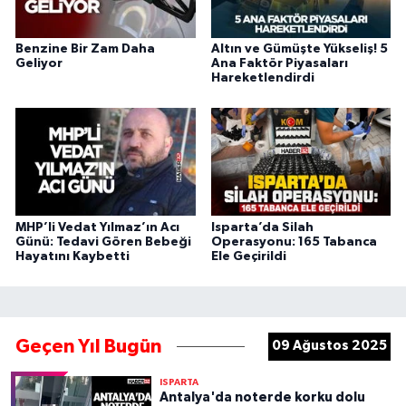
Benzine Bir Zam Daha
Altın ve Gümüşte Yükseliş! 5
Geliyor
Ana Faktör Piyasaları
Hareketlendirdi
MHP’li Vedat Yılmaz’ın Acı
Isparta’da Silah
Günü: Tedavi Gören Bebeği
Operasyonu: 165 Tabanca
Hayatını Kaybetti
Ele Geçirildi
Geçen Yıl Bugün
09 Ağustos 2025
ISPARTA
Antalya'da noterde korku dolu