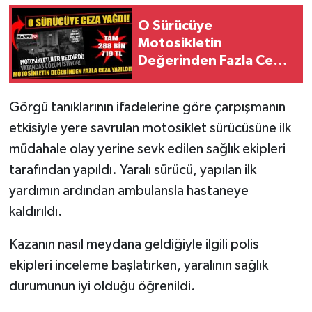
O Sürücüye
Tarihi Yapılarımız
Motosikletin
Değerinden Fazla Ceza
Teknoloji
Yazıldı!
Türkiye
Görgü tanıklarının ifadelerine göre çarpışmanın
etkisiyle yere savrulan motosiklet sürücüsüne ilk
Yerel
müdahale olay yerine sevk edilen sağlık ekipleri
tarafından yapıldı. Yaralı sürücü, yapılan ilk
İletişim
yardımın ardından ambulansla hastaneye
Künye
kaldırıldı.
Kazanın nasıl meydana geldiğiyle ilgili polis
ekipleri inceleme başlatırken, yaralının sağlık
durumunun iyi olduğu öğrenildi.