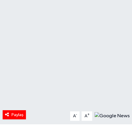
HABERDE İNSAN
İlginç
KÜLTÜR SANAT
MAGAZİN
Oyun
POLİTİKA
RESMİ İLANLAR
Paylaş
-
+
SAĞLIK
A
A
Spor