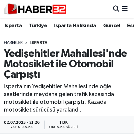
Isparta
Isparta Nöbetçi Eczaneler
Isparta
Türkiye
Isparta Hakkında
Güncel
Es
Isparta Hakkında
Isparta Hava Durumu
HABERLER
ISPARTA
Yedişehitler Mahallesi'nde
Esnaf Diyor ki;
Isparta Trafik Yoğunluk Haritası
Motosiklet ile Otomobil
ASAYİŞ
Süper Lig Puan Durumu ve Fikstür
Çarpıştı
BİLİM VE TEKNOLOJİ
Tüm Manşetler
Isparta’nın Yedişehitler Mahallesi’nde öğle
saatlerinde meydana gelen trafik kazasında
EĞİTİM
Son Dakika Haberleri
motosiklet ile otomobil çarpıştı. Kazada
motosiklet sürücüsü yaralandı.
GENEL
Haber Arşivi
02.07.2025 - 21:26
1 DK
YAYINLANMA
OKUNMA SÜRESI
Güncel