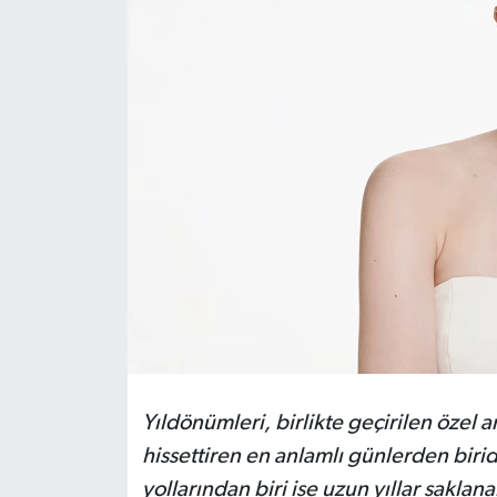
HABERDE İNSAN
İlginç
KÜLTÜR SANAT
MAGAZİN
Oyun
POLİTİKA
RESMİ İLANLAR
Yıldönümleri, birlikte geçirilen özel a
SAĞLIK
hissettiren en anlamlı günlerden birid
yollarından biri ise uzun yıllar saklan
Spor