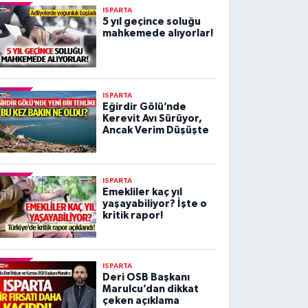
ISPARTA
5 yıl geçince soluğu
mahkemede alıyorlar!
ISPARTA
Eğirdir Gölü’nde
Kerevit Avı Sürüyor,
Ancak Verim Düşüşte
ISPARTA
Emekliler kaç yıl
yaşayabiliyor? İşte o
kritik rapor!
ISPARTA
Deri OSB Başkanı
Marulcu’dan dikkat
çeken açıklama