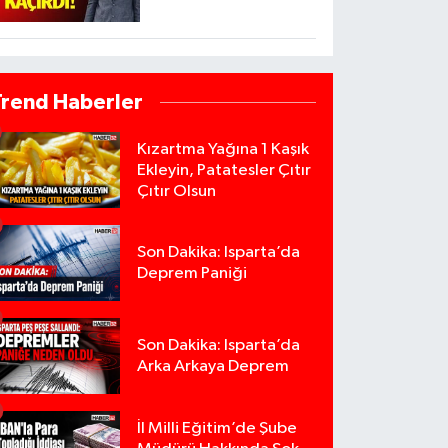
Trend Haberler
Kızartma Yağına 1 Kaşık
Ekleyin, Patatesler Çıtır
Çıtır Olsun
Son Dakika: Isparta’da
Deprem Paniği
Son Dakika: Isparta’da
Arka Arkaya Deprem
İl Milli Eğitim’de Şube