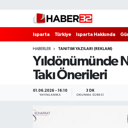
Isparta
Isparta Nöbetçi Eczaneler
Isparta
Türkiye
Isparta Hakkında
Gü
Isparta Hakkında
Isparta Hava Durumu
HABERLER
TANITIM YAZILARI (REKLAM)
Esnaf Diyor ki;
Isparta Trafik Yoğunluk Haritası
Yıldönümünde Ne
ASAYİŞ
Süper Lig Puan Durumu ve Fikstür
Takı Önerileri
BİLİM VE TEKNOLOJİ
Tüm Manşetler
01.06.2026 - 16:10
3 DK
EĞİTİM
Son Dakika Haberleri
YAYINLANMA
OKUNMA SÜRESI
GENEL
Haber Arşivi
Güncel