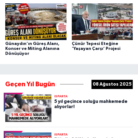
Günaydın’ın Güreş Alanı,
Çünür Tepesi Eteğine
Konser ve Miting Alanına
‘Yaşayan Çarşı’ Projesi
Dönüşüyor
Geçen Yıl Bugün
08 Ağustos 2025
ISPARTA
5 yıl geçince soluğu mahkemede
alıyorlar!
ISPARTA