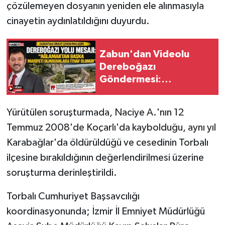
çözülemeyen dosyanın yeniden ele alınmasıyla
cinayetin aydınlatıldığını duyurdu.
Tarihi Yapılarımız
Teknoloji
Zabun'dan Videolu
Dereboğazı
Türkiye
Göndermesi:
"Ağlamaktan Başka
Yerel
Marifeti Olmayanlara
Yürütülen soruşturmada, Naciye A.'nın 12
İthaf Olunur"
İletişim
Temmuz 2008'de Koçarlı'da kaybolduğu, aynı yıl
Karabağlar'da öldürüldüğü ve cesedinin Torbalı
Künye
ilçesine bırakıldığının değerlendirilmesi üzerine
soruşturma derinleştirildi.
Torbalı Cumhuriyet Başsavcılığı
koordinasyonunda; İzmir İl Emniyet Müdürlüğü