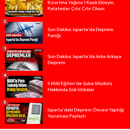
Kızartma Yağına 1 Kaşık Ekleyin,
Patatesler Çıtır Çıtır Olsun
2
Son Dakika: Isparta’da Deprem
Paniği
3
Son Dakika: Isparta’da Arka Arkaya
Deprem
4
İl Milli Eğitim’de Şube Müdürü
Hakkında Şok İddialar
5
Yığılca'da kardeşler arasındaki silahlı kavgada 
13:00 |
Isparta’daki Deprem Öncesi Yaptığı
Yazışmayı Paylaştı
Tur teknesi çalışanlarının birbirine girdiği kavga
12:48 |
MOTOSİKLETLE ÇARPIŞAN OTOMOBİL GÜL HEYKE
02:26 |