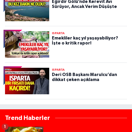
Eğirdir Gölü’nde Kerevit Avı
Sürüyor, Ancak Verim Düşüşte
ISPARTA
Emekliler kaç yıl yaşayabiliyor?
İşte o kritik rapor!
ISPARTA
Deri OSB Başkanı Marulcu’dan
dikkat çeken açıklama
Trend Haberler
1