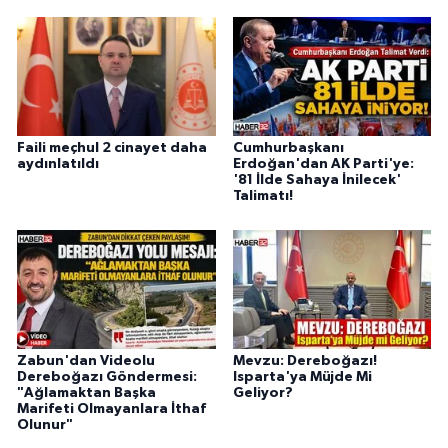
Faili meçhul 2 cinayet daha
Cumhurbaşkanı
aydınlatıldı
Erdoğan'dan AK Parti'ye:
'81 İlde Sahaya İnilecek'
Talimatı!
Zabun'dan Videolu
Mevzu: Dereboğazı!
Dereboğazı Göndermesi:
Isparta'ya Müjde Mi
"Ağlamaktan Başka
Geliyor?
Marifeti Olmayanlara İthaf
Olunur"