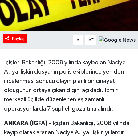
HABERDE İNSAN
İlginç
Paylaş
-
+
A
A
KÜLTÜR SANAT
MAGAZİN
İçişleri Bakanlığı, 2008 yılında kaybolan Naciye
A.'ya ilişkin dosyanın polis ekiplerince yeniden
Oyun
incelenmesi sonucu olayın planlı bir cinayet
POLİTİKA
olduğunun ortaya çıkarıldığını açıkladı. İzmir
merkezli üç ilde düzenlenen eş zamanlı
RESMİ İLANLAR
operasyonlarda 7 şüpheli gözaltına alındı.
SAĞLIK
ANKARA (İGFA) -
İçişleri Bakanlığı, 2008 yılında
kayıp olarak aranan Naciye A.'ya ilişkin yıllardır
Spor