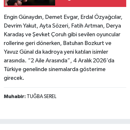
akşam hangi diziler
var? 9 Haziran yayın
Engin Günaydın, Demet Evgar, Erdal Özyağcılar,
akışında neler var
Devrim Yakut, Ayta Sözeri, Fatih Artman, Derya
Karadaş ve Şevket Çoruh gibi sevilen oyuncular
rollerine geri dönerken, Batuhan Bozkurt ve
Yavuz Günal da kadroya yeni katılan isimler
arasında. “2 Aile Arasında”, 4 Aralık 2026’da
Türkiye genelinde sinemalarda gösterime
girecek.
Muhabir:
TUĞBA SEREL