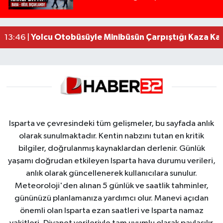
Alevlere Teslim Olan Gecekondu Kullanılamaz H
17:08 |
Alevlere teslim olan gecekondu kullanılamaz hal
13:48 |
Yolcu Otobüsüyle Minibüsün Çarpıştığı Kaza K
13:46 |
Isparta ve çevresindeki tüm gelişmeler, bu sayfada anlık
olarak sunulmaktadır. Kentin nabzını tutan en kritik
bilgiler, doğrulanmış kaynaklardan derlenir. Günlük
yaşamı doğrudan etkileyen Isparta hava durumu verileri,
anlık olarak güncellenerek kullanıcılara sunulur.
Meteoroloji'den alınan 5 günlük ve saatlik tahminler,
gününüzü planlamanıza yardımcı olur. Manevi açıdan
önemli olan Isparta ezan saatleri ve Isparta namaz