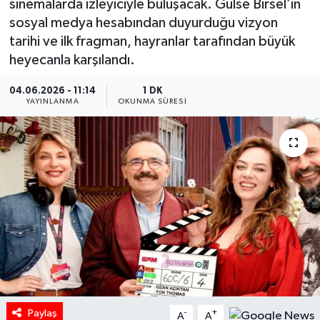
sinemalarda izleyiciyle buluşacak. Gülse Birsel’in
sosyal medya hesabından duyurduğu vizyon
HABERDE İNSAN
tarihi ve ilk fragman, hayranlar tarafından büyük
heyecanla karşılandı.
İlginç
04.06.2026 - 11:14
1 DK
KÜLTÜR SANAT
YAYINLANMA
OKUNMA SÜRESI
MAGAZİN
Oyun
POLİTİKA
RESMİ İLANLAR
SAĞLIK
Paylaş
-
+
A
A
Spor