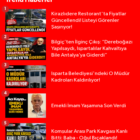
1
Kirazlıdere Restorant'ta Fiyatlar
Güncellendi! Listeyi Görenler
Şaşırıyor!
2
Bilgiç’ten İlginç Çıkış: “Dereboğazı
Yapılsaydı, Ispartalılar Kahvaltıya
Bile Antalya’ya Giderdi”
3
Isparta Belediyesi'ndeki O Müdür
Kadroları Kaldırılıyor!
4
Emekli İmam Yaşamına Son Verdi
5
Isparta’da Silah Operasyonu: 165 Tabanca Ele Ge
19:36 |
Komşular Arası Park Kavgası Kanlı
Bitti: Baba - Oğul Bıçaklandı!
Anız Yangını Kazaya Neden Oldu: 13 Araç Birbirin
17:18 |