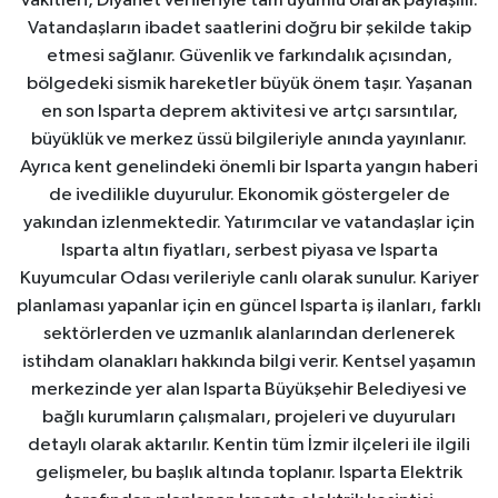
vakitleri, Diyanet verileriyle tam uyumlu olarak paylaşılır.
Vatandaşların ibadet saatlerini doğru bir şekilde takip
etmesi sağlanır. Güvenlik ve farkındalık açısından,
bölgedeki sismik hareketler büyük önem taşır. Yaşanan
en son Isparta deprem aktivitesi ve artçı sarsıntılar,
büyüklük ve merkez üssü bilgileriyle anında yayınlanır.
Ayrıca kent genelindeki önemli bir Isparta yangın haberi
de ivedilikle duyurulur. Ekonomik göstergeler de
yakından izlenmektedir. Yatırımcılar ve vatandaşlar için
Isparta altın fiyatları, serbest piyasa ve Isparta
Kuyumcular Odası verileriyle canlı olarak sunulur. Kariyer
planlaması yapanlar için en güncel Isparta iş ilanları, farklı
sektörlerden ve uzmanlık alanlarından derlenerek
istihdam olanakları hakkında bilgi verir. Kentsel yaşamın
merkezinde yer alan Isparta Büyükşehir Belediyesi ve
bağlı kurumların çalışmaları, projeleri ve duyuruları
detaylı olarak aktarılır. Kentin tüm İzmir ilçeleri ile ilgili
gelişmeler, bu başlık altında toplanır. Isparta Elektrik