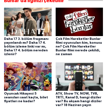
Bunlar da ilginizi çekebilir
Daha 17 3. bölüm fragmanı
Çok Film Hareketler Bunlar
yayınlandı mı? Daha 17 4.
filmi oyuncuları kim, konusu
bölüm izleme linki var mı,
ne? Çok Film Hareketler
Daha 17 4. bölüm nereden
Bunlar filmi nerede çekildi,
izlenir?
ne zaman
Oyuncak Hikayesi 5
ATV, Show TV, NOW, TV8,
seansları saat kaçta, bilet
TRT1, Kanal D, hangi diziler
fiyatları ne kadar?
var? Bu akşam hangi diziler
var? 18 Haziran yayın