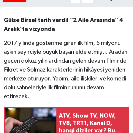
Tarihi Yapılarımız
Gülse Birsel tarih verdi! “2 Aile Arasında” 4
Aralık’ta vizyonda
Teknoloji
2017 yılında gösterime giren ilk film, 5 milyonu
Türkiye
aşkın seyirciyle büyük başarı elde etmişti. Aradan
Yerel
geçen dokuz yılın ardından gelen devam filminde
Fikret ve Solmaz karakterlerinin hikâyesi yeniden
İletişim
merkeze oturuyor. Yapım, aile ilişkileri ve komedi
dolu sahneleriyle ilk filmin ruhunu devam
Künye
ettirecek.
ATV, Show TV, NOW,
TV8, TRT1, Kanal D,
hangi diziler var? Bu