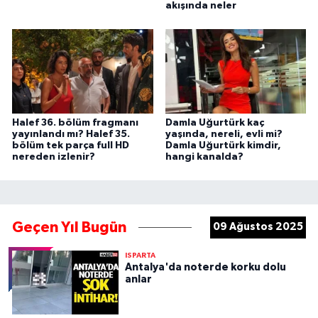
akışında neler
Halef 36. bölüm fragmanı
Damla Uğurtürk kaç
yayınlandı mı? Halef 35.
yaşında, nereli, evli mi?
bölüm tek parça full HD
Damla Uğurtürk kimdir,
nereden izlenir?
hangi kanalda?
Geçen Yıl Bugün
09 Ağustos 2025
ISPARTA
Antalya'da noterde korku dolu
anlar