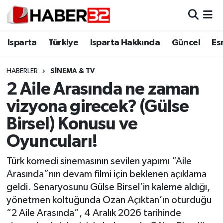
Isparta
Isparta Nöbetçi Eczaneler
Isparta
Türkiye
Isparta Hakkında
Güncel
Es
Isparta Hakkında
Isparta Hava Durumu
HABERLER
SINEMA & TV
2 Aile Arasında ne zaman
Esnaf Diyor ki;
Isparta Trafik Yoğunluk Haritası
vizyona girecek? (Gülse
ASAYİŞ
Süper Lig Puan Durumu ve Fikstür
Birsel) Konusu ve
Oyuncuları!
BİLİM VE TEKNOLOJİ
Tüm Manşetler
Türk komedi sinemasının sevilen yapımı “Aile
EĞİTİM
Son Dakika Haberleri
Arasında”nın devam filmi için beklenen açıklama
geldi. Senaryosunu Gülse Birsel’in kaleme aldığı,
GENEL
Haber Arşivi
yönetmen koltuğunda Ozan Açıktan’ın oturduğu
“2 Aile Arasında”, 4 Aralık 2026 tarihinde
Güncel