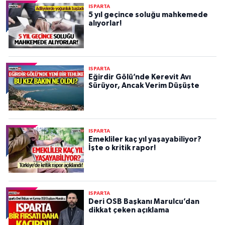
ISPARTA
5 yıl geçince soluğu mahkemede
alıyorlar!
ISPARTA
Eğirdir Gölü’nde Kerevit Avı
Sürüyor, Ancak Verim Düşüşte
ISPARTA
Emekliler kaç yıl yaşayabiliyor?
İşte o kritik rapor!
ISPARTA
Deri OSB Başkanı Marulcu’dan
dikkat çeken açıklama