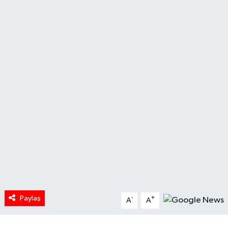
HABERDE İNSAN
İlginç
KÜLTÜR SANAT
MAGAZİN
Oyun
POLİTİKA
RESMİ İLANLAR
Paylaş
-
+
SAĞLIK
A
A
Spor