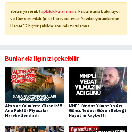
Yorum yazarak
topluluk kurallarımızı
kabul etmiş bulunuyor
ve tüm sorumluluğu üstleniyorsunuz. Yazılan yorumlardan
Haber32 hiçbir şekilde sorumlu tutulamaz.
Bunlar da ilginizi çekebilir
Altın ve Gümüşte Yükseliş! 5
MHP’li Vedat Yılmaz’ın Acı
Ana Faktör Piyasaları
Günü: Tedavi Gören Bebeği
Hareketlendirdi
Hayatını Kaybetti