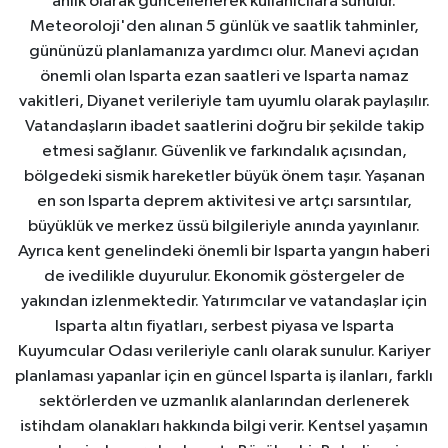
anlık olarak güncellenerek kullanıcılara sunulur.
Meteoroloji'den alınan 5 günlük ve saatlik tahminler,
gününüzü planlamanıza yardımcı olur. Manevi açıdan
önemli olan Isparta ezan saatleri ve Isparta namaz
vakitleri, Diyanet verileriyle tam uyumlu olarak paylaşılır.
Vatandaşların ibadet saatlerini doğru bir şekilde takip
etmesi sağlanır. Güvenlik ve farkındalık açısından,
bölgedeki sismik hareketler büyük önem taşır. Yaşanan
en son Isparta deprem aktivitesi ve artçı sarsıntılar,
büyüklük ve merkez üssü bilgileriyle anında yayınlanır.
Ayrıca kent genelindeki önemli bir Isparta yangın haberi
de ivedilikle duyurulur. Ekonomik göstergeler de
yakından izlenmektedir. Yatırımcılar ve vatandaşlar için
Isparta altın fiyatları, serbest piyasa ve Isparta
Kuyumcular Odası verileriyle canlı olarak sunulur. Kariyer
planlaması yapanlar için en güncel Isparta iş ilanları, farklı
sektörlerden ve uzmanlık alanlarından derlenerek
istihdam olanakları hakkında bilgi verir. Kentsel yaşamın