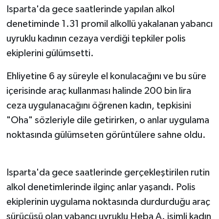
Isparta'da gece saatlerinde yapılan alkol
Tarihi Yapılarımız
denetiminde 1.31 promil alkollü yakalanan yabancı
uyruklu kadının cezaya verdiği tepkiler polis
Teknoloji
ekiplerini gülümsetti.
Türkiye
Ehliyetine 6 ay süreyle el konulacağını ve bu süre
içerisinde araç kullanması halinde 200 bin lira
Yerel
ceza uygulanacağını öğrenen kadın, tepkisini
"Oha" sözleriyle dile getirirken, o anlar uygulama
İletişim
noktasında gülümseten görüntülere sahne oldu.
Künye
Isparta'da gece saatlerinde gerçekleştirilen rutin
alkol denetimlerinde ilginç anlar yaşandı. Polis
ekiplerinin uygulama noktasında durdurduğu araç
sürücüsü olan yabancı uyruklu Heba A. isimli kadın