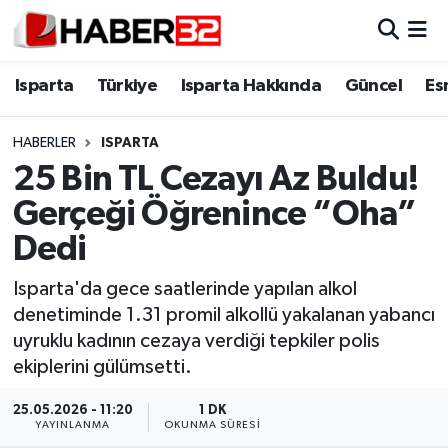
Isparta
Isparta Nöbetçi Eczaneler
Isparta
Türkiye
Isparta Hakkında
Güncel
Es
Isparta Hakkında
Isparta Hava Durumu
HABERLER
ISPARTA
25 Bin TL Cezayı Az Buldu!
Esnaf Diyor ki;
Isparta Trafik Yoğunluk Haritası
Gerçeği Öğrenince “Oha”
ASAYİŞ
Süper Lig Puan Durumu ve Fikstür
Dedi
BİLİM VE TEKNOLOJİ
Tüm Manşetler
Isparta'da gece saatlerinde yapılan alkol
denetiminde 1.31 promil alkollü yakalanan yabancı
EĞİTİM
Son Dakika Haberleri
uyruklu kadının cezaya verdiği tepkiler polis
ekiplerini gülümsetti.
GENEL
Haber Arşivi
25.05.2026 - 11:20
1 DK
YAYINLANMA
OKUNMA SÜRESI
Güncel