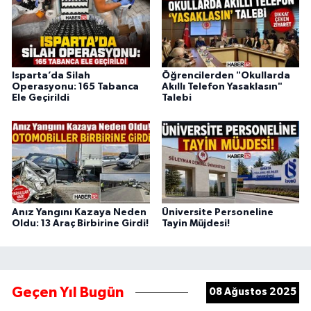
Isparta’da Silah
Öğrencilerden "Okullarda
Operasyonu: 165 Tabanca
Akıllı Telefon Yasaklasın"
Ele Geçirildi
Talebi
Anız Yangını Kazaya Neden
Üniversite Personeline
Oldu: 13 Araç Birbirine Girdi!
Tayin Müjdesi!
Geçen Yıl Bugün
08 Ağustos 2025