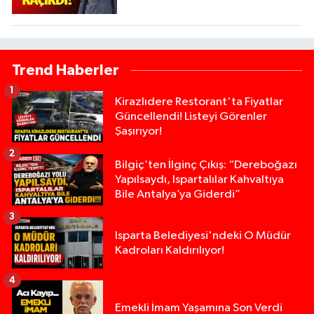
Trend Haberler
1
Kirazlıdere Restorant'ta Fiyatlar
Güncellendi! Listeyi Görenler
Şaşırıyor!
2
Bilgiç’ten İlginç Çıkış: “Dereboğazı
Yapılsaydı, Ispartalılar Kahvaltıya
Bile Antalya’ya Giderdi”
3
Isparta Belediyesi'ndeki O Müdür
Kadroları Kaldırılıyor!
4
Emekli İmam Yaşamına Son Verdi