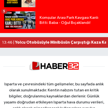
5
Isparta’da Silah Operasyonu: 165 Tabanca Ele Ge
19:36 |
Komşular Arası Park Kavgası Kanlı
Bitti: Baba - Oğul Bıçaklandı!
Anız Yangını Kazaya Neden Oldu: 13 Araç Birbirin
17:18 |
Alevlere Teslim Olan Gecekondu Kullanılamaz H
17:08 |
Alevlere teslim olan gecekondu kullanılamaz hal
13:48 |
Yolcu Otobüsüyle Minibüsün Çarpıştığı Kaza K
13:46 |
Isparta ve çevresindeki tüm gelişmeler, bu sayfada anlık
olarak sunulmaktadır. Kentin nabzını tutan en kritik
bilgiler, doğrulanmış kaynaklardan derlenir. Günlük
yaşamı doğrudan etkileyen Isparta hava durumu verileri,