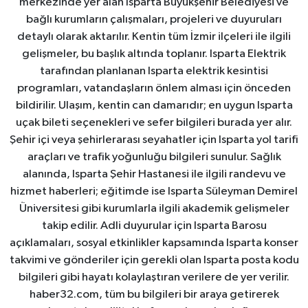
merkezinde yer alan Isparta Büyükşehir Belediyesi ve
bağlı kurumların çalışmaları, projeleri ve duyuruları
detaylı olarak aktarılır. Kentin tüm İzmir ilçeleri ile ilgili
gelişmeler, bu başlık altında toplanır. Isparta Elektrik
tarafından planlanan Isparta elektrik kesintisi
programları, vatandaşların önlem alması için önceden
bildirilir. Ulaşım, kentin can damarıdır; en uygun Isparta
uçak bileti seçenekleri ve sefer bilgileri burada yer alır.
Şehir içi veya şehirlerarası seyahatler için Isparta yol tarifi
araçları ve trafik yoğunluğu bilgileri sunulur. Sağlık
alanında, Isparta Şehir Hastanesi ile ilgili randevu ve
hizmet haberleri; eğitimde ise Isparta Süleyman Demirel
Üniversitesi gibi kurumlarla ilgili akademik gelişmeler
takip edilir. Adli duyurular için Isparta Barosu
açıklamaları, sosyal etkinlikler kapsamında Isparta konser
takvimi ve gönderiler için gerekli olan Isparta posta kodu
bilgileri gibi hayatı kolaylaştıran verilere de yer verilir.
haber32.com, tüm bu bilgileri bir araya getirerek