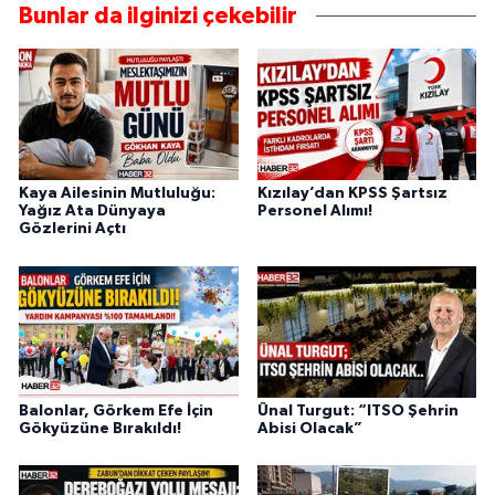
Bunlar da ilginizi çekebilir
Kaya Ailesinin Mutluluğu:
Kızılay’dan KPSS Şartsız
Yağız Ata Dünyaya
Personel Alımı!
Gözlerini Açtı
Balonlar, Görkem Efe İçin
Ünal Turgut: “ITSO Şehrin
Gökyüzüne Bırakıldı!
Abisi Olacak”