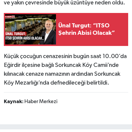
ve yakın çevresinde büyük üzüntüye neden oldu.
Tarihi Yapılarımız
Ünal Turgut: “ITSO
Teknoloji
Şehrin Abisi Olacak”
Türkiye
Küçük çocuğun cenazesinin bugün saat 10.00’da
Yerel
Eğirdir ilçesine bağlı Sorkuncak Köy Camii’nde
kılınacak cenaze namazının ardından Sorkuncak
İletişim
Köy Mezarlığı’nda defnedileceği belirtildi.
Künye
Kaynak:
Haber Merkezi