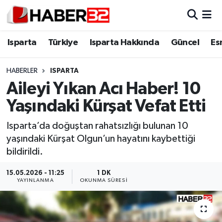
Isparta
Isparta Nöbetçi Eczaneler
Isparta
Türkiye
Isparta Hakkında
Güncel
Es
Isparta Hakkında
Isparta Hava Durumu
HABERLER
ISPARTA
Aileyi Yıkan Acı Haber! 10
Esnaf Diyor ki;
Isparta Trafik Yoğunluk Haritası
Yaşındaki Kürşat Vefat Etti
ASAYİŞ
Süper Lig Puan Durumu ve Fikstür
Isparta’da doğuştan rahatsızlığı bulunan 10
yaşındaki Kürşat Olgun’un hayatını kaybettiği
BİLİM VE TEKNOLOJİ
Tüm Manşetler
bildirildi.
EĞİTİM
Son Dakika Haberleri
15.05.2026 - 11:25
1 DK
YAYINLANMA
OKUNMA SÜRESI
GENEL
Haber Arşivi
Güncel