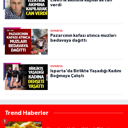
Elektrik akımına kapılarak can
verdi
ISPARTA
Pazarcının kafası atınca muzları
bedavaya dağıttı
ISPARTA
Isparta'da Birlikte Yaşadığı Kadını
Boğmaya Çalıştı
Trend Haberler
1