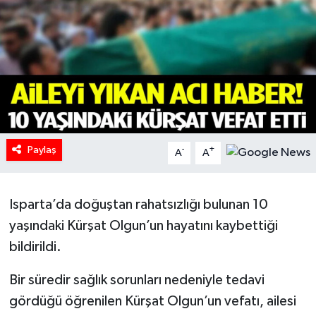
HABERDE İNSAN
İlginç
KÜLTÜR SANAT
MAGAZİN
Paylaş
-
+
A
A
Oyun
Isparta’da doğuştan rahatsızlığı bulunan 10
POLİTİKA
yaşındaki Kürşat Olgun’un hayatını kaybettiği
RESMİ İLANLAR
bildirildi.
SAĞLIK
Bir süredir sağlık sorunları nedeniyle tedavi
gördüğü öğrenilen Kürşat Olgun’un vefatı, ailesi
Spor