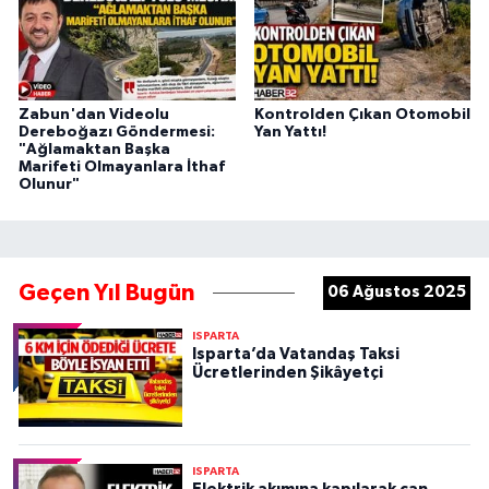
Zabun'dan Videolu
Kontrolden Çıkan Otomobil
Dereboğazı Göndermesi:
Yan Yattı!
"Ağlamaktan Başka
Marifeti Olmayanlara İthaf
Olunur"
Geçen Yıl Bugün
06 Ağustos 2025
ISPARTA
Isparta’da Vatandaş Taksi
Ücretlerinden Şikâyetçi
ISPARTA