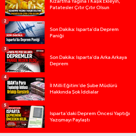
Kızartma Yağına 1 Kaşık Ekleyin,
Patatesler Çıtır Çıtır Olsun
2
Son Dakika: Isparta’da Deprem
Paniği
3
Son Dakika: Isparta’da Arka Arkaya
Deprem
4
İl Milli Eğitim’de Şube Müdürü
Hakkında Şok İddialar
5
Yığılca'da kardeşler arasındaki silahlı kavgada 
13:00 |
Isparta’daki Deprem Öncesi Yaptığı
Yazışmayı Paylaştı
Tur teknesi çalışanlarının birbirine girdiği kavga
12:48 |
MOTOSİKLETLE ÇARPIŞAN OTOMOBİL GÜL HEYKE
02:26 |