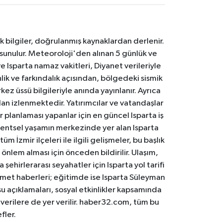
k bilgiler, doğrulanmış kaynaklardan derlenir.
 sunulur. Meteoroloji'den alınan 5 günlük ve
 Isparta namaz vakitleri, Diyanet verileriyle
lik ve farkındalık açısından, bölgedeki sismik
ez üssü bilgileriyle anında yayınlanır. Ayrıca
an izlenmektedir. Yatırımcılar ve vatandaşlar
er planlaması yapanlar için en güncel Isparta iş
. Kentsel yaşamın merkezinde yer alan Isparta
m İzmir ilçeleri ile ilgili gelişmeler, bu başlık
 önlem alması için önceden bildirilir. Ulaşım,
 şehirlerarası seyahatler için Isparta yol tarifi
 hizmet haberleri; eğitimde ise Isparta Süleyman
osu açıklamaları, sosyal etkinlikler kapsamında
n verilere de yer verilir. haber32.com, tüm bu
fler.