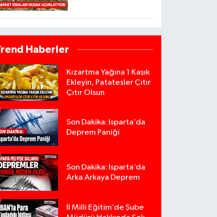
Trend Haberler
Kızartma Yağına 1 Kaşık
Ekleyin, Patatesler Çıtır
Çıtır Olsun
Son Dakika: Isparta’da
Deprem Paniği
Son Dakika: Isparta’da
Arka Arkaya Deprem
İl Milli Eğitim’de Şube