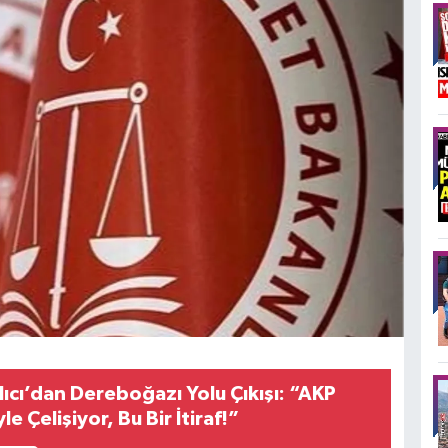
alıcı’dan Dereboğazı Yolu Çıkışı: “AKP
e Çelişiyor, Bu Bir İtiraf!”