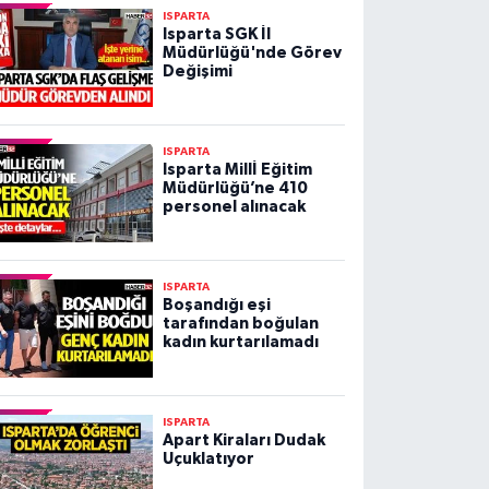
ISPARTA
Isparta SGK İl
Müdürlüğü'nde Görev
Değişimi
ISPARTA
Isparta Millİ Eğitim
Müdürlüğü’ne 410
personel alınacak
ISPARTA
Boşandığı eşi
tarafından boğulan
kadın kurtarılamadı
ISPARTA
Apart Kiraları Dudak
Uçuklatıyor