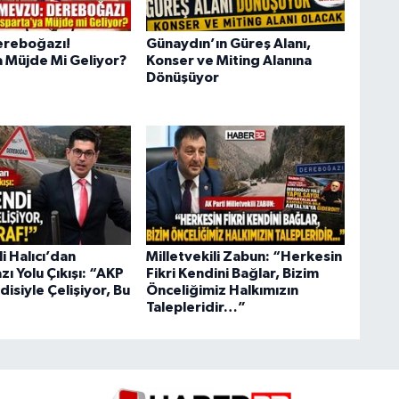
ereboğazı!
Günaydın’ın Güreş Alanı,
a Müjde Mi Geliyor?
Konser ve Miting Alanına
Dönüşüyor
li Halıcı’dan
Milletvekili Zabun: “Herkesin
ı Yolu Çıkışı: “AKP
Fikri Kendini Bağlar, Bizim
isiyle Çelişiyor, Bu
Önceliğimiz Halkımızın
Talepleridir…”