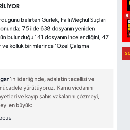
RİLİYOR
5
rdüğünü belirten Gürlek, Faili Meçhul Suçları
yonunda; 75 ilde 638 dosyanın yeniden
ulün bulunduğu 141 dosyanın incelendiğini, 47
 ve kolluk birimlerince 'Özel Çalışma
S
gan
'ın liderliğinde, adaletin tecellisi ve
ir mücadele yürütüyoruz. Kamu vicdanını
yetleri ve kayıp şahıs vakalarını çözmeyi,
meyi en büyük:
 2026