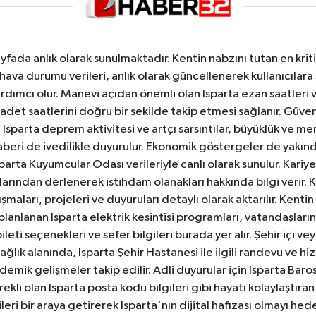
yfada anlık olarak sunulmaktadır. Kentin nabzını tutan en kriti
va durumu verileri, anlık olarak güncellenerek kullanıcılara
dımcı olur. Manevi açıdan önemli olan Isparta ezan saatleri ve
badet saatlerini doğru bir şekilde takip etmesi sağlanır. Güven
sparta deprem aktivitesi ve artçı sarsıntılar, büyüklük ve merk
aberi de ivedilikle duyurulur. Ekonomik göstergeler de yakınd
 Isparta Kuyumcular Odası verileriyle canlı olarak sunulur. Kariy
anlarından derlenerek istihdam olanakları hakkında bilgi verir
aları, projeleri ve duyuruları detaylı olarak aktarılır. Kentin tü
 planlanan Isparta elektrik kesintisi programları, vatandaşların
ti seçenekleri ve sefer bilgileri burada yer alır. Şehir içi veya
 Sağlık alanında, Isparta Şehir Hastanesi ile ilgili randevu ve
ademik gelişmeler takip edilir. Adli duyurular için Isparta Bar
ekli olan Isparta posta kodu bilgileri gibi hayatı kolaylaştıra
ileri bir araya getirerek Isparta'nın dijital hafızası olmayı hede