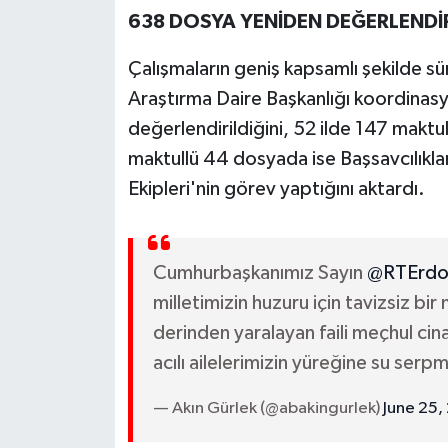
638 DOSYA YENİDEN DEĞERLENDİ
Çalışmaların geniş kapsamlı şekilde sü
Araştırma Daire Başkanlığı koordinas
değerlendirildiğini, 52 ilde 147 makt
maktullü 44 dosyada ise Başsavcılıklar
Ekipleri'nin görev yaptığını aktardı.
Cumhurbaşkanımız Sayın
@RTErdo
milletimizin huzuru için tavizsiz b
derinden yaralayan faili meçhul cina
acılı ailelerimizin yüreğine su serp
— Akın Gürlek (@abakingurlek)
June 25,