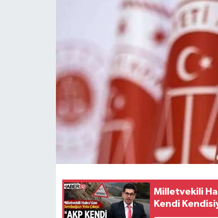
HABERDE İNSAN
İlginç
KÜLTÜR SANAT
MAGAZİN
Oyun
POLİTİKA
RESMİ İLANLAR
SAĞLIK
Milletvekili H
Kendi Kendisiyl
Spor