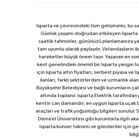
Isparta ve çevresindeki tüm gelişmeler, bu sa
Günlük yaşamı doğrudan etkileyen Isparta ha
saatlik tahminler, gününüzü planlamanıza yar
tam uyumlu olarak paylaşılır. Vatandaşların i
hareketler büyük önem taşır. Yaşanan en son I
kent genelindeki önemli bir Isparta yangın h
için Isparta altın fiyatları, serbest piyasa ve
ilanları, farklı sektörlerden ve uzmanlık al
Büyükşehir Belediyesi ve bağlı kurumların çalışm
altında toplanır. Isparta Elektrik tarafından
kentin can damarıdır; en uygun Isparta uçak bile
araçları ve trafik yoğunluğu bilgileri sunulur.
Demirel Üniversitesi gibi kurumlarla ilgili ak
Isparta konser takvimi ve gönderiler için ger
bilg