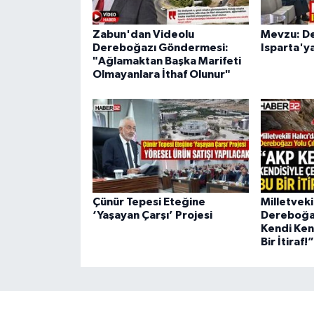
Zabun'dan Videolu
Mevzu: D
Dereboğazı Göndermesi:
Isparta'y
"Ağlamaktan Başka Marifeti
Olmayanlara İthaf Olunur"
Çünür Tepesi Eteğine
Milletveki
‘Yaşayan Çarşı’ Projesi
Dereboğaz
Kendi Kend
Bir İtiraf!”