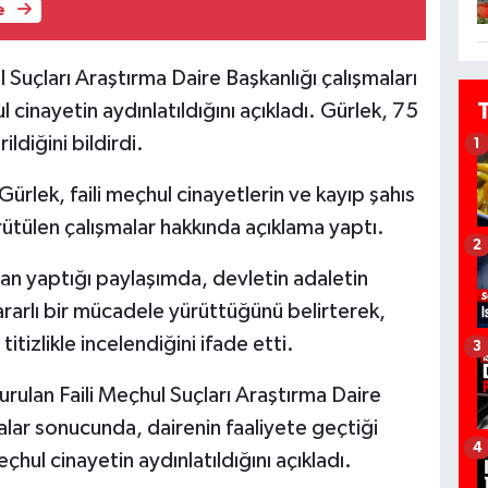
e
 Suçları Araştırma Daire Başkanlığı çalışmaları
cinayetin aydınlatıldığını açıkladı. Gürlek, 75
ldiğini bildirdi.
1
ürlek, faili meçhul cinayetlerin ve kayıp şahıs
rütülen çalışmalar hakkında açıklama yaptı.
2
n yaptığı paylaşımda, devletin adaletin
kararlı bir mücadele yürüttüğünü belirterek,
tizlikle incelendiğini ifade etti.
3
rulan Faili Meçhul Suçları Araştırma Daire
alar sonucunda, dairenin faaliyete geçtiği
4
hul cinayetin aydınlatıldığını açıkladı.