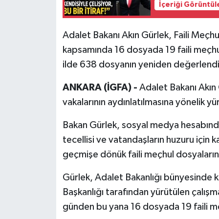
İçeriği Görüntül
Tarihi Yapılarımız
Adalet Bakanı Akın Gürlek, Faili Meçhul
Teknoloji
kapsamında 16 dosyada 19 faili meçhul 
ilde 638 dosyanın yeniden değerlendiri
Türkiye
ANKARA (İGFA) -
Adalet Bakanı Akın G
Yerel
vakalarının aydınlatılmasına yönelik yü
İletişim
Bakan Gürlek, sosyal medya hesabında
tecellisi ve vatandaşların huzuru için 
Künye
geçmişe dönük faili meçhul dosyaların ti
Gürlek, Adalet Bakanlığı bünyesinde ku
Başkanlığı tarafından yürütülen çalışm
günden bu yana 16 dosyada 19 faili meç