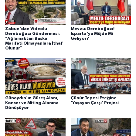
Zabun'dan Videolu
Mevzu: Dereboğazı!
Dereboğazı Göndermesi:
Isparta'ya Müjde Mi
"Ağlamaktan Başka
Geliyor?
Marifeti Olmayanlara İthaf
Olunur"
Günaydın’ın Güreş Alanı,
Çünür Tepesi Eteğine
Konser ve Miting Alanına
‘Yaşayan Çarşı’ Projesi
Dönüşüyor