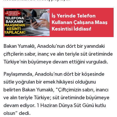
Tarihi Yapılarımız
İş Yerinde Telefon
Kullanan Çalışana Maaş
Teknoloji
Kesintisi İddiası!
Türkiye
Bakan Yumaklı, Anadolu’nun dört bir yanındaki
Yerel
çiftçilerin sabır, inanç ve alın teriyle süt üretiminde
Türkiye’nin büyümeye devam ettiğini vurguladı.
İletişim
Paylaşımında, Anadolu’nun dört bir köşesinde
Künye
sütle yoğrulan bir emek hikâyesi olduğunu
belirten Bakan Yumaklı, "Çiftçimizin sabrı, inancı
ve alın teriyle Türkiye; süt üretiminde büyümeye
devam ediyor. 1 Haziran Dünya Süt Günü kutlu
olsun” dedi.