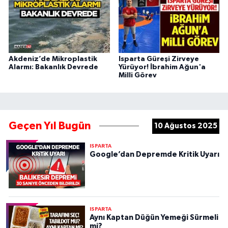
Akdeniz’de Mikroplastik
Isparta Güreşi Zirveye
Alarmı: Bakanlık Devrede
Yürüyor! İbrahim Ağun'a
Milli Görev
Geçen Yıl Bugün
10 Ağustos 2025
ISPARTA
Google’dan Depremde Kritik Uyarı
ISPARTA
Aynı Kaptan Düğün Yemeği Sürmeli
mi?