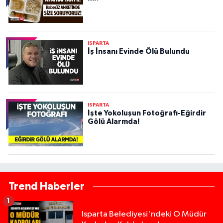
ISPARTA
İş İnsanı Evinde Ölü Bulundu
ISPARTA
İşte Yokoluşun Fotoğrafı-Eğirdir
Gölü Alarmda!
Trend Haberler
1
Isparta Belediyesi'ndeki O Müdür