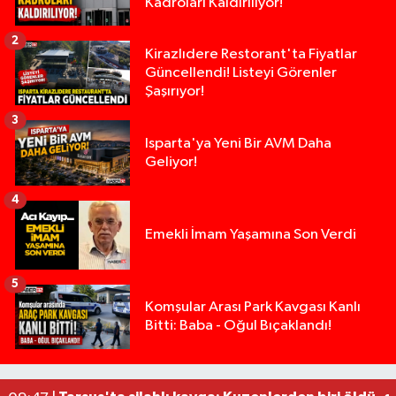
Kadroları Kaldırılıyor!
2
Kirazlıdere Restorant'ta Fiyatlar
Güncellendi! Listeyi Görenler
Şaşırıyor!
3
Isparta'ya Yeni Bir AVM Daha
Geliyor!
4
Emekli İmam Yaşamına Son Verdi
5
14 ve 16 Yaşlarındaki Kız Kardeşlerden Haber Al
02:19 |
Komşular Arası Park Kavgası Kanlı
Bitti: Baba - Oğul Bıçaklandı!
Demirkapı Tüneli'nde feci kaza: Yaşlı çift hayatın
17:30 |
Takla atan otomobil palmiye ağacına çarptı: 1 ya
15:00 |
Tarsus'taki silahlı kavgada ölü sayısı 2'ye yükse
13:48 |