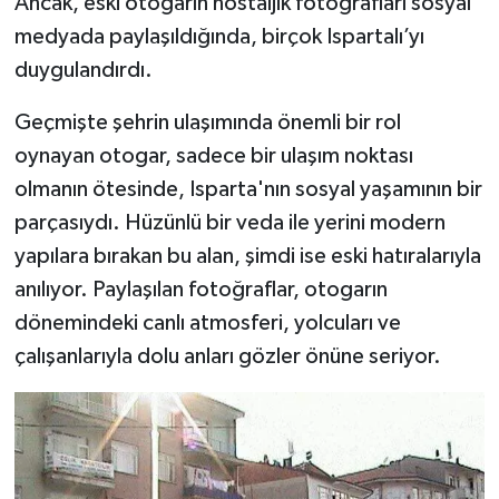
Ancak, eski otogarın nostaljik fotoğrafları sosyal
medyada paylaşıldığında, birçok Ispartalı’yı
Tarihi Yapılarımız
duygulandırdı.
Teknoloji
Geçmişte şehrin ulaşımında önemli bir rol
oynayan otogar, sadece bir ulaşım noktası
Türkiye
olmanın ötesinde, Isparta'nın sosyal yaşamının bir
parçasıydı. Hüzünlü bir veda ile yerini modern
Yerel
yapılara bırakan bu alan, şimdi ise eski hatıralarıyla
İletişim
anılıyor. Paylaşılan fotoğraflar, otogarın
dönemindeki canlı atmosferi, yolcuları ve
Künye
çalışanlarıyla dolu anları gözler önüne seriyor.