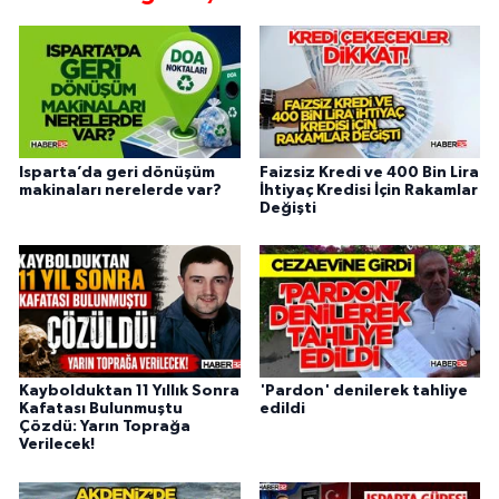
Isparta’da geri dönüşüm
Faizsiz Kredi ve 400 Bin Lira
makinaları nerelerde var?
İhtiyaç Kredisi İçin Rakamlar
Değişti
Kaybolduktan 11 Yıllık Sonra
'Pardon' denilerek tahliye
Kafatası Bulunmuştu
edildi
Çözdü: Yarın Toprağa
Verilecek!