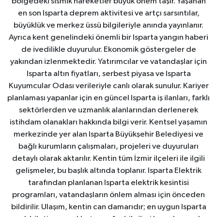
bölgedeki sismik hareketler büyük önem taşır. Yaşanan
en son Isparta deprem aktivitesi ve artçı sarsıntılar,
büyüklük ve merkez üssü bilgileriyle anında yayınlanır.
Ayrıca kent genelindeki önemli bir Isparta yangın haberi
de ivedilikle duyurulur. Ekonomik göstergeler de
yakından izlenmektedir. Yatırımcılar ve vatandaşlar için
Isparta altın fiyatları, serbest piyasa ve Isparta
Kuyumcular Odası verileriyle canlı olarak sunulur. Kariyer
planlaması yapanlar için en güncel Isparta iş ilanları, farklı
sektörlerden ve uzmanlık alanlarından derlenerek
istihdam olanakları hakkında bilgi verir. Kentsel yaşamın
merkezinde yer alan Isparta Büyükşehir Belediyesi ve
bağlı kurumların çalışmaları, projeleri ve duyuruları
detaylı olarak aktarılır. Kentin tüm İzmir ilçeleri ile ilgili
gelişmeler, bu başlık altında toplanır. Isparta Elektrik
tarafından planlanan Isparta elektrik kesintisi
programları, vatandaşların önlem alması için önceden
bildirilir. Ulaşım, kentin can damarıdır; en uygun Isparta