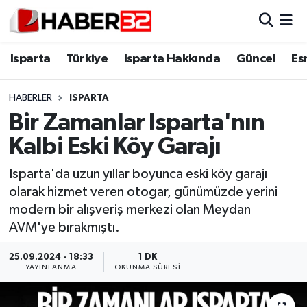
Isparta
Isparta Nöbetçi Eczaneler
Isparta
Türkiye
Isparta Hakkında
Güncel
Es
Isparta Hakkında
Isparta Hava Durumu
HABERLER
ISPARTA
Bir Zamanlar Isparta'nın
Esnaf Diyor ki;
Isparta Trafik Yoğunluk Haritası
Kalbi Eski Köy Garajı
ASAYİŞ
Süper Lig Puan Durumu ve Fikstür
Isparta'da uzun yıllar boyunca eski köy garajı
olarak hizmet veren otogar, günümüzde yerini
BİLİM VE TEKNOLOJİ
Tüm Manşetler
modern bir alışveriş merkezi olan Meydan
AVM'ye bırakmıştı.
EĞİTİM
Son Dakika Haberleri
25.09.2024 - 18:33
1 DK
GENEL
Haber Arşivi
YAYINLANMA
OKUNMA SÜRESI
Güncel