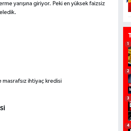
erme yarışına giriyor. Peki en yüksek faizsiz
teledik.
1
2
 masrafsız ihtiyaç kredisi
3
Sİ
4