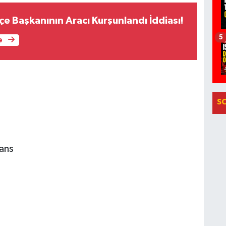
İlçe Başkanının Aracı Kurşunlandı İddiası!
5
e
S
vans