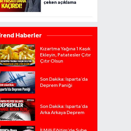
çeken açıklama
Trend Haberler
Kızartma Yağına 1 Kaşık
Ekleyin, Patatesler Çıtır
Çıtır Olsun
Son Dakika: Isparta’da
Deprem Paniği
Son Dakika: Isparta’da
Arka Arkaya Deprem
İl Milli Eğitim’de Şube