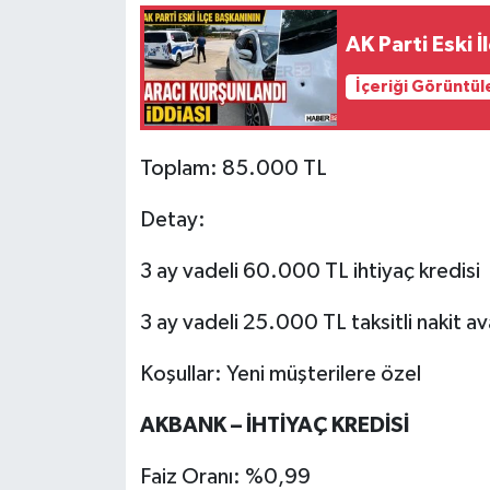
AK Parti Eski 
İçeriği Görüntül
Toplam: 85.000 TL
Detay:
3 ay vadeli 60.000 TL ihtiyaç kredisi
3 ay vadeli 25.000 TL taksitli nakit a
Koşullar: Yeni müşterilere özel
AKBANK – İHTİYAÇ KREDİSİ
Faiz Oranı: %0,99