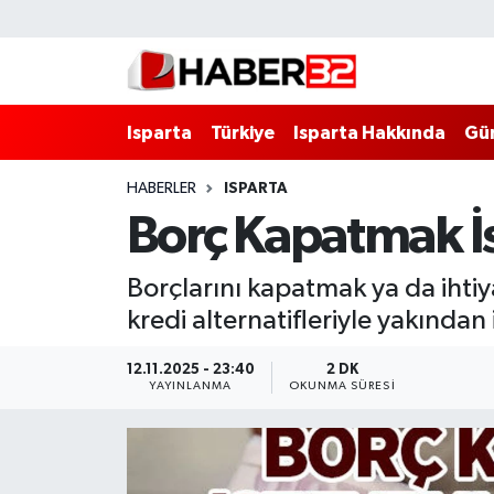
Isparta
Isparta Nöbetçi Eczaneler
Isparta
Türkiye
Isparta Hakkında
Gü
Isparta Hakkında
Isparta Hava Durumu
HABERLER
ISPARTA
Esnaf Diyor ki;
Isparta Trafik Yoğunluk Haritası
Borç Kapatmak İs
ASAYİŞ
Süper Lig Puan Durumu ve Fikstür
Borçlarını kapatmak ya da ihtiya
BİLİM VE TEKNOLOJİ
Tüm Manşetler
kredi alternatifleriyle yakından i
EĞİTİM
Son Dakika Haberleri
12.11.2025 - 23:40
2 DK
YAYINLANMA
OKUNMA SÜRESI
GENEL
Haber Arşivi
Güncel