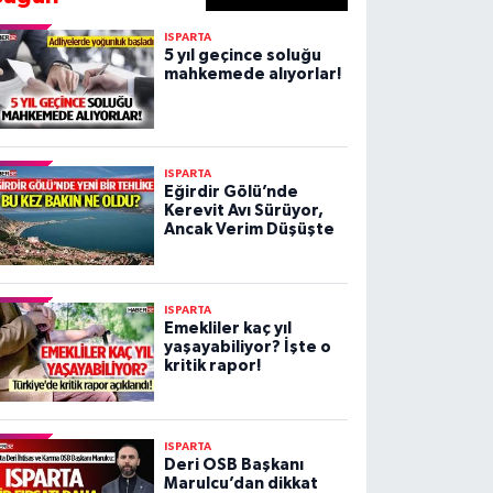
ISPARTA
5 yıl geçince soluğu
mahkemede alıyorlar!
ISPARTA
Eğirdir Gölü’nde
Kerevit Avı Sürüyor,
Ancak Verim Düşüşte
ISPARTA
Emekliler kaç yıl
yaşayabiliyor? İşte o
kritik rapor!
ISPARTA
Deri OSB Başkanı
Marulcu’dan dikkat