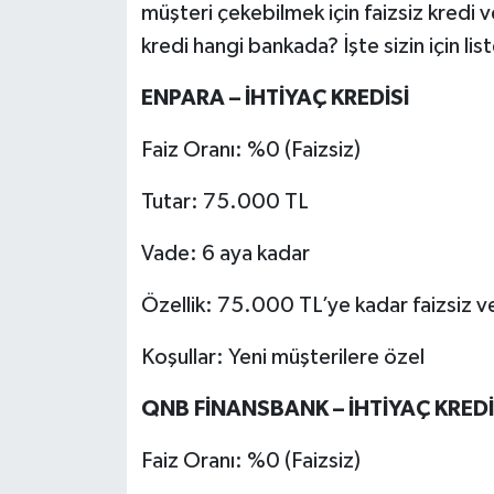
müşteri çekebilmek için faizsiz kredi v
kredi hangi bankada? İşte sizin için lis
Tarihi Yapılarımız
ENPARA – İHTİYAÇ KREDİSİ
Teknoloji
Faiz Oranı: %0 (Faizsiz)
Türkiye
Tutar: 75.000 TL
Yerel
Vade: 6 aya kadar
İletişim
Özellik: 75.000 TL’ye kadar faizsiz ve
Künye
Koşullar: Yeni müşterilere özel
QNB FİNANSBANK – İHTİYAÇ KREDİ
Faiz Oranı: %0 (Faizsiz)