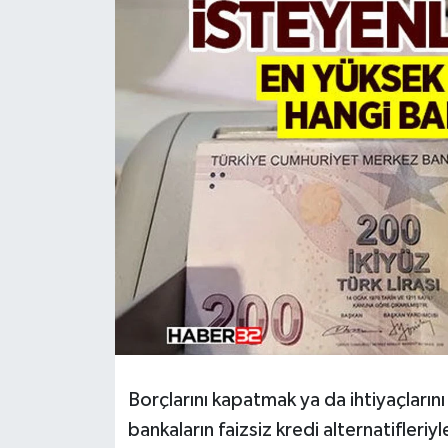
HABERDE İNSAN
İlginç
KÜLTÜR SANAT
MAGAZİN
Oyun
POLİTİKA
RESMİ İLANLAR
SAĞLIK
Borçlarını kapatmak ya da ihtiyaçlarını
bankaların faizsiz kredi alternatifleriyl
Spor